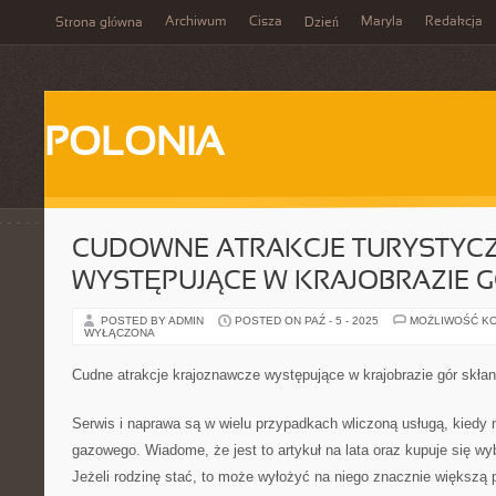
Archiwum
Cisza
Maryla
Redakcja
Strona główna
Dzień
POLONIA
CUDOWNE ATRAKCJE TURYSTYC
WYSTĘPUJĄCE W KRAJOBRAZIE G
POSTED BY ADMIN
POSTED ON PAŹ - 5 - 2025
MOŻLIWOŚĆ K
WYŁĄCZONA
Cudne atrakcje krajoznawcze występujące w krajobrazie gór skłan
Serwis i naprawa są w wielu przypadkach wliczoną usługą, kiedy 
gazowego. Wiadome, że jest to artykuł na lata oraz kupuje się wy
Jeżeli rodzinę stać, to może wyłożyć na niego znacznie większą p