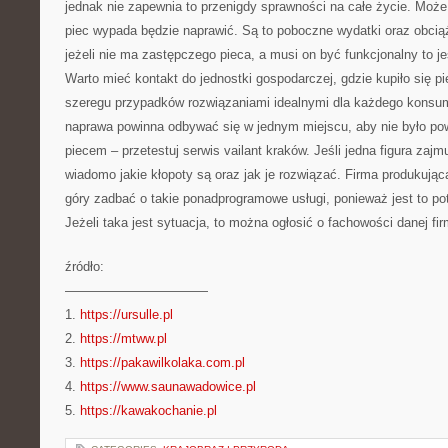
jednak nie zapewnia to przenigdy sprawności na całe życie. Może
piec wypada będzie naprawić. Są to poboczne wydatki oraz obciąż
jeżeli nie ma zastępczego pieca, a musi on być funkcjonalny to 
Warto mieć kontakt do jednostki gospodarczej, gdzie kupiło się p
szeregu przypadków rozwiązaniami idealnymi dla każdego konsum
naprawa powinna odbywać się w jednym miejscu, aby nie było p
piecem – przetestuj serwis vailant kraków. Jeśli jedna figura zajm
wiadomo jakie kłopoty są oraz jak je rozwiązać. Firma produkują
góry zadbać o takie ponadprogramowe usługi, ponieważ jest to pot
Jeżeli taka jest sytuacja, to można ogłosić o fachowości danej fir
źródło:
———————————
1.
https://ursulle.pl
2.
https://mtww.pl
3.
https://pakawilkolaka.com.pl
4.
https://www.saunawadowice.pl
5.
https://kawakochanie.pl