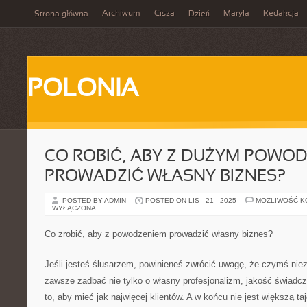
Archiwum
Cisza
Maryla
Redakcja
Strona główna
Dzień
POLONIA
CO ROBIĆ, ABY Z DUŻYM POWO
PROWADZIĆ WŁASNY BIZNES?
POSTED BY ADMIN
POSTED ON LIS - 21 - 2025
MOŻLIWOŚĆ 
WYŁĄCZONA
Co zrobić, aby z powodzeniem prowadzić własny biznes?
Jeśli jesteś ślusarzem, powinieneś zwrócić uwagę, że czymś niez
zawsze zadbać nie tylko o własny profesjonalizm, jakość świadcz
to, aby mieć jak najwięcej klientów. A w końcu nie jest większą t