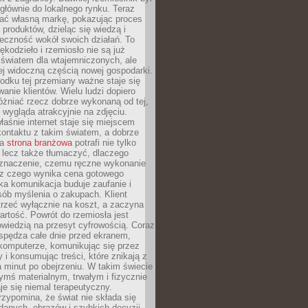
głównie do lokalnego rynku. Teraz
ć własną markę, pokazując proces
produktów, dzieląc się wiedzą i
eczność wokół swoich działań. To
ękodzieło i rzemiosło nie są już
światem dla wtajemniczonych, ale
ej widoczną częścią nowej gospodarki.
dku tej przemiany ważne staje się
anie klientów. Wielu ludzi dopiero
óżniać rzecz dobrze wykonaną od tej,
e wygląda atrakcyjnie na zdjęciu.
aśnie internet staje się miejscem
ontaktu z takim światem, a dobrze
na
strona branżowa
potrafi nie tylko
 lecz także tłumaczyć, dlaczego
 znaczenie, czemu ręczne wykonanie
i z czego wynika cena gotowego
ka komunikacja buduje zaufanie i
ób myślenia o zakupach. Klient
trzeć wyłącznie na koszt, a zaczyna
artość. Powrót do rzemiosła jest
wiedzią na przesyt cyfrowością. Coraz
spędza całe dnie przed ekranem,
komputerze, komunikując się przez
 i konsumując treści, które znikają z
a minut po obejrzeniu. W takim świecie
ymś materialnym, trwałym i fizycznie
e się niemal terapeutyczny.
zypomina, że świat nie składa się
danych, obrazów i szybkich decyzji.