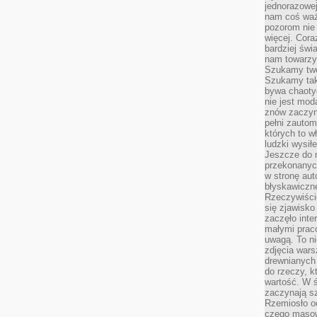
jednorazowej
nam coś wa
pozorom nie 
więcej. Cora
bardziej św
nam towarzys
Szukamy twó
Szukamy tak
bywa chaoty
nie jest mod
znów zaczyna
pełni zauto
których to w
ludzki wysił
Jeszcze do n
przekonanych
w stronę aut
błyskawiczn
Rzeczywiście
się zjawisko
zaczęło inte
małymi prac
uwagą. To ni
zdjęcia wars
drewnianych 
do rzeczy, kt
wartość. W ś
zaczynają sz
Rzemiosło o
czego masow