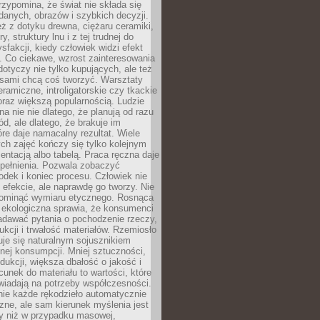
zypomina, że świat nie składa się
danych, obrazów i szybkich decyzji.
eż z dotyku drewna, ciężaru ceramiki,
, struktury lnu i z tej trudnej do
ysfakcji, kiedy człowiek widzi efekt
y. Co ciekawe, wzrost zainteresowania
otyczy nie tylko kupujących, ale też
 sami chcą coś tworzyć. Warsztaty
eramiczne, introligatorskie czy tkackie
oraz większą popularnością. Ludzie
na nie nie dlatego, że planują od razu
d, ale dlatego, że brakuje im
tóre daje namacalny rezultat. Wiele
ch zajęć kończy się tylko kolejnym
entacją albo tabelą. Praca ręczna daje
spełnienia. Pozwala zobaczyć
odek i koniec procesu. Człowiek nie
o efekcie, ale naprawdę go tworzy. Nie
ominąć wymiaru etycznego. Rosnąca
ekologiczna sprawia, że konsumenci
adawać pytania o pochodzenie rzeczy,
ukcji i trwałość materiałów. Rzemiosło
je się naturalnym sojusznikiem
nej konsumpcji. Mniej sztuczności,
dukcji, większa dbałość o jakość i
unek do materiału to wartości, które
wiadają na potrzeby współczesności.
nie każde rękodzieło automatycznie
czne, ale sam kierunek myślenia jest
ny niż w przypadku masowej,