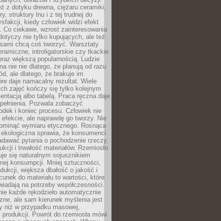
eż z dotyku drewna, ciężaru ceramiki,
, struktury lnu i z tej trudnej do
ysfakcji, kiedy człowiek widzi efekt
y. Co ciekawe, wzrost zainteresowania
otyczy nie tylko kupujących, ale też
 sami chcą coś tworzyć. Warsztaty
eramiczne, introligatorskie czy tkackie
oraz większą popularnością. Ludzie
na nie nie dlatego, że planują od razu
d, ale dlatego, że brakuje im
tóre daje namacalny rezultat. Wiele
ch zajęć kończy się tylko kolejnym
entacją albo tabelą. Praca ręczna daje
spełnienia. Pozwala zobaczyć
odek i koniec procesu. Człowiek nie
o efekcie, ale naprawdę go tworzy. Nie
ominąć wymiaru etycznego. Rosnąca
ekologiczna sprawia, że konsumenci
adawać pytania o pochodzenie rzeczy,
ukcji i trwałość materiałów. Rzemiosło
je się naturalnym sojusznikiem
nej konsumpcji. Mniej sztuczności,
dukcji, większa dbałość o jakość i
unek do materiału to wartości, które
wiadają na potrzeby współczesności.
nie każde rękodzieło automatycznie
czne, ale sam kierunek myślenia jest
ny niż w przypadku masowej,
 produkcji. Powrót do rzemiosła mówi