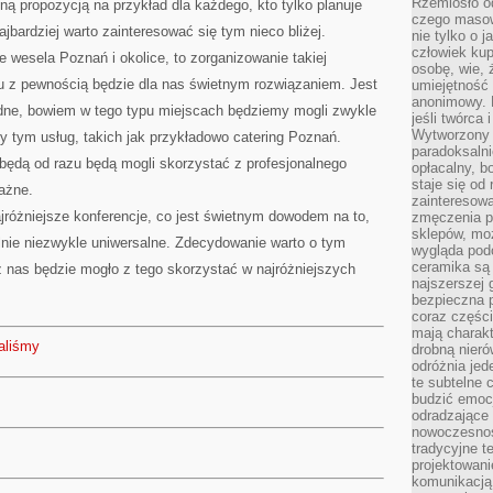
Rzemiosło o
ą propozycją na przykład dla każdego, kto tylko planuje
czego masow
jbardziej warto zainteresować się tym nieco bliżej.
nie tylko o 
człowiek kup
e wesela Poznań i okolice, to zorganizowanie takiej
osobę, wie, 
u z pewnością będzie dla nas świetnym rozwiązaniem. Jest
umiejętność 
anonimowy. M
dne, bowiem w tego typu miejscach będziemy mogli zwykle
jeśli twórca 
Wytworzony 
 tym usług, takich jak przykładowo catering Poznań.
paradoksalni
będą od razu będą mogli skorzystać z profesjonalnego
opłacalny, bo
staje się od
ważne.
zainteresow
jróżniejsze konferencje, co jest świetnym dowodem na to,
zmęczenia p
sklepów, mo
alnie niezwykle uniwersalne. Zdecydowanie warto o tym
wygląda podo
ceramika są 
 z nas będzie mogło z tego skorzystać w najróżniejszych
najszerszej 
bezpieczna 
coraz części
mają charakt
aliśmy
drobną nieró
odróżnia jed
te subtelne 
budzić emoc
odradzające 
nowoczesnośc
tradycyjne 
projektowani
komunikacją 