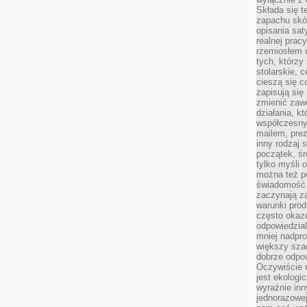
Składa się t
zapachu skóry
opisania sat
realnej prac
rzemiosłem d
tych, którzy
stolarskie, c
cieszą się c
zapisują się 
zmienić zawó
działania, k
współczesny
mailem, prez
inny rodzaj 
początek, śr
tylko myśli 
można też p
świadomość 
zaczynają z
warunki prod
często okazu
odpowiedzial
mniej nadpro
większy szac
dobrze odpo
Oczywiście 
jest ekologi
wyraźnie in
jednorazowej