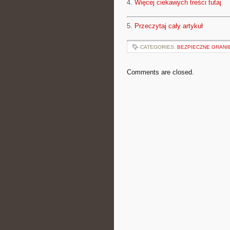
4.
Więcej ciekawych treści tutaj
5.
Przeczytaj cały artykuł
CATEGORIES:
BEZPIECZNE GRANIE
Comments are closed.