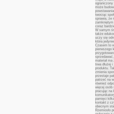
ograniczony 
może budowa
powstawania 
tworząc społ
sprawia, że r
zamkniętym 
coraz bardzi
W samym śro
także edukow
uczy się odr
która jedyni
Czasem to wł
pierwszego k
przygotowa
sprzedawać,
materiał ma
trwa dłużej 
produktu. Ta
zmienia spos
przestaje pa
patrzeć na w
również odpo
więcej osób 
pracując na 
komunikatory
pamięci kilk
kontakt z cz
obecnym staj
Rzemiosło pr
wyłącznie z 