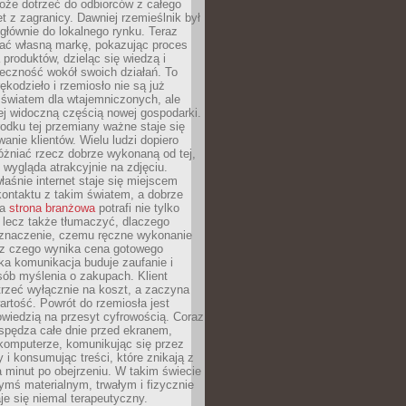
oże dotrzeć do odbiorców z całego
et z zagranicy. Dawniej rzemieślnik był
głównie do lokalnego rynku. Teraz
ć własną markę, pokazując proces
produktów, dzieląc się wiedzą i
eczność wokół swoich działań. To
ękodzieło i rzemiosło nie są już
światem dla wtajemniczonych, ale
ej widoczną częścią nowej gospodarki.
dku tej przemiany ważne staje się
anie klientów. Wielu ludzi dopiero
óżniać rzecz dobrze wykonaną od tej,
e wygląda atrakcyjnie na zdjęciu.
aśnie internet staje się miejscem
ontaktu z takim światem, a dobrze
na
strona branżowa
potrafi nie tylko
 lecz także tłumaczyć, dlaczego
 znaczenie, czemu ręczne wykonanie
i z czego wynika cena gotowego
ka komunikacja buduje zaufanie i
ób myślenia o zakupach. Klient
trzeć wyłącznie na koszt, a zaczyna
artość. Powrót do rzemiosła jest
wiedzią na przesyt cyfrowością. Coraz
spędza całe dnie przed ekranem,
komputerze, komunikując się przez
 i konsumując treści, które znikają z
a minut po obejrzeniu. W takim świecie
ymś materialnym, trwałym i fizycznie
e się niemal terapeutyczny.