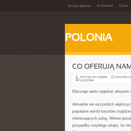
Archiwum
Cisza
Strona główna
POLONIA
CO OFERUJĄ NA
POSTED BY ADMIN
POSTED ON 
WYŁĄCZONA
Dlaczego warto spędzać aktywne 
Aktualnie we wszystkich większyc
popularne wśród turystów znajdziem
interesujących usług. Wbrew pozo
przypadku zwykłego urlopu, bo nie