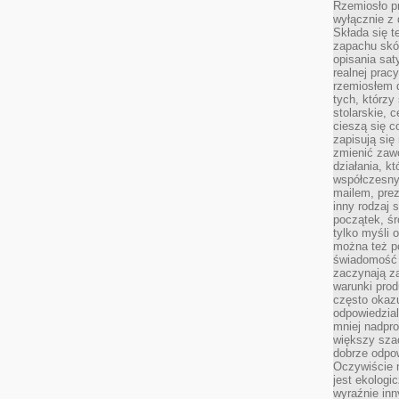
Rzemiosło pr
wyłącznie z 
Składa się t
zapachu skóry
opisania sat
realnej prac
rzemiosłem d
tych, którzy
stolarskie, c
cieszą się c
zapisują się 
zmienić zawó
działania, k
współczesny
mailem, prez
inny rodzaj 
początek, śr
tylko myśli 
można też p
świadomość 
zaczynają z
warunki prod
często okazu
odpowiedzial
mniej nadpro
większy szac
dobrze odpo
Oczywiście 
jest ekologi
wyraźnie in