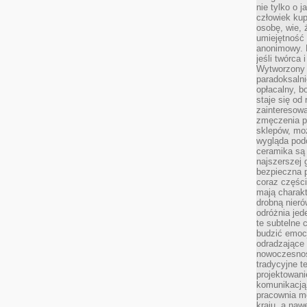
nie tylko o 
człowiek kup
osobę, wie, 
umiejętność 
anonimowy. M
jeśli twórca 
Wytworzony 
paradoksalni
opłacalny, bo
staje się od
zainteresow
zmęczenia p
sklepów, mo
wygląda podo
ceramika są 
najszerszej 
bezpieczna 
coraz części
mają charakt
drobną nieró
odróżnia jed
te subtelne 
budzić emoc
odradzające 
nowoczesnośc
tradycyjne 
projektowani
komunikacją 
pracownia m
kraju, a naw