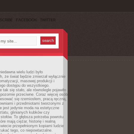
SCRIBE
FACEBOOK
TWITTER
iedawna wielu ludzi było
, że świat będzie zmierzał wyłącznie
omatyzacji, masowej produkcji i
ego dostępu do wszystkiego.
 tak się stało, ale równolegle pojawiło
 pozornie przeciwne. Coraz więcej osób
resować się rzemiosłem, pracą ręczną,
owniami i przedmiotami tworzonymi z
e jest jedynie moda na estetyczne
ztatu, glinianych kubków czy
stołów. To głębsza potrzeba powrotu
óre mają ciężar, historię i realną
wiecie przepełnionym kopiami ludzie
ukać tego, co niepowtarzalne.