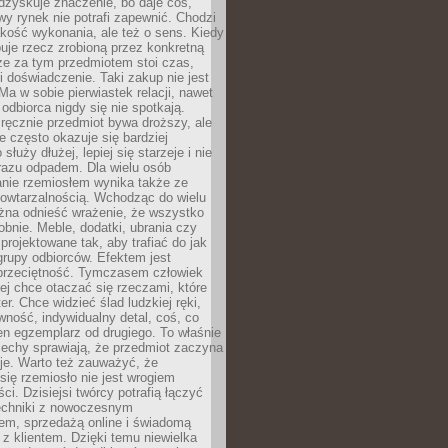
dzyskuje znaczenie, bo daje coś,
y rynek nie potrafi zapewnić. Chodzi
jakość wykonania, ale też o sens. Kiedy
uje rzecz zrobioną przez konkretną
że za tym przedmiotem stoi czas,
i doświadczenie. Taki zakup nie jest
a w sobie pierwiastek relacji, nawet
i odbiorca nigdy się nie spotkają.
ręcznie przedmiot bywa droższy, ale
e często okazuje się bardziej
 służy dłużej, lepiej się starzeje i nie
 razu odpadem. Dla wielu osób
anie rzemiosłem wynika także ze
owtarzalnością. Wchodząc do wielu
żna odnieść wrażenie, że wszystko
bnie. Meble, dodatki, ubrania czy
projektowane tak, aby trafiać do jak
grupy odbiorców. Efektem jest
przeciętność. Tymczasem człowiek
ej chce otaczać się rzeczami, które
er. Chce widzieć ślad ludzkiej ręki,
wność, indywidualny detal, coś, co
en egzemplarz od drugiego. To właśnie
cechy sprawiają, że przedmiot zaczyna
je. Warto też zauważyć, że
się rzemiosło nie jest wrogiem
i. Dzisiejsi twórcy potrafią łączyć
techniki z nowoczesnym
em, sprzedażą online i świadomą
z klientem. Dzięki temu niewielka