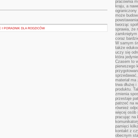
pracownia m
kraju, a naw
ograniczony 
może budowa
powstawania 
tworząc społ
 I PORADNIK DLA RODZICÓW
sprawia, że r
zamkniętym 
coraz bardzi
W samym śro
także edukow
uczy się odr
która jedyni
Czasem to wł
pierwszego k
przygotowa
sprzedawać,
materiał ma
trwa dłużej 
produktu. Ta
zmienia spos
przestaje pa
patrzeć na w
również odpo
więcej osób 
pracując na 
komunikatory
pamięci kilk
kontakt z cz
obecnym staj