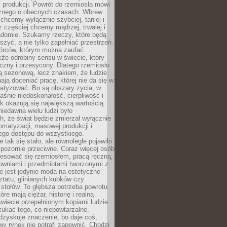
 produkcji. Powrót do rzemiosła mówi
żnego o obecnych czasach. Wbrew
chcemy wyłącznie szybciej, taniej i
z częściej chcemy mądrzej, trwalej i
iadomie. Szukamy rzeczy, które będą
zyć, a nie tylko zapełniać przestrzeń.
rców, którym można zaufać.
że odrobiny sensu w świecie, który
czny i przesycony. Dlatego rzemiosło
ą sezonową, lecz znakiem, że ludzie
ją doceniać pracę, której nie da się w
matyzować. Bo są obszary życia, w
łaśnie niedoskonałość, cierpliwość i
ek okazują się największą wartością.
iedawna wielu ludzi było
, że świat będzie zmierzał wyłącznie
omatyzacji, masowej produkcji i
ego dostępu do wszystkiego.
 tak się stało, ale równolegle pojawiło
 pozornie przeciwne. Coraz więcej osób
resować się rzemiosłem, pracą ręczną,
owniami i przedmiotami tworzonymi z
e jest jedynie moda na estetyczne
ztatu, glinianych kubków czy
stołów. To głębsza potrzeba powrotu
óre mają ciężar, historię i realną
wiecie przepełnionym kopiami ludzie
ukać tego, co niepowtarzalne.
dzyskuje znaczenie, bo daje coś,
y rynek nie potrafi zapewnić. Chodzi