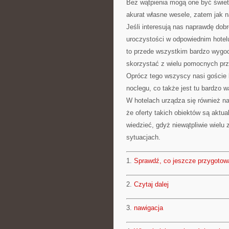
Bez wątpienia mogą one być świetn
akurat własne wesele, zatem jak na
Jeśli interesują nas naprawdę dobr
uroczystości w odpowiednim hotel
to przede wszystkim bardzo wygo
skorzystać z wielu pomocnych przy
Oprócz tego wszyscy nasi goście 
noclegu, co także jest tu bardzo 
W hotelach urządza się również na
że oferty takich obiektów są aktu
wiedzieć, gdyż niewątpliwie wielu
sytuacjach.
1.
Sprawdź, co jeszcze przygotow
2.
Czytaj dalej
3.
nawigacja