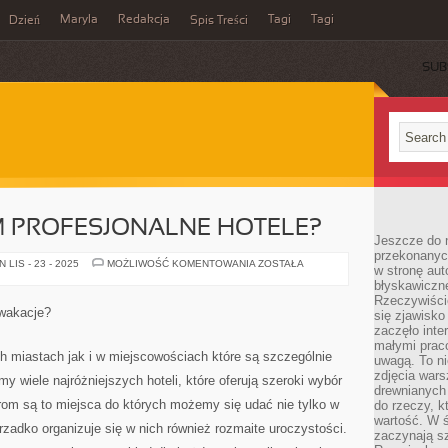
Maryla
Redakcja
Tagi
Tagi
Dzień
Spis Treści
SUB
M PROFESJONALNE HOTELE?
Jeszcze do n
przekonanych
CO
LIS - 23 - 2025
MOŻLIWOŚĆ KOMENTOWANIA
ZOSTAŁA
w stronę aut
OFERUJĄ
błyskawiczn
NAM
PROFESJONALNE
Rzeczywiście
HOTELE?
wakacje?
się zjawisko
zaczęło inte
małymi prac
h miastach jak i w miejscowościach które są szczególnie
uwagą. To ni
zdjęcia wars
y wiele najróżniejszych hoteli, które oferują szeroki wybór
drewnianych 
rom są to miejsca do których możemy się udać nie tylko w
do rzeczy, kt
wartość. W ś
rzadko organizuje się w nich również rozmaite uroczystości.
zaczynają sz