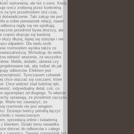
jakość wykonania, ale też o sens. Kiedy
uje rzecz zrobioną przez konkretną
że za tym przedmiotem stoi czas,
i doświadczenie. Taki zakup nie jest
a w sobie pierwiastek relacji, nawet
i odbiorca nigdy się nie spotkają.
ręcznie przedmiot bywa droższy, ale
e często okazuje się bardziej
 służy dłużej, lepiej się starzeje i nie
 razu odpadem. Dla wielu osób
anie rzemiosłem wynika także ze
owtarzalnością. Wchodząc do wielu
żna odnieść wrażenie, że wszystko
bnie. Meble, dodatki, ubrania czy
projektowane tak, aby trafiać do jak
grupy odbiorców. Efektem jest
przeciętność. Tymczasem człowiek
ej chce otaczać się rzeczami, które
er. Chce widzieć ślad ludzkiej ręki,
wność, indywidualny detal, coś, co
en egzemplarz od drugiego. To właśnie
cechy sprawiają, że przedmiot zaczyna
je. Warto też zauważyć, że
się rzemiosło nie jest wrogiem
i. Dzisiejsi twórcy potrafią łączyć
techniki z nowoczesnym
em, sprzedażą online i świadomą
z klientem. Dzięki temu niewielka
oże dotrzeć do odbiorców z całego
et z zagranicy. Dawniej rzemieślnik był