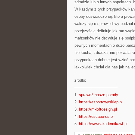
zdradzie lub o innych aspektach. 
W każdym z tych przypadków kan
osoby doświadczonej, która prowadz
walczy się o sprawiedliwy podział
przejrzyście definiuje jak ma wygl
małżonków nie decyduje się podp
pewnych momentach o dużo bardzie
nie kocha, zdradza, nie pozwala r
przypadkach dobrze jest wziąć po
jakkolwiek chciał dla nas jak najlep
źródło:
———————————
1.
sprawdź nasze porady
2.
https://esportowysklep.pl
3.
https://m-loftdesign.pl
4.
https://escape-us.pl
5.
https://www.akademikawf.pl