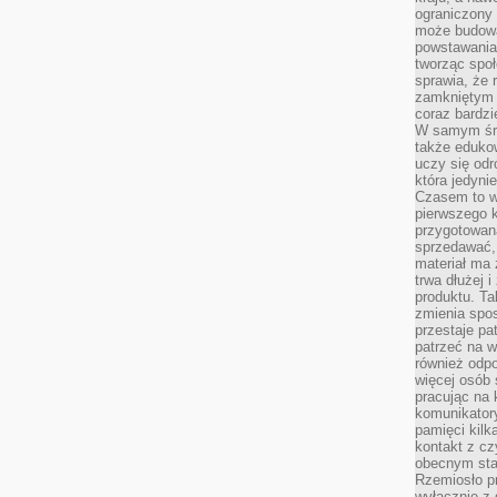
ograniczony 
może budowa
powstawania 
tworząc społ
sprawia, że r
zamkniętym 
coraz bardzi
W samym śro
także edukow
uczy się odr
która jedyni
Czasem to wł
pierwszego k
przygotowa
sprzedawać,
materiał ma
trwa dłużej 
produktu. Ta
zmienia spos
przestaje pa
patrzeć na w
również odpo
więcej osób 
pracując na 
komunikatory
pamięci kilk
kontakt z cz
obecnym staj
Rzemiosło pr
wyłącznie z 