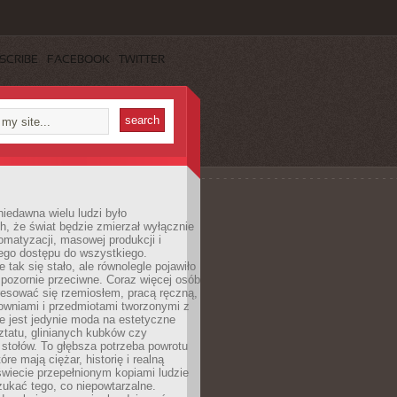
SCRIBE
FACEBOOK
TWITTER
iedawna wielu ludzi było
, że świat będzie zmierzał wyłącznie
omatyzacji, masowej produkcji i
ego dostępu do wszystkiego.
 tak się stało, ale równolegle pojawiło
 pozornie przeciwne. Coraz więcej osób
resować się rzemiosłem, pracą ręczną,
owniami i przedmiotami tworzonymi z
e jest jedynie moda na estetyczne
ztatu, glinianych kubków czy
stołów. To głębsza potrzeba powrotu
óre mają ciężar, historię i realną
wiecie przepełnionym kopiami ludzie
ukać tego, co niepowtarzalne.