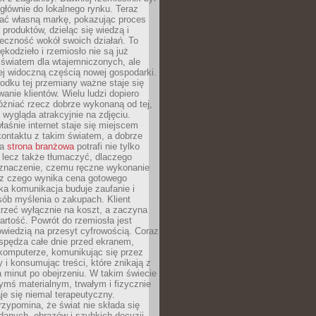
głównie do lokalnego rynku. Teraz
ć własną markę, pokazując proces
produktów, dzieląc się wiedzą i
eczność wokół swoich działań. To
ękodzieło i rzemiosło nie są już
światem dla wtajemniczonych, ale
ej widoczną częścią nowej gospodarki.
dku tej przemiany ważne staje się
anie klientów. Wielu ludzi dopiero
óżniać rzecz dobrze wykonaną od tej,
e wygląda atrakcyjnie na zdjęciu.
aśnie internet staje się miejscem
ontaktu z takim światem, a dobrze
na
strona branżowa
potrafi nie tylko
 lecz także tłumaczyć, dlaczego
 znaczenie, czemu ręczne wykonanie
i z czego wynika cena gotowego
ka komunikacja buduje zaufanie i
ób myślenia o zakupach. Klient
trzeć wyłącznie na koszt, a zaczyna
artość. Powrót do rzemiosła jest
wiedzią na przesyt cyfrowością. Coraz
spędza całe dnie przed ekranem,
komputerze, komunikując się przez
 i konsumując treści, które znikają z
a minut po obejrzeniu. W takim świecie
ymś materialnym, trwałym i fizycznie
e się niemal terapeutyczny.
zypomina, że świat nie składa się
danych, obrazów i szybkich decyzji.