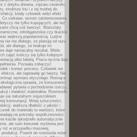
eż z dotyku drewna, ciężaru ceramiki,
, struktury lnu i z tej trudnej do
ysfakcji, kiedy człowiek widzi efekt
y. Co ciekawe, wzrost zainteresowania
otyczy nie tylko kupujących, ale też
 sami chcą coś tworzyć. Warsztaty
eramiczne, introligatorskie czy tkackie
oraz większą popularnością. Ludzie
na nie nie dlatego, że planują od razu
d, ale dlatego, że brakuje im
tóre daje namacalny rezultat. Wiele
ch zajęć kończy się tylko kolejnym
entacją albo tabelą. Praca ręczna daje
spełnienia. Pozwala zobaczyć
odek i koniec procesu. Człowiek nie
o efekcie, ale naprawdę go tworzy. Nie
ominąć wymiaru etycznego. Rosnąca
ekologiczna sprawia, że konsumenci
adawać pytania o pochodzenie rzeczy,
ukcji i trwałość materiałów. Rzemiosło
je się naturalnym sojusznikiem
nej konsumpcji. Mniej sztuczności,
dukcji, większa dbałość o jakość i
unek do materiału to wartości, które
wiadają na potrzeby współczesności.
nie każde rękodzieło automatycznie
czne, ale sam kierunek myślenia jest
ny niż w przypadku masowej,
 produkcji. Powrót do rzemiosła mówi