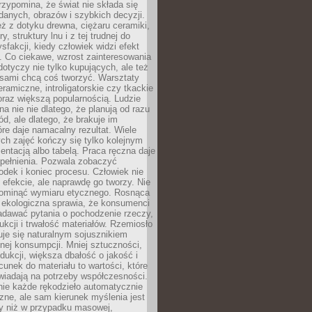
zypomina, że świat nie składa się
danych, obrazów i szybkich decyzji.
eż z dotyku drewna, ciężaru ceramiki,
, struktury lnu i z tej trudnej do
ysfakcji, kiedy człowiek widzi efekt
y. Co ciekawe, wzrost zainteresowania
otyczy nie tylko kupujących, ale też
 sami chcą coś tworzyć. Warsztaty
eramiczne, introligatorskie czy tkackie
oraz większą popularnością. Ludzie
na nie nie dlatego, że planują od razu
d, ale dlatego, że brakuje im
tóre daje namacalny rezultat. Wiele
ch zajęć kończy się tylko kolejnym
entacją albo tabelą. Praca ręczna daje
spełnienia. Pozwala zobaczyć
odek i koniec procesu. Człowiek nie
o efekcie, ale naprawdę go tworzy. Nie
ominąć wymiaru etycznego. Rosnąca
ekologiczna sprawia, że konsumenci
adawać pytania o pochodzenie rzeczy,
ukcji i trwałość materiałów. Rzemiosło
je się naturalnym sojusznikiem
nej konsumpcji. Mniej sztuczności,
dukcji, większa dbałość o jakość i
unek do materiału to wartości, które
wiadają na potrzeby współczesności.
nie każde rękodzieło automatycznie
czne, ale sam kierunek myślenia jest
ny niż w przypadku masowej,