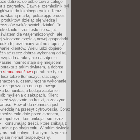
oże dotrzeć do odbiorców z całego
et z zagranicy. Dawniej rzemieślnik był
głównie do lokalnego rynku. Teraz
ć własną markę, pokazując proces
produktów, dzieląc się wiedzą i
eczność wokół swoich działań. To
ękodzieło i rzemiosło nie są już
światem dla wtajemniczonych, ale
ej widoczną częścią nowej gospodarki.
dku tej przemiany ważne staje się
anie klientów. Wielu ludzi dopiero
óżniać rzecz dobrze wykonaną od tej,
e wygląda atrakcyjnie na zdjęciu.
aśnie internet staje się miejscem
ontaktu z takim światem, a dobrze
na
strona branżowa
potrafi nie tylko
 lecz także tłumaczyć, dlaczego
 znaczenie, czemu ręczne wykonanie
i z czego wynika cena gotowego
ka komunikacja buduje zaufanie i
ób myślenia o zakupach. Klient
trzeć wyłącznie na koszt, a zaczyna
artość. Powrót do rzemiosła jest
wiedzią na przesyt cyfrowością. Coraz
spędza całe dnie przed ekranem,
komputerze, komunikując się przez
 i konsumując treści, które znikają z
a minut po obejrzeniu. W takim świecie
ymś materialnym, trwałym i fizycznie
e się niemal terapeutyczny.