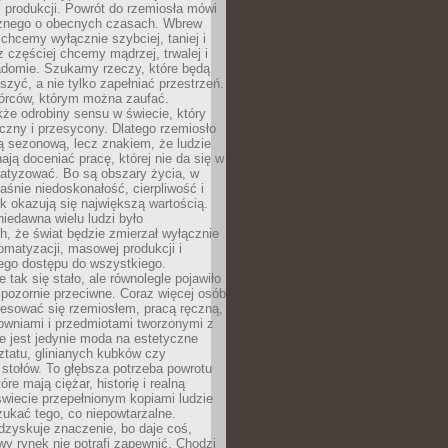
 produkcji. Powrót do rzemiosła mówi
żnego o obecnych czasach. Wbrew
chcemy wyłącznie szybciej, taniej i
z częściej chcemy mądrzej, trwalej i
iadomie. Szukamy rzeczy, które będą
zyć, a nie tylko zapełniać przestrzeń.
rców, którym można zaufać.
że odrobiny sensu w świecie, który
czny i przesycony. Dlatego rzemiosło
ą sezonową, lecz znakiem, że ludzie
ją doceniać pracę, której nie da się w
matyzować. Bo są obszary życia, w
łaśnie niedoskonałość, cierpliwość i
ek okazują się największą wartością.
iedawna wielu ludzi było
, że świat będzie zmierzał wyłącznie
omatyzacji, masowej produkcji i
ego dostępu do wszystkiego.
 tak się stało, ale równolegle pojawiło
 pozornie przeciwne. Coraz więcej osób
resować się rzemiosłem, pracą ręczną,
owniami i przedmiotami tworzonymi z
e jest jedynie moda na estetyczne
ztatu, glinianych kubków czy
stołów. To głębsza potrzeba powrotu
óre mają ciężar, historię i realną
wiecie przepełnionym kopiami ludzie
ukać tego, co niepowtarzalne.
dzyskuje znaczenie, bo daje coś,
y rynek nie potrafi zapewnić. Chodzi