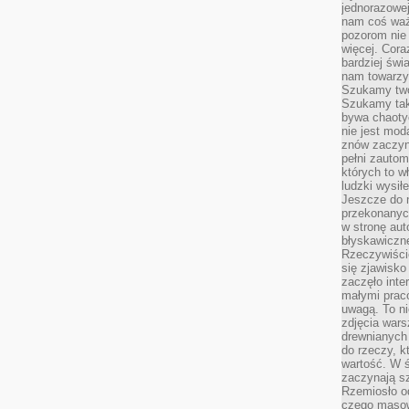
jednorazowej
nam coś wa
pozorom nie 
więcej. Cora
bardziej św
nam towarzys
Szukamy twó
Szukamy tak
bywa chaoty
nie jest mod
znów zaczyna
pełni zauto
których to w
ludzki wysił
Jeszcze do n
przekonanych
w stronę aut
błyskawiczn
Rzeczywiście
się zjawisko
zaczęło inte
małymi prac
uwagą. To ni
zdjęcia wars
drewnianych 
do rzeczy, kt
wartość. W ś
zaczynają sz
Rzemiosło o
czego masow