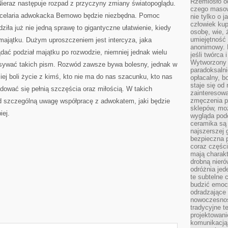
Rzemiosło o
Nieraz następuje rozpad z przyczyny zmiany światopoglądu.
czego masow
celaria adwokacka Bemowo będzie niezbędna. Pomoc
nie tylko o 
człowiek kup
iła już nie jedną sprawę to gigantyczne ułatwienie, kiedy
osobę, wie, 
umiejętność 
 majątku. Dużym uproszczeniem jest intercyza, jaka
anonimowy. M
ądać podział majątku po rozwodzie, niemniej jednak wielu
jeśli twórca 
Wytworzony 
isywać takich pism. Rozwód zawsze bywa bolesny, jednak w
paradoksalni
j boli życie z kimś, kto nie ma do nas szacunku, kto nas
opłacalny, bo
staje się od
adować się pełnią szczęścia oraz miłością. W takich
zainteresow
zmęczenia p
d szczególną uwagę współpracę z adwokatem, jaki będzie
sklepów, mo
iej.
wygląda podo
ceramika są 
najszerszej 
bezpieczna 
coraz części
mają charakt
drobną nieró
odróżnia jed
te subtelne 
budzić emoc
odradzające 
nowoczesnośc
tradycyjne 
projektowani
komunikacją 