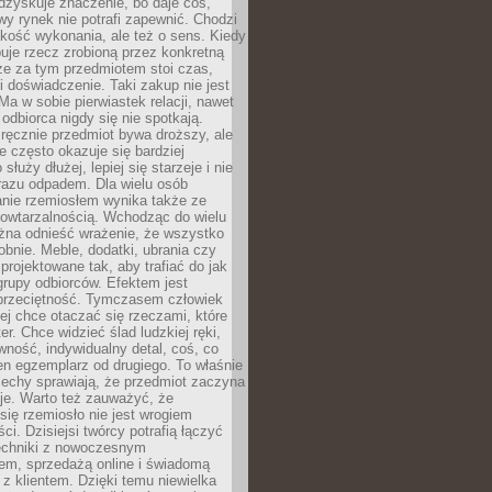
dzyskuje znaczenie, bo daje coś,
y rynek nie potrafi zapewnić. Chodzi
jakość wykonania, ale też o sens. Kiedy
uje rzecz zrobioną przez konkretną
że za tym przedmiotem stoi czas,
i doświadczenie. Taki zakup nie jest
a w sobie pierwiastek relacji, nawet
i odbiorca nigdy się nie spotkają.
ręcznie przedmiot bywa droższy, ale
e często okazuje się bardziej
 służy dłużej, lepiej się starzeje i nie
 razu odpadem. Dla wielu osób
anie rzemiosłem wynika także ze
owtarzalnością. Wchodząc do wielu
żna odnieść wrażenie, że wszystko
bnie. Meble, dodatki, ubrania czy
projektowane tak, aby trafiać do jak
grupy odbiorców. Efektem jest
przeciętność. Tymczasem człowiek
ej chce otaczać się rzeczami, które
er. Chce widzieć ślad ludzkiej ręki,
wność, indywidualny detal, coś, co
en egzemplarz od drugiego. To właśnie
cechy sprawiają, że przedmiot zaczyna
je. Warto też zauważyć, że
się rzemiosło nie jest wrogiem
i. Dzisiejsi twórcy potrafią łączyć
techniki z nowoczesnym
em, sprzedażą online i świadomą
z klientem. Dzięki temu niewielka