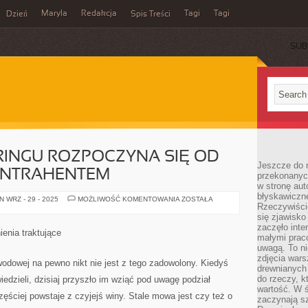
Maryla
Redakcja
Tagi
Tagi
Dzień
Spis Treści
SUB
RINGU ROZPOCZYNA SIĘ OD
Jeszcze do n
ONTRAHENTEM
przekonanych
w stronę aut
błyskawiczn
CAŁOŚĆ
 WRZ - 29 - 2025
MOŻLIWOŚĆ KOMENTOWANIA
ZOSTAŁA
Rzeczywiście
W
CATERINGU
się zjawisko
ROZPOCZYNA
zaczęło inte
SIĘ
enia traktujące
OD
małymi prac
SPOTKANIA
uwagą. To ni
Z
zdjęcia wars
KONTRAHENTEM
odowej na pewno nikt nie jest z tego zadowolony. Kiedyś
drewnianych 
do rzeczy, kt
iedzieli, dzisiaj przyszło im wziąć pod uwagę podział
wartość. W ś
ściej powstaje z czyjejś winy. Stale mowa jest czy też o
zaczynają sz