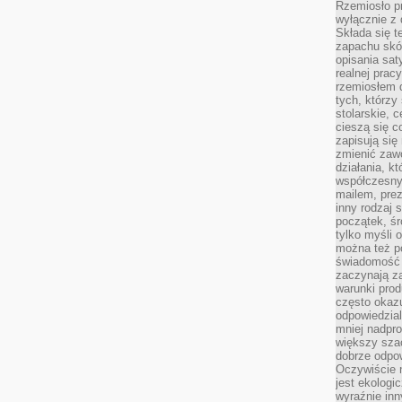
Rzemiosło pr
wyłącznie z 
Składa się t
zapachu skóry
opisania sat
realnej prac
rzemiosłem d
tych, którzy
stolarskie, c
cieszą się c
zapisują się 
zmienić zawó
działania, k
współczesny
mailem, prez
inny rodzaj 
początek, śr
tylko myśli 
można też p
świadomość 
zaczynają z
warunki prod
często okazu
odpowiedzial
mniej nadpro
większy szac
dobrze odpo
Oczywiście 
jest ekologi
wyraźnie in