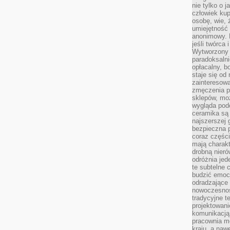
nie tylko o 
człowiek kup
osobę, wie, 
umiejętność 
anonimowy. M
jeśli twórca 
Wytworzony 
paradoksalni
opłacalny, bo
staje się od
zainteresow
zmęczenia p
sklepów, mo
wygląda podo
ceramika są 
najszerszej 
bezpieczna 
coraz części
mają charakt
drobną nieró
odróżnia jed
te subtelne 
budzić emoc
odradzające 
nowoczesnośc
tradycyjne 
projektowani
komunikacją 
pracownia m
kraju, a naw