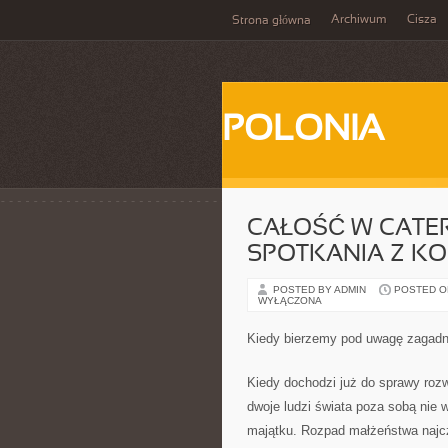
Archiwum
Cisza
Strona główna
POLONIA
CAŁOŚĆ W CATE
SPOTKANIA Z K
POSTED BY ADMIN
POSTED ON
WYŁĄCZONA
Kiedy bierzemy pod uwagę zagadni
Kiedy dochodzi już do sprawy rozw
dwoje ludzi świata poza sobą nie w
majątku. Rozpad małżeństwa najczę