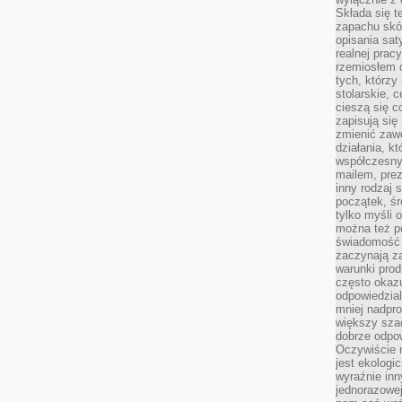
Składa się t
zapachu skóry
opisania sat
realnej prac
rzemiosłem d
tych, którzy
stolarskie, c
cieszą się c
zapisują się 
zmienić zawó
działania, k
współczesny
mailem, prez
inny rodzaj 
początek, śr
tylko myśli 
można też p
świadomość 
zaczynają z
warunki prod
często okazu
odpowiedzial
mniej nadpro
większy szac
dobrze odpo
Oczywiście 
jest ekologi
wyraźnie in
jednorazowej