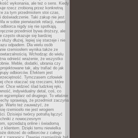
jakość wykonania, ale też o sens. Kiedy
uje rzecz zrobioną przez konkretną
że za tym przedmiotem stoi czas,
i doświadczenie. Taki zakup nie jest
a w sobie pierwiastek relacji, nawet
i odbiorca nigdy się nie spotkają.
ręcznie przedmiot bywa droższy, ale
e często okazuje się bardziej
 służy dłużej, lepiej się starzeje i nie
 razu odpadem. Dla wielu osób
anie rzemiosłem wynika także ze
owtarzalnością. Wchodząc do wielu
żna odnieść wrażenie, że wszystko
bnie. Meble, dodatki, ubrania czy
projektowane tak, aby trafiać do jak
grupy odbiorców. Efektem jest
przeciętność. Tymczasem człowiek
ej chce otaczać się rzeczami, które
er. Chce widzieć ślad ludzkiej ręki,
wność, indywidualny detal, coś, co
en egzemplarz od drugiego. To właśnie
cechy sprawiają, że przedmiot zaczyna
je. Warto też zauważyć, że
się rzemiosło nie jest wrogiem
i. Dzisiejsi twórcy potrafią łączyć
techniki z nowoczesnym
em, sprzedażą online i świadomą
z klientem. Dzięki temu niewielka
oże dotrzeć do odbiorców z całego
et z zagranicy. Dawniej rzemieślnik był