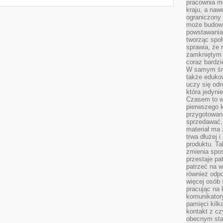
pracownia m
kraju, a naw
ograniczony 
może budowa
powstawania 
tworząc społ
sprawia, że r
zamkniętym 
coraz bardzi
W samym śro
także edukow
uczy się odr
która jedyni
Czasem to wł
pierwszego k
przygotowa
sprzedawać,
materiał ma
trwa dłużej 
produktu. Ta
zmienia spos
przestaje pa
patrzeć na w
również odpo
więcej osób 
pracując na 
komunikatory
pamięci kilk
kontakt z cz
obecnym staj