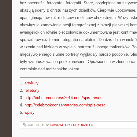
bez obecności fotografa i fotografii. Stare, przylepione na sztywne
ukazują sceny z chrztu naszych dziadków. Cierpliwie upozowane,
upamiętniają również rodziców i rodziców chrzestnych. W rzymsko
obowiązuje zamawianie sesji fotograficznej z okazji pierwszej kom
ewangelickich równie pieczołowicie dokumentowana jest konfirma
sprawić również termin fotografia na płótnie. Do dziś dnia w niek
wiszenia nad łóżkiem w sypialni portretu ślubnego małżonków. P
międzywojennego ślubne portrety wyglądały bardzo podobnie. Słu
były wyretuszowane i podkolorowane. Oprawiano je w złocone ra
centralnie nad małżeńskim łożem.
1.
artykuly
2.
felietony
3.
http://cohnforcongress2014.com/spis-tresci
4.
http://colebrookconservatories.com/spis-tresci
5.
wpisy
CATEGORIES:
KAWOWE DIY I RĘKODZIEŁO