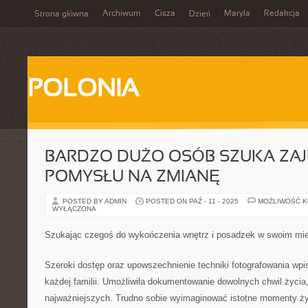
Archiwum
Cisza
Maryla
Redakcja
Strona główna
Dzień
POLONIA
BARDZO DUŻO OSÓB SZUKA ZA
POMYSŁU NA ZMIANĘ
POSTED BY ADMIN
POSTED ON PAŹ - 11 - 2025
MOŻLIWOŚĆ 
WYŁĄCZONA
Szukając czegoś do wykończenia wnętrz i posadzek w swoim mie
Szeroki dostęp oraz upowszechnienie techniki fotografowania wpi
każdej familii. Umożliwiła dokumentowanie dowolnych chwil życia
najważniejszych. Trudno sobie wyimaginować istotne momenty życ