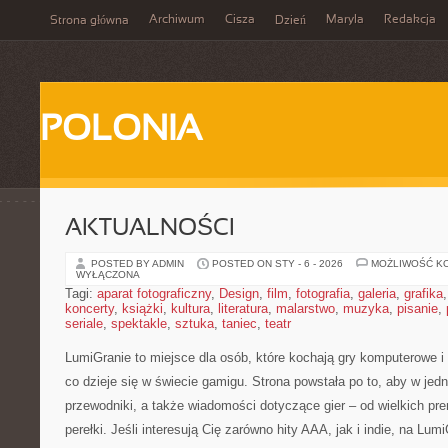
Archiwum
Cisza
Maryla
Redakcja
Strona główna
Dzień
POLONIA
AKTUALNOŚCI
POSTED BY ADMIN
POSTED ON STY - 6 - 2026
MOŻLIWOŚĆ K
WYŁĄCZONA
Tagi:
aparat fotograficzny
,
Design
,
film
,
fotografia
,
galeria
,
grafika
koncerty
,
książki
,
kultura
,
literatura
,
malarstwo
,
muzyka
,
pisanie
,
seriale
,
spektakle
,
sztuka
,
taniec
,
teatr
LumiGranie to miejsce dla osób, które kochają gry komputerowe i
co dzieje się w świecie gamigu. Strona powstała po to, aby w jed
przewodniki, a także wiadomości dotyczące gier – od wielkich pr
perełki. Jeśli interesują Cię zarówno hity AAA, jak i indie, na Lum