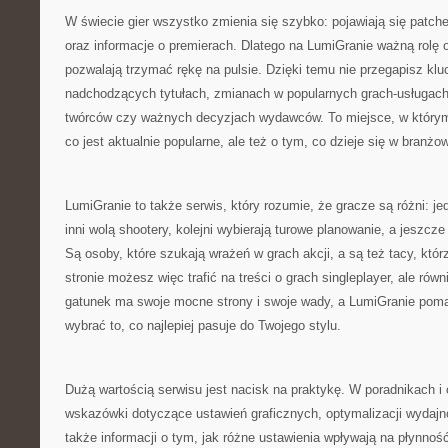
W świecie gier wszystko zmienia się szybko: pojawiają się patch
oraz informacje o premierach. Dlatego na LumiGranie ważną rolę o
pozwalają trzymać rękę na pulsie. Dzięki temu nie przegapisz k
nadchodzących tytułach, zmianach w popularnych grach-usługach
twórców czy ważnych decyzjach wydawców. To miejsce, w który
co jest aktualnie popularne, ale też o tym, co dzieje się w branż
LumiGranie to także serwis, który rozumie, że gracze są różni: jed
inni wolą shootery, kolejni wybierają turowe planowanie, a jeszcze
Są osoby, które szukają wrażeń w grach akcji, a są też tacy, któr
stronie możesz więc trafić na treści o grach singleplayer, ale rów
gatunek ma swoje mocne strony i swoje wady, a LumiGranie poma
wybrać to, co najlepiej pasuje do Twojego stylu.
Dużą wartością serwisu jest nacisk na praktykę. W poradnikach i
wskazówki dotyczące ustawień graficznych, optymalizacji wydajno
także informacji o tym, jak różne ustawienia wpływają na płynno