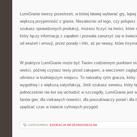
LumiGranie tworzy przestrzeń, w której łatwiej wybierać gry, lepiej
większą przyjemność z grania. Niezależnie od tego, czy polujesz 
szukasz sprawdzonych produkcji, możesz liczyć na treści, które 
który łączy informację z zapałem i pozwala zanurzyć się w świeci
od wrażeń i emocji, przez porady i triki, aż po newsy, które trzy
W praktyce LumiGranie może być Twoim codziennym punktem st
wieści, później czytasz testy przed zakupem, a wieczorem zagląda
utkniesz w trudniejszym miejscu. To naturalny rytm gracza, który
wygodniej i z większą satysfakcją. Jeśli szukasz serwisu, który ł
jednocześnie nie boi się wchodzić w szczegóły, LumiGranie jest wł
fanów gier, dla ciekawych nowości, dla poszukiwaczy porad i dla t
spędzać czas w świecie cyfrowych przygód.
CATEGORIES:
EDUKACJA WCZESNOSZKOLNA