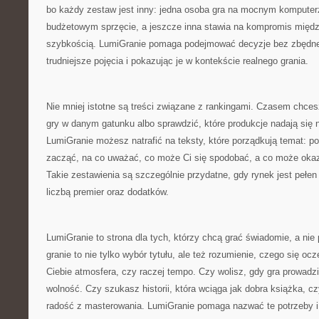
bo każdy zestaw jest inny: jedna osoba gra na mocnym komputerz
budżetowym sprzęcie, a jeszcze inna stawia na kompromis między 
szybkością. LumiGranie pomaga podejmować decyzje bez zbędn
trudniejsze pojęcia i pokazując je w kontekście realnego grania.
Nie mniej istotne są treści związane z rankingami. Czasem chce
gry w danym gatunku albo sprawdzić, które produkcje nadają się 
LumiGranie możesz natrafić na teksty, które porządkują temat: p
zacząć, na co uważać, co może Ci się spodobać, a co może okaz
Takie zestawienia są szczególnie przydatne, gdy rynek jest pełen
liczbą premier oraz dodatków.
LumiGranie to strona dla tych, którzy chcą grać świadomie, a n
granie to nie tylko wybór tytułu, ale też rozumienie, czego się ocz
Ciebie atmosfera, czy raczej tempo. Czy wolisz, gdy gra prowadzi
wolność. Czy szukasz historii, która wciąga jak dobra książka, cz
radość z masterowania. LumiGranie pomaga nazwać te potrzeby 