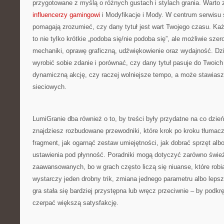
przygotowane z myślą o różnych gustach i stylach grania. Warto z
influencerzy gamingowi
i Modyfikacje i Mody. W centrum serwisu s
pomagają zrozumieć, czy dany tytuł jest wart Twojego czasu. Ka
to nie tylko krótkie „podoba się/nie podoba się”, ale możliwie szer
mechaniki, oprawę graficzną, udźwiękowienie oraz wydajność. Dz
wyrobić sobie zdanie i porównać, czy dany tytuł pasuje do Twoich 
dynamiczną akcję, czy raczej wolniejsze tempo, a może stawiasz
sieciowych.
LumiGranie dba również o to, by treści były przydatne na co dzień
znajdziesz rozbudowane przewodniki, które krok po kroku tłumaczą
fragment, jak ogarnąć zestaw umiejętności, jak dobrać sprzęt alb
ustawienia pod płynność. Poradniki mogą dotyczyć zarówno śwież
zaawansowanych, bo w grach często liczą się niuanse, które rob
wystarczy jeden drobny trik, zmiana jednego parametru albo leps
gra stała się bardziej przystępna lub wręcz przeciwnie – by podk
czerpać większą satysfakcję.