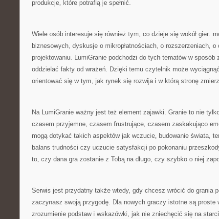
produkcje, które potrafią je spełnić.
Wiele osób interesuje się również tym, co dzieje się wokół gier:
biznesowych, dyskusje o mikropłatnościach, o rozszerzeniach, o 
projektowaniu. LumiGranie podchodzi do tych tematów w sposób zr
oddzielać fakty od wrażeń. Dzięki temu czytelnik może wyciągnąć 
orientować się w tym, jak rynek się rozwija i w którą stronę zmier
Na LumiGranie ważny jest też element zajawki. Granie to nie tylk
czasem przyjemne, czasem frustrujące, czasem zaskakująco emo
mogą dotykać takich aspektów jak wczucie, budowanie świata, temp
balans trudności czy uczucie satysfakcji po pokonaniu przeszkod
to, czy dana gra zostanie z Tobą na długo, czy szybko o niej zap
Serwis jest przydatny także wtedy, gdy chcesz wrócić do grania p
zaczynasz swoją przygodę. Dla nowych graczy istotne są proste w
zrozumienie podstaw i wskazówki, jak nie zniechęcić się na starci