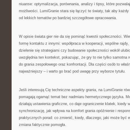
niuanse: optymalizacja, porównania, analizy i tipsy, które pozwa
możliwości. LumiGranie stara się łączyć te światy, tak aby każdy
od lekkich tematów po bardziej szczegółowe opracowania.
W opisie świata gier nie da się pominąć kwestii społeczności. Wiel
formę kontaktu z innymi: współpraca w kooperacji, wspólne rajdy,
dzielenie się strategiami czy budowanie społeczności wokół ulubi
uwzględnia ten kontekst, pokazując, że gry to nie tylko samotna r
do grania zespołowego oraz konfrontacji. Dla części osób to właś
najważniejszy – i warto go brać pod uwagę przy wyborze tytułu.
Jeśli interesują Cię techniczne aspekty grania, na LumiGranie równ
pomagają ogarnąć temat bez nadmiaru hermetycznego języka. Mo
działają ustawienia graficzne, co daje ograniczenie klatek, kiedy 
synchronizację, jak wpływa na komfort grania opóźnienie i resp
praktycznych porad: co zmienić, kiedy, dlaczego, jaki może być ef
zmiana faktycznie pomogła.