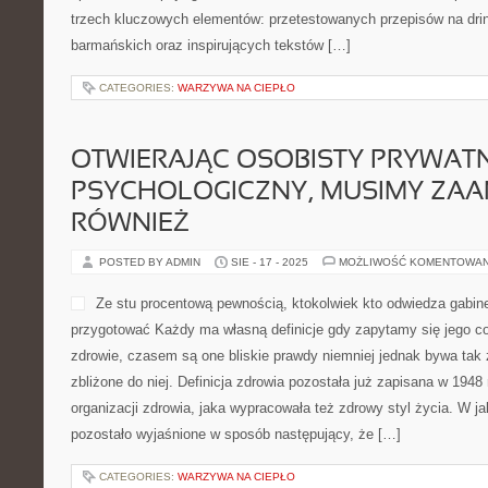
trzech kluczowych elementów: przetestowanych przepisów na drin
barmańskich oraz inspirujących tekstów […]
CATEGORIES:
WARZYWA NA CIEPŁO
OTWIERAJĄC OSOBISTY PRYWATN
PSYCHOLOGICZNY, MUSIMY ZA
RÓWNIEŻ
POSTED BY ADMIN
SIE - 17 - 2025
MOŻLIWOŚĆ KOMENTOWA
Ze stu procentową pewnością, ktokolwiek kto odwiedza gabine
przygotować Każdy ma własną definicje gdy zapytamy się jego c
zdrowie, czasem są one bliskie prawdy niemniej jednak bywa tak 
zbliżone do niej. Definicja zdrowia pozostała już zapisana w 1948
organizacji zdrowia, jaka wypracowała też zdrowy styl życia. W ja
pozostało wyjaśnione w sposób następujący, że […]
CATEGORIES:
WARZYWA NA CIEPŁO