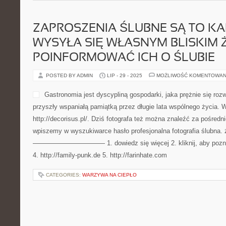
ZAPROSZENIA ŚLUBNE SĄ TO KAR
WYSYŁA SIĘ WŁASNYM BLISKIM 
POINFORMOWAĆ ICH O ŚLUBIE
POSTED BY ADMIN
LIP - 29 - 2025
MOŻLIWOŚĆ KOMENTOWAN
Gastronomia jest dyscypliną gospodarki, jaka prężnie się roz
przyszły wspaniałą pamiątką przez długie lata wspólnego życia. W
http://decorisus.pl/. Dziś fotografa też można znaleźć za pośredn
wpiszemy w wyszukiwarce hasło profesjonalna fotografia ślubna. 
——————————— 1. dowiedz się więcej 2. kliknij, aby poznać 
4. http://family-punk.de 5. http://farinhate.com
CATEGORIES:
WARZYWA NA CIEPŁO