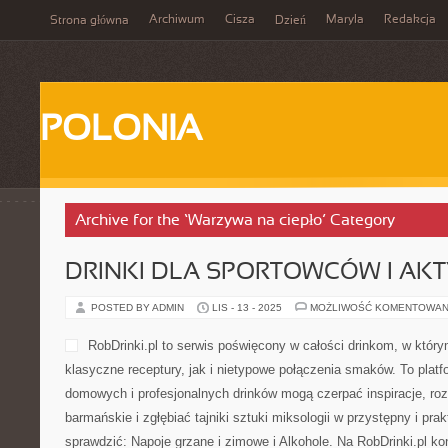
Archiwum
Cisza
Maryla
Redakcja
Strona główna
Dzień
POLONIA
Archive for the ‘Warzywa na ciepło’ Category
DRINKI DLA SPORTOWCÓW I AK
POSTED BY ADMIN
LIS - 13 - 2025
MOŻLIWOŚĆ KOMENTOWAN
RobDrinki.pl to serwis poświęcony w całości drinkom, w któr
klasyczne receptury, jak i nietypowe połączenia smaków. To platf
domowych i profesjonalnych drinków mogą czerpać inspiracje, roz
barmańskie i zgłębiać tajniki sztuki miksologii w przystępny i pr
sprawdzić: Napoje grzane i zimowe i Alkohole. Na RobDrinki.pl ko