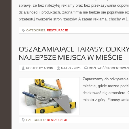
sprawę, że bez należytej reklamy oraz bez przekazywania odpo
działalności i produktach, żadna firma nie będzie się poprawnie r
przetestuj tworzenie stron rzeszów. A zatem reklama, choćby w [
CATEGORIES:
RESTAURACJE
OSZAŁAMIAJĄCE TARASY: ODKR
NAJLEPSZE MIEJSCA W MIEŚCIE
POSTED BY ADMIN
MAJ - 9 - 2025
MOŻLIWOŚĆ KOMENTOWAN
Zapraszamy do odkrywania 
mieście, gdzie można podzi
delektować się atmosferą. C
miasta z góry! #tarasy #mi
CATEGORIES:
RESTAURACJE