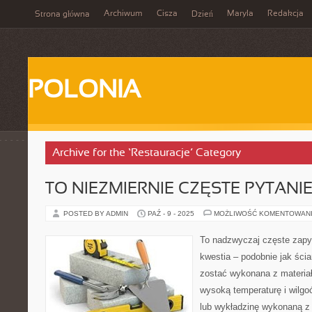
Archiwum
Cisza
Maryla
Redakcja
Strona główna
Dzień
POLONIA
Archive for the ‘Restauracje’ Category
TO NIEZMIERNIE CZĘSTE PYTANI
POSTED BY ADMIN
PAŹ - 9 - 2025
MOŻLIWOŚĆ KOMENTOWAN
To nadzwyczaj częste zapyt
kwestia – podobnie jak ścia
zostać wykonana z materiał
wysoką temperaturę i wilgo
lub wykładzinę wykonaną z