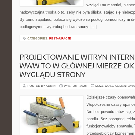
względu na materiał, niebe
nadzwyczajna troska o to, żeby nie była śliska, stając się niebe
By temu zapobiec, poleca się wyłożenie podłogi pomocniczymi d
podłogowymi – wypróbuj budowa sauny. […]
CATEGORIES:
RESTAURACJE
PROJEKTOWANIE WITRYN INTER
WWW TO W GŁÓWNEJ MIERZE OKR
WYGLĄDU STRONY
POSTED BY ADMIN
WRZ - 25 - 2025
MOŻLIWOŚĆ KOMENTOWA
Dzisiejsze czasy opanowa
Współczesne czasy opanow
Nie bez powodu mówi się, z
handlu. Bez porządnej rekl
funkcjonowałoby sprawnie.
przedsiębiorczy biznesmen 