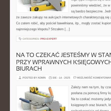
powinniśmy wiedzieć, że w 
są bardzo bezpieczne. Jed
że zawsze zakupy na aukcjach internetowych charakteryzują si
Co zatem robić, aby pościel bawełniana, itp., mogły zostać kupio
najmniejszego kłopotu? Strzałem […]
CATEGORIES:
PRO-EXPERT
NA TO CZEKAĆ JESTEŚMY W STAN
PRZY WPRAWNYCH KSIĘGOWYC
BIURACH
POSTED BY ADMIN
SIE - 14 - 2025
MOŻLIWOŚĆ KOMENTOWA
Zależy nam na tym, by cza
posłana za pomocą firmy kur
Na to czekać możemy jedyn
księgowych oraz biurach, kt
rachunkowością od dawna. C