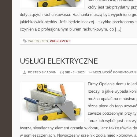
który jest tak przydatny p
dotyczących rachunkowości. Rachunki muszą być wypełnione gru
jakichkolwiek błędów. Jeśli będzie inaczej – szybko przekonamy 
czynienia z profesjonalnym biurem rachunkowym, co […]
CATEGORIES:
PRO-EXPERT
USŁUGI ELEKTRYCZNE
POSTED BY ADMIN
SIE - 6 - 2025
MOŻLIWOŚĆ KOMENTOWAN
Firmy Opalanie domu to jed
rzeczy, o jakie wypada ko
można opalać na mnóstwo 
różne piece do tego używać,
zawsze potrzebnym przy tym
Teraz ich wybór jest niezwy
tworzą nieodłączny element grzania w domu, lecz także równie 
w pomieszczeniach. Nowoczesny grzejnik zdoła mieć kolorowy, a