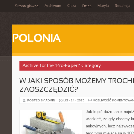
Archiwum
Cisza
Maryla
Redakcja
Strona główna
Dzień
POLONIA
Archive for the ‘Pro-Expert’ Category
W JAKI SPOSÓB MOŻEMY TROCH
ZAOSZCZĘDZIĆ?
POSTED BY ADMIN
LIS - 14 - 2025
MOŻLIWOŚĆ KOMENTOWAN
Jak kupić dużo taniej najró
wiedzieć, że gdy chcemy 
aukcyjnych, lecz najzwycza
tego typu miejsca są w 100