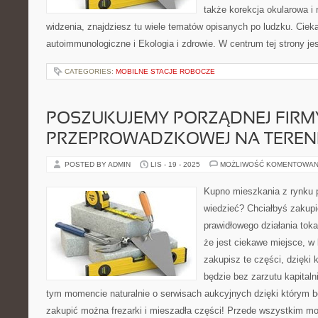
także korekcja okularowa i
widzenia, znajdziesz tu wiele tematów opisanych po ludzku. Ciek
autoimmunologiczne i Ekologia i zdrowie. W centrum tej strony jes
CATEGORIES:
MOBILNE STACJE ROBOCZE
POSZUKUJEMY PORZĄDNEJ FIRM
PRZEPROWADZKOWEJ NA TERENI
POSTED BY ADMIN
LIS - 19 - 2025
MOŻLIWOŚĆ KOMENTOWAN
Kupno mieszkania z rynku 
wiedzieć? Chciałbyś zakupi
prawidłowego działania toka
że jest ciekawe miejsce, w
zakupisz te części, dzięki
będzie bez zarzutu kapital
tym momencie naturalnie o serwisach aukcyjnych dzięki którym 
zakupić można frezarki i mieszadła części! Przede wszystkim 