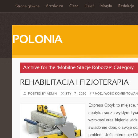
Archiwum
Cisza
Maryla
Redakcja
Strona główna
Dzień
POLONIA
Archive for the ‘Mobilne Stacje Robocze’ Category
REHABILITACJA I FIZJOTERAPIA
POSTED BY ADMIN
STY - 7 - 2026
MOŻLIWOŚĆ KOMENTOWAN
Express Optyk to miejsce, 
spotyka się z zwykłym życ
wzrokowi oraz higienie widz
świadomie dbać o swoje ocz
problem. Jeśli interesuje Ci