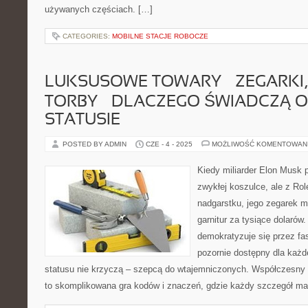
używanych częściach. […]
CATEGORIES:
MOBILNE STACJE ROBOCZE
LUKSUSOWE TOWARY – ZEGARKI, 
TORBY – DLACZEGO ŚWIADCZĄ 
STATUSIE
POSTED BY ADMIN
CZE - 4 - 2025
MOŻLIWOŚĆ KOMENTOWAN
Kiedy miliarder Elon Musk p
zwykłej koszulce, ale z Ro
nadgarstku, jego zegarek mó
garnitur za tysiące dolarów
demokratyzuje się przez fas
pozornie dostępny dla każ
statusu nie krzyczą – szepcą do wtajemniczonych. Współczesny
to skomplikowana gra kodów i znaczeń, gdzie każdy szczegół ma