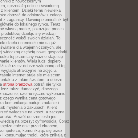
techniki z nowoczesnym
em, sprzedażą online i świadomą
z klientem. Dzięki temu niewielka
oże dotrzeć do odbiorców z całego
et z zagranicy. Dawniej rzemieślnik był
głównie do lokalnego rynku. Teraz
ć własną markę, pokazując proces
produktów, dzieląc się wiedzą i
eczność wokół swoich działań. To
ękodzieło i rzemiosło nie są już
światem dla wtajemniczonych, ale
ej widoczną częścią nowej gospodarki.
dku tej przemiany ważne staje się
anie klientów. Wielu ludzi dopiero
óżniać rzecz dobrze wykonaną od tej,
e wygląda atrakcyjnie na zdjęciu.
aśnie internet staje się miejscem
ontaktu z takim światem, a dobrze
na
strona branżowa
potrafi nie tylko
 lecz także tłumaczyć, dlaczego
 znaczenie, czemu ręczne wykonanie
i z czego wynika cena gotowego
ka komunikacja buduje zaufanie i
ób myślenia o zakupach. Klient
trzeć wyłącznie na koszt, a zaczyna
artość. Powrót do rzemiosła jest
wiedzią na przesyt cyfrowością. Coraz
spędza całe dnie przed ekranem,
komputerze, komunikując się przez
 i konsumując treści, które znikają z