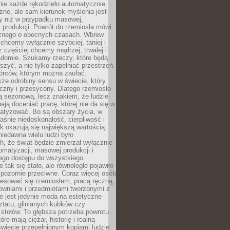
nie każde rękodzieło automatycznie
czne, ale sam kierunek myślenia jest
ny niż w przypadku masowej,
 produkcji. Powrót do rzemiosła mówi
żnego o obecnych czasach. Wbrew
chcemy wyłącznie szybciej, taniej i
z częściej chcemy mądrzej, trwalej i
iadomie. Szukamy rzeczy, które będą
zyć, a nie tylko zapełniać przestrzeń.
rców, którym można zaufać.
że odrobiny sensu w świecie, który
czny i przesycony. Dlatego rzemiosło
ą sezonową, lecz znakiem, że ludzie
ją doceniać pracę, której nie da się w
matyzować. Bo są obszary życia, w
łaśnie niedoskonałość, cierpliwość i
ek okazują się największą wartością.
iedawna wielu ludzi było
, że świat będzie zmierzał wyłącznie
omatyzacji, masowej produkcji i
ego dostępu do wszystkiego.
 tak się stało, ale równolegle pojawiło
 pozornie przeciwne. Coraz więcej osób
resować się rzemiosłem, pracą ręczną,
owniami i przedmiotami tworzonymi z
e jest jedynie moda na estetyczne
ztatu, glinianych kubków czy
stołów. To głębsza potrzeba powrotu
óre mają ciężar, historię i realną
wiecie przepełnionym kopiami ludzie