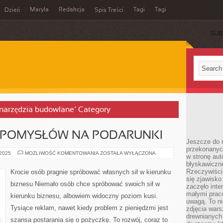
Maryla
Redakcja
Tagi
Tagi
Dzień
Spis Treści
SUB
i narzędzia budowlane’ Category
Y POMYSŁÓW NA PODARUNKI
Jeszcze do n
przekonanych
KIEDY
 2025
MOŻLIWOŚĆ KOMENTOWANIA
ZOSTAŁA WYŁĄCZONA
w stronę aut
NIE
błyskawiczn
MAMY
POMYSŁÓW
Rzeczywiście
Krocie osób pragnie spróbować własnych sił w kierunku
NA
się zjawisko
PODARUNKI
biznesu Niemało osób chce spróbować swoich sił w
zaczęło inte
małymi prac
kierunku biznesu, albowiem widoczny poziom kusi.
uwagą. To ni
Tysiące reklam, nawet kiedy problem z pieniędzmi jest
zdjęcia wars
drewnianych 
szansa postarania się o pożyczkę. To rozwój, coraz to