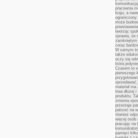
komunikacją 
pracownia m
kraju, a naw
ograniczony 
może budowa
powstawania 
tworząc społ
sprawia, że r
zamkniętym 
coraz bardzi
W samym śro
także edukow
uczy się odr
która jedyni
Czasem to wł
pierwszego k
przygotowa
sprzedawać,
materiał ma
trwa dłużej 
produktu. Ta
zmienia spos
przestaje pa
patrzeć na w
również odpo
więcej osób 
pracując na 
komunikatory
pamięci kilk
kontakt z cz