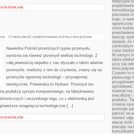
tradycyjne 
projektowani
ZIA BUDOWLANE
komunikacją 
pracownia m
kraju, a naw
ograniczony 
może budowa
powstawania 
tworząc społ
KONTENERY
2025
MOŻLIWOŚĆ KOMENTOWANIA
ZOSTAŁA WYŁĄCZONA
sprawia, że r
zamkniętym 
Nawiertka Pośród przeróżnych typów przemysłu
coraz bardzi
W samym śro
wyróżnia się również przemysł wielkiej technologii. Z
także edukow
całą pewnością niejedno z nas słyszało o takim właśnie
uczy się odr
która jedyni
przemyśle, mieliśmy z nim do czynienia, znamy się na
Czasem to wł
przemyśle ogromnej technologii – przynajmniej
pierwszego k
przygotowa
teoretycznie. Potwierdza to Hydrant. Przemysł ten
sprzedawać,
materiał ma
 na produkcji sprzętu komputerowego, na fabrykowaniu
trwa dłużej 
ktronicznych i wszystkiego tego, co z elektroniką jest
produktu. Ta
zmienia spos
jświeższe osiągnięcia technologiczne […]
przestaje pa
patrzeć na w
również odpo
ZIA BUDOWLANE
więcej osób 
pracując na 
komunikatory