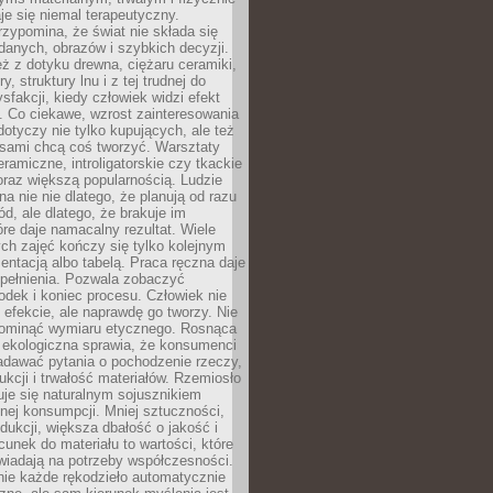
e się niemal terapeutyczny.
zypomina, że świat nie składa się
danych, obrazów i szybkich decyzji.
eż z dotyku drewna, ciężaru ceramiki,
, struktury lnu i z tej trudnej do
ysfakcji, kiedy człowiek widzi efekt
y. Co ciekawe, wzrost zainteresowania
otyczy nie tylko kupujących, ale też
 sami chcą coś tworzyć. Warsztaty
eramiczne, introligatorskie czy tkackie
oraz większą popularnością. Ludzie
na nie nie dlatego, że planują od razu
d, ale dlatego, że brakuje im
tóre daje namacalny rezultat. Wiele
ch zajęć kończy się tylko kolejnym
entacją albo tabelą. Praca ręczna daje
spełnienia. Pozwala zobaczyć
odek i koniec procesu. Człowiek nie
o efekcie, ale naprawdę go tworzy. Nie
ominąć wymiaru etycznego. Rosnąca
ekologiczna sprawia, że konsumenci
adawać pytania o pochodzenie rzeczy,
ukcji i trwałość materiałów. Rzemiosło
je się naturalnym sojusznikiem
nej konsumpcji. Mniej sztuczności,
dukcji, większa dbałość o jakość i
unek do materiału to wartości, które
wiadają na potrzeby współczesności.
nie każde rękodzieło automatycznie