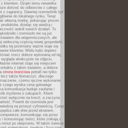
z klientem. Dzięki temu niewielka
oże dotrzeć do odbiorców z całego
et z zagranicy. Dawniej rzemieślnik był
głównie do lokalnego rynku. Teraz
ć własną markę, pokazując proces
produktów, dzieląc się wiedzą i
eczność wokół swoich działań. To
ękodzieło i rzemiosło nie są już
światem dla wtajemniczonych, ale
ej widoczną częścią nowej gospodarki.
dku tej przemiany ważne staje się
anie klientów. Wielu ludzi dopiero
óżniać rzecz dobrze wykonaną od tej,
e wygląda atrakcyjnie na zdjęciu.
aśnie internet staje się miejscem
ontaktu z takim światem, a dobrze
na
strona branżowa
potrafi nie tylko
 lecz także tłumaczyć, dlaczego
 znaczenie, czemu ręczne wykonanie
i z czego wynika cena gotowego
ka komunikacja buduje zaufanie i
ób myślenia o zakupach. Klient
trzeć wyłącznie na koszt, a zaczyna
artość. Powrót do rzemiosła jest
wiedzią na przesyt cyfrowością. Coraz
spędza całe dnie przed ekranem,
komputerze, komunikując się przez
 i konsumując treści, które znikają z
a minut po obejrzeniu. W takim świecie
ymś materialnym, trwałym i fizycznie