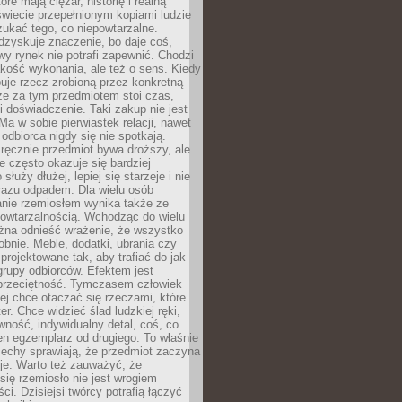
óre mają ciężar, historię i realną
wiecie przepełnionym kopiami ludzie
ukać tego, co niepowtarzalne.
dzyskuje znaczenie, bo daje coś,
y rynek nie potrafi zapewnić. Chodzi
jakość wykonania, ale też o sens. Kiedy
uje rzecz zrobioną przez konkretną
że za tym przedmiotem stoi czas,
i doświadczenie. Taki zakup nie jest
a w sobie pierwiastek relacji, nawet
i odbiorca nigdy się nie spotkają.
ręcznie przedmiot bywa droższy, ale
e często okazuje się bardziej
 służy dłużej, lepiej się starzeje i nie
 razu odpadem. Dla wielu osób
anie rzemiosłem wynika także ze
owtarzalnością. Wchodząc do wielu
żna odnieść wrażenie, że wszystko
bnie. Meble, dodatki, ubrania czy
projektowane tak, aby trafiać do jak
grupy odbiorców. Efektem jest
przeciętność. Tymczasem człowiek
ej chce otaczać się rzeczami, które
er. Chce widzieć ślad ludzkiej ręki,
wność, indywidualny detal, coś, co
en egzemplarz od drugiego. To właśnie
cechy sprawiają, że przedmiot zaczyna
je. Warto też zauważyć, że
się rzemiosło nie jest wrogiem
i. Dzisiejsi twórcy potrafią łączyć