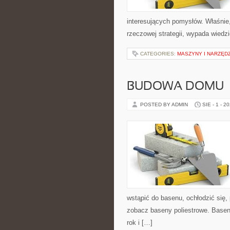
interesujących pomysłów. Właśnie,
rzeczowej strategii, wypada wiedz
CATEGORIES:
MASZYNY I NARZĘD
BUDOWA DOMU
POSTED BY ADMIN
SIE - 1 - 2
wstąpić do basenu, ochłodzić się,
zobacz baseny poliestrowe. Baseny
rok i […]