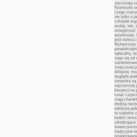
zaczynają sz
Rzemiosło o
czego masow
nie tylko o 
człowiek kup
osobę, wie, 
umiejętność 
anonimowy. M
jeśli twórca 
Wytworzony 
paradoksalni
opłacalny, bo
staje się od
zainteresow
zmęczenia p
sklepów, mo
wygląda podo
ceramika są 
najszerszej 
bezpieczna 
coraz części
mają charakt
drobną nieró
odróżnia jed
te subtelne 
budzić emoc
odradzające 
nowoczesnośc
tradycyjne 
projektowani