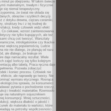
a minut po obejrzeniu. W takim świecie
ymś materialnym, trwałym i fizycznie
e się niemal terapeutyczny.
zypomina, że świat nie składa się
danych, obrazów i szybkich decyzji.
eż z dotyku drewna, ciężaru ceramiki,
, struktury lnu i z tej trudnej do
ysfakcji, kiedy człowiek widzi efekt
y. Co ciekawe, wzrost zainteresowania
otyczy nie tylko kupujących, ale też
 sami chcą coś tworzyć. Warsztaty
eramiczne, introligatorskie czy tkackie
oraz większą popularnością. Ludzie
na nie nie dlatego, że planują od razu
d, ale dlatego, że brakuje im
tóre daje namacalny rezultat. Wiele
ch zajęć kończy się tylko kolejnym
entacją albo tabelą. Praca ręczna daje
spełnienia. Pozwala zobaczyć
odek i koniec procesu. Człowiek nie
o efekcie, ale naprawdę go tworzy. Nie
ominąć wymiaru etycznego. Rosnąca
ekologiczna sprawia, że konsumenci
adawać pytania o pochodzenie rzeczy,
ukcji i trwałość materiałów. Rzemiosło
je się naturalnym sojusznikiem
nej konsumpcji. Mniej sztuczności,
dukcji, większa dbałość o jakość i
unek do materiału to wartości, które
wiadają na potrzeby współczesności.