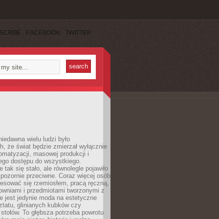
SCRIBE
FACEBOOK
TWITTER
iedawna wielu ludzi było
, że świat będzie zmierzał wyłącznie
omatyzacji, masowej produkcji i
ego dostępu do wszystkiego.
 tak się stało, ale równolegle pojawiło
 pozornie przeciwne. Coraz więcej osób
resować się rzemiosłem, pracą ręczną,
owniami i przedmiotami tworzonymi z
e jest jedynie moda na estetyczne
ztatu, glinianych kubków czy
stołów. To głębsza potrzeba powrotu