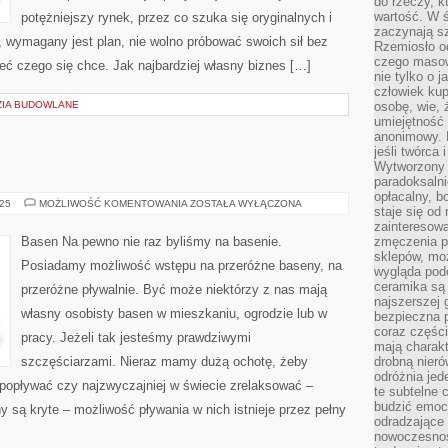
do rzeczy, kt
wartość. W ś
potężniejszy rynek, przez co szuka się oryginalnych i
zaczynają sz
 wymagany jest plan, nie wolno próbować swoich sił bez
Rzemiosło o
czego masow
ieć czego się chce. Jak najbardziej własny biznes […]
nie tylko o 
człowiek kup
ZIA BUDOWLANE
osobę, wie, 
umiejętność 
anonimowy. M
jeśli twórca 
Wytworzony 
paradoksalni
opłacalny, bo
BUDOWA
025
MOŻLIWOŚĆ KOMENTOWANIA
ZOSTAŁA WYŁĄCZONA
staje się od
DOMU
zainteresow
Basen Na pewno nie raz byliśmy na basenie.
zmęczenia p
sklepów, mo
Posiadamy możliwość wstępu na przeróżne baseny, na
wygląda podo
ceramika są 
przeróżne pływalnie. Być może niektórzy z nas mają
najszerszej 
własny osobisty basen w mieszkaniu, ogrodzie lub w
bezpieczna 
coraz części
pracy. Jeżeli tak jesteśmy prawdziwymi
mają charakt
szczęściarzami. Nieraz mamy dużą ochotę, żeby
drobną nieró
odróżnia jed
 popływać czy najzwyczajniej w świecie zrelaksować –
te subtelne 
budzić emoc
 są kryte – możliwość pływania w nich istnieje przez pełny
odradzające 
nowoczesnośc