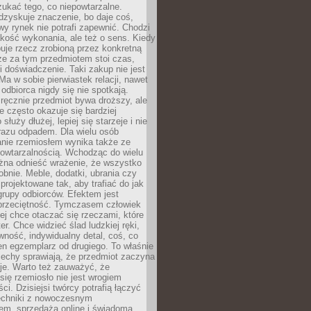
ukać tego, co niepowtarzalne.
dzyskuje znaczenie, bo daje coś,
y rynek nie potrafi zapewnić. Chodzi
jakość wykonania, ale też o sens. Kiedy
uje rzecz zrobioną przez konkretną
że za tym przedmiotem stoi czas,
i doświadczenie. Taki zakup nie jest
a w sobie pierwiastek relacji, nawet
i odbiorca nigdy się nie spotkają.
ręcznie przedmiot bywa droższy, ale
e często okazuje się bardziej
 służy dłużej, lepiej się starzeje i nie
 razu odpadem. Dla wielu osób
anie rzemiosłem wynika także ze
owtarzalnością. Wchodząc do wielu
żna odnieść wrażenie, że wszystko
bnie. Meble, dodatki, ubrania czy
projektowane tak, aby trafiać do jak
grupy odbiorców. Efektem jest
przeciętność. Tymczasem człowiek
ej chce otaczać się rzeczami, które
er. Chce widzieć ślad ludzkiej ręki,
wność, indywidualny detal, coś, co
en egzemplarz od drugiego. To właśnie
cechy sprawiają, że przedmiot zaczyna
je. Warto też zauważyć, że
się rzemiosło nie jest wrogiem
i. Dzisiejsi twórcy potrafią łączyć
techniki z nowoczesnym
em, sprzedażą online i świadomą