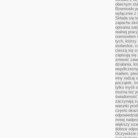
obecnym staj
Rzemiosło pr
wyłącznie z 
Składa się t
zapachu skóry
opisania sat
realnej prac
rzemiosłem d
tych, którzy
stolarskie, c
cieszą się c
zapisują się 
zmienić zawó
działania, k
współczesny
mailem, prez
inny rodzaj 
początek, śr
tylko myśli 
można też p
świadomość 
zaczynają z
warunki prod
często okazu
odpowiedzial
mniej nadpro
większy szac
dobrze odpo
Oczywiście 