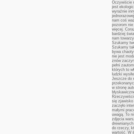
Oczywiście 
jest ekologi
wyraźnie in
jednorazowej
nam coś wa
pozorom nie 
więcej. Cora
bardziej św
nam towarzys
Szukamy twó
Szukamy tak
bywa chaoty
nie jest mod
znów zaczyna
pełni zauto
których to w
ludzki wysił
Jeszcze do n
przekonanych
w stronę aut
błyskawiczn
Rzeczywiście
się zjawisko
zaczęło inte
małymi prac
uwagą. To ni
zdjęcia wars
drewnianych 
do rzeczy, kt
wartość. W ś