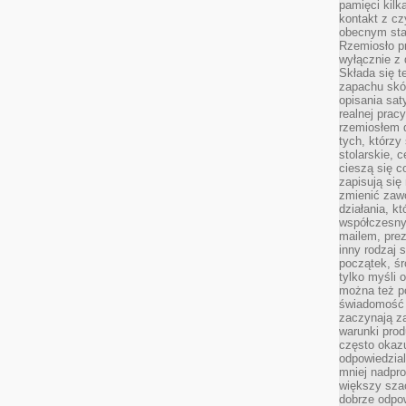
pamięci kilk
kontakt z cz
obecnym staj
Rzemiosło pr
wyłącznie z 
Składa się t
zapachu skóry
opisania sat
realnej prac
rzemiosłem d
tych, którzy
stolarskie, c
cieszą się c
zapisują się 
zmienić zawó
działania, k
współczesny
mailem, prez
inny rodzaj 
początek, śr
tylko myśli 
można też p
świadomość 
zaczynają z
warunki prod
często okazu
odpowiedzial
mniej nadpro
większy szac
dobrze odpo