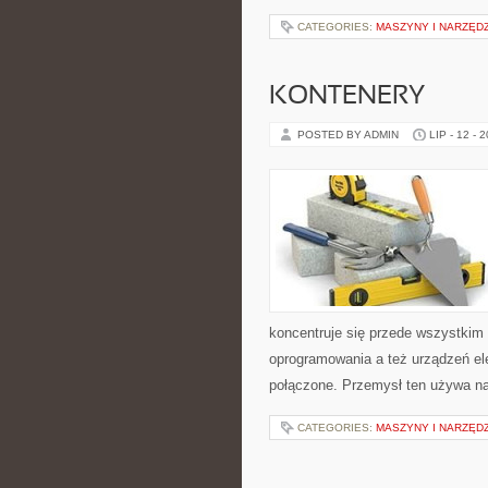
CATEGORIES:
MASZYNY I NARZĘD
KONTENERY
POSTED BY ADMIN
LIP - 12 - 
koncentruje się przede wszystkim
oprogramowania a też urządzeń ele
połączone. Przemysł ten używa na
CATEGORIES:
MASZYNY I NARZĘD