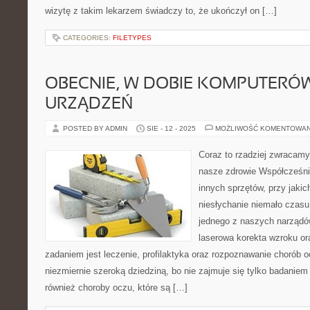
wizytę z takim lekarzem świadczy to, że ukończył on […]
CATEGORIES:
FILETYPES
OBECNIE, W DOBIE KOMPUTERÓW
URZĄDZEŃ
POSTED BY ADMIN
SIE - 12 - 2025
MOŻLIWOŚĆ KOMENTOWA
Coraz to rzadziej zwracam
nasze zdrowie Współcześni
innych sprzętów, przy jaki
niesłychanie niemało czasu
jednego z naszych narządów
laserowa korekta wzroku ora
zadaniem jest leczenie, profilaktyka oraz rozpoznawanie chorób o
niezmiernie szeroką dziedziną, bo nie zajmuje się tylko badanie
również choroby oczu, które są […]