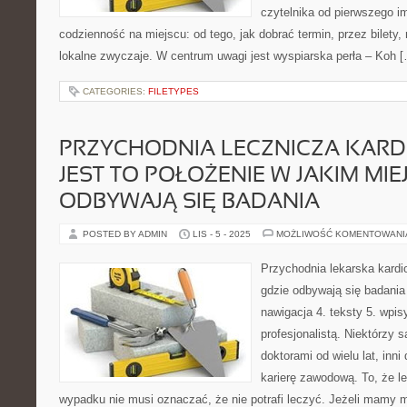
czytelnika od pierwszego i
codzienność na miejscu: od tego, jak dobrać termin, przez bilety, n
lokalne zwyczaje. W centrum uwagi jest wyspiarska perła – Koh 
CATEGORIES:
FILETYPES
PRZYCHODNIA LECZNICZA KARD
JEST TO POŁOŻENIE W JAKIM MIE
ODBYWAJĄ SIĘ BADANIA
POSTED BY ADMIN
LIS - 5 - 2025
MOŻLIWOŚĆ KOMENTOWAN
Przychodnia lekarska kardio
gdzie odbywają się badania
nawigacja 4. teksty 5. wpisy
profesjonalistą. Niektórzy 
doktorami od wielu lat, inn
karierę zawodową. To, że l
wypadku nie musi oznaczać, że nie potrafi leczyć. Jeżeli mamy 