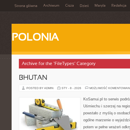
Archiwum
Cisza
Maryla
Redakcja
Strona główna
Dzień
POLONIA
Archive for the ‘FileTypes’ Category
BHUTAN
POSTED BY ADMIN
STY - 8 - 2026
MOŻLIWOŚĆ KOMENTOWAN
KoSamui.pl to serwis podró
Uśmiechu i szerzej na regio
powstało z myślą o osobach
ogólne marzenie o wyjeźdz
potem w pełne wrażeń odkr