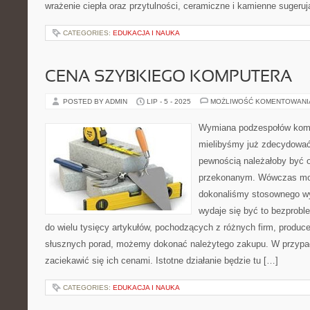
wrażenie ciepła oraz przytulności, ceramiczne i kamienne sugeruj
CATEGORIES:
EDUKACJA I NAUKA
CENA SZYBKIEGO KOMPUTERA
POSTED BY ADMIN
LIP - 5 - 2025
MOŻLIWOŚĆ KOMENTOWAN
Wymiana podzespołów komp
mielibyśmy już zdecydować 
pewnością należałoby być o
przekonanym. Wówczas mo
dokonaliśmy stosownego wy
wydaje się być to bezprob
do wielu tysięcy artykułów, pochodzących z różnych firm, produ
słusznych porad, możemy dokonać należytego zakupu. W przypa
zaciekawić się ich cenami. Istotne działanie będzie tu […]
CATEGORIES:
EDUKACJA I NAUKA