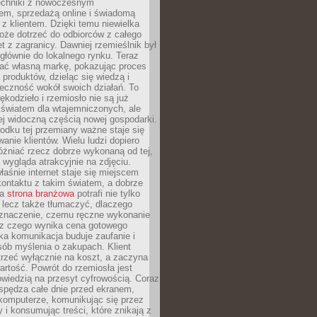
techniki z nowoczesnym
em, sprzedażą online i świadomą
z klientem. Dzięki temu niewielka
oże dotrzeć do odbiorców z całego
et z zagranicy. Dawniej rzemieślnik był
głównie do lokalnego rynku. Teraz
ć własną markę, pokazując proces
produktów, dzieląc się wiedzą i
eczność wokół swoich działań. To
ękodzieło i rzemiosło nie są już
światem dla wtajemniczonych, ale
ej widoczną częścią nowej gospodarki.
dku tej przemiany ważne staje się
anie klientów. Wielu ludzi dopiero
óżniać rzecz dobrze wykonaną od tej,
e wygląda atrakcyjnie na zdjęciu.
aśnie internet staje się miejscem
ontaktu z takim światem, a dobrze
na
strona branżowa
potrafi nie tylko
 lecz także tłumaczyć, dlaczego
 znaczenie, czemu ręczne wykonanie
i z czego wynika cena gotowego
ka komunikacja buduje zaufanie i
ób myślenia o zakupach. Klient
trzeć wyłącznie na koszt, a zaczyna
artość. Powrót do rzemiosła jest
wiedzią na przesyt cyfrowością. Coraz
spędza całe dnie przed ekranem,
komputerze, komunikując się przez
 i konsumując treści, które znikają z