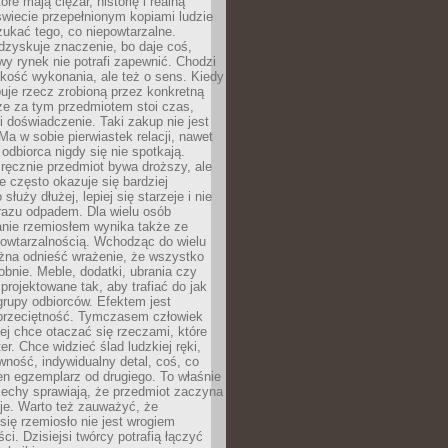
óre mają ciężar, historię i realną
wiecie przepełnionym kopiami ludzie
ukać tego, co niepowtarzalne.
dzyskuje znaczenie, bo daje coś,
y rynek nie potrafi zapewnić. Chodzi
jakość wykonania, ale też o sens. Kiedy
uje rzecz zrobioną przez konkretną
że za tym przedmiotem stoi czas,
i doświadczenie. Taki zakup nie jest
a w sobie pierwiastek relacji, nawet
i odbiorca nigdy się nie spotkają.
ręcznie przedmiot bywa droższy, ale
e często okazuje się bardziej
 służy dłużej, lepiej się starzeje i nie
 razu odpadem. Dla wielu osób
anie rzemiosłem wynika także ze
owtarzalnością. Wchodząc do wielu
żna odnieść wrażenie, że wszystko
bnie. Meble, dodatki, ubrania czy
projektowane tak, aby trafiać do jak
grupy odbiorców. Efektem jest
przeciętność. Tymczasem człowiek
ej chce otaczać się rzeczami, które
er. Chce widzieć ślad ludzkiej ręki,
wność, indywidualny detal, coś, co
en egzemplarz od drugiego. To właśnie
cechy sprawiają, że przedmiot zaczyna
je. Warto też zauważyć, że
się rzemiosło nie jest wrogiem
i. Dzisiejsi twórcy potrafią łączyć