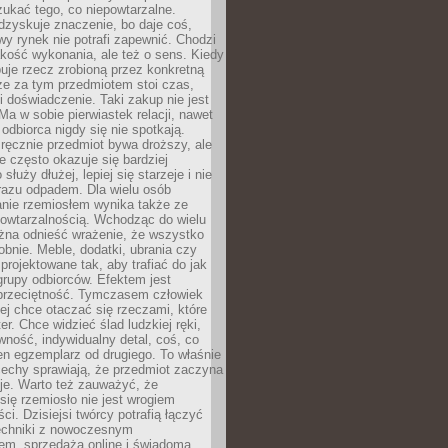
ukać tego, co niepowtarzalne.
dzyskuje znaczenie, bo daje coś,
y rynek nie potrafi zapewnić. Chodzi
jakość wykonania, ale też o sens. Kiedy
uje rzecz zrobioną przez konkretną
że za tym przedmiotem stoi czas,
i doświadczenie. Taki zakup nie jest
a w sobie pierwiastek relacji, nawet
i odbiorca nigdy się nie spotkają.
ręcznie przedmiot bywa droższy, ale
e często okazuje się bardziej
 służy dłużej, lepiej się starzeje i nie
 razu odpadem. Dla wielu osób
anie rzemiosłem wynika także ze
owtarzalnością. Wchodząc do wielu
żna odnieść wrażenie, że wszystko
bnie. Meble, dodatki, ubrania czy
projektowane tak, aby trafiać do jak
grupy odbiorców. Efektem jest
przeciętność. Tymczasem człowiek
ej chce otaczać się rzeczami, które
er. Chce widzieć ślad ludzkiej ręki,
wność, indywidualny detal, coś, co
en egzemplarz od drugiego. To właśnie
cechy sprawiają, że przedmiot zaczyna
je. Warto też zauważyć, że
się rzemiosło nie jest wrogiem
i. Dzisiejsi twórcy potrafią łączyć
techniki z nowoczesnym
em, sprzedażą online i świadomą