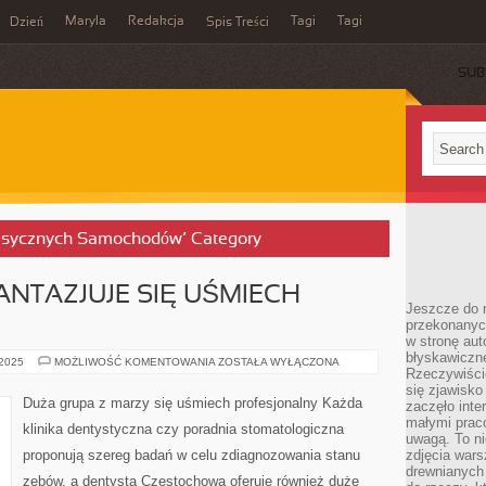
Maryla
Redakcja
Tagi
Tagi
Dzień
Spis Treści
SUB
Klasycznych Samochodów’ Category
ANTAZJUJE SIĘ UŚMIECH
Jeszcze do n
przekonanych
w stronę aut
błyskawiczn
DUŻA
 2025
MOŻLIWOŚĆ KOMENTOWANIA
ZOSTAŁA WYŁĄCZONA
Rzeczywiście
GRUPA
Z
się zjawisko
FANTAZJUJE
Duża grupa z marzy się uśmiech profesjonalny Każda
zaczęło inte
SIĘ
UŚMIECH
małymi prac
klinika dentystyczna czy poradnia stomatologiczna
ZNAKOMITY
uwagą. To ni
proponują szereg badań w celu zdiagnozowania stanu
zdjęcia wars
drewnianych 
zębów, a dentysta Częstochowa oferuje również duże