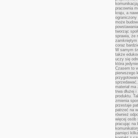
komunikacją 
pracownia m
kraju, a naw
ograniczony 
może budowa
powstawania 
tworząc społ
sprawia, że r
zamkniętym 
coraz bardzi
W samym śro
także edukow
uczy się odr
która jedyni
Czasem to wł
pierwszego k
przygotowa
sprzedawać,
materiał ma
trwa dłużej 
produktu. Ta
zmienia spos
przestaje pa
patrzeć na w
również odpo
więcej osób 
pracując na 
komunikatory
pamięci kilk
kontakt z cz