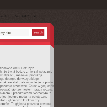
SCRIBE
FACEBOOK
TWITTER
iedawna wielu ludzi było
, że świat będzie zmierzał wyłącznie
omatyzacji, masowej produkcji i
ego dostępu do wszystkiego.
 tak się stało, ale równolegle pojawiło
 pozornie przeciwne. Coraz więcej osób
resować się rzemiosłem, pracą ręczną,
owniami i przedmiotami tworzonymi z
e jest jedynie moda na estetyczne
ztatu, glinianych kubków czy
stołów. To głębsza potrzeba powrotu