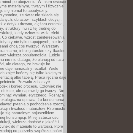
a minut po obejrzeniu. W takim świecie
ymś materialnym, trwałym i fizycznie
e się niemal terapeutyczny.
zypomina, że świat nie składa się
danych, obrazów i szybkich decyzji.
eż z dotyku drewna, ciężaru ceramiki,
, struktury lnu i z tej trudnej do
ysfakcji, kiedy człowiek widzi efekt
y. Co ciekawe, wzrost zainteresowania
otyczy nie tylko kupujących, ale też
 sami chcą coś tworzyć. Warsztaty
eramiczne, introligatorskie czy tkackie
oraz większą popularnością. Ludzie
na nie nie dlatego, że planują od razu
d, ale dlatego, że brakuje im
tóre daje namacalny rezultat. Wiele
ch zajęć kończy się tylko kolejnym
entacją albo tabelą. Praca ręczna daje
spełnienia. Pozwala zobaczyć
odek i koniec procesu. Człowiek nie
o efekcie, ale naprawdę go tworzy. Nie
ominąć wymiaru etycznego. Rosnąca
ekologiczna sprawia, że konsumenci
adawać pytania o pochodzenie rzeczy,
ukcji i trwałość materiałów. Rzemiosło
je się naturalnym sojusznikiem
nej konsumpcji. Mniej sztuczności,
dukcji, większa dbałość o jakość i
unek do materiału to wartości, które
wiadają na potrzeby współczesności.