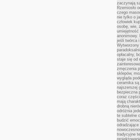
zaczynają sz
Rzemiosło o
czego masow
nie tylko o 
człowiek kup
osobę, wie, 
umiejętność 
anonimowy. M
jeśli twórca 
Wytworzony 
paradoksalni
opłacalny, bo
staje się od
zainteresow
zmęczenia p
sklepów, mo
wygląda podo
ceramika są 
najszerszej 
bezpieczna 
coraz części
mają charakt
drobną nieró
odróżnia jed
te subtelne 
budzić emoc
odradzające 
nowoczesnośc
tradycyjne 
projektowani