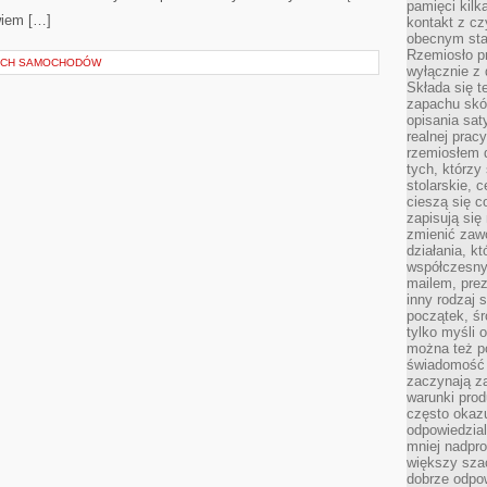
pamięci kilk
wiem […]
kontakt z cz
obecnym staj
Rzemiosło pr
YCH SAMOCHODÓW
wyłącznie z 
Składa się t
zapachu skóry
opisania sat
realnej prac
rzemiosłem d
tych, którzy
stolarskie, c
cieszą się c
zapisują się 
zmienić zawó
działania, k
współczesny
mailem, prez
inny rodzaj 
początek, śr
tylko myśli 
można też p
świadomość 
zaczynają z
warunki prod
często okazu
odpowiedzial
mniej nadpro
większy szac
dobrze odpo