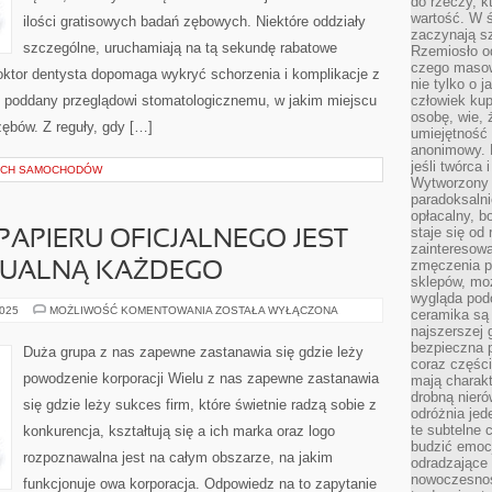
do rzeczy, kt
wartość. W ś
ilości gratisowych badań zębowych. Niektóre oddziały
zaczynają sz
szczególne, uruchamiają na tą sekundę rabatowe
Rzemiosło o
czego masow
oktor dentysta dopomaga wykryć schorzenia i komplikacje z
nie tylko o 
e poddany przeglądowi stomatologicznemu, w jakim miejscu
człowiek kup
osobę, wie, 
ębów. Z reguły, gdy […]
umiejętność 
anonimowy. M
jeśli twórca 
YCH SAMOCHODÓW
Wytworzony 
paradoksalni
opłacalny, bo
staje się od
APIERU OFICJALNEGO JEST
zainteresow
zmęczenia p
DUALNĄ KAŻDEGO
sklepów, mo
wygląda podo
ZASTOSOWANIE
2025
MOŻLIWOŚĆ KOMENTOWANIA
ZOSTAŁA WYŁĄCZONA
ceramika są 
PAPIERU
najszerszej 
OFICJALNEGO
JEST
bezpieczna 
Duża grupa z nas zapewne zastanawia się gdzie leży
RZECZĄ
coraz części
INDYWIDUALNĄ
powodzenie korporacji Wielu z nas zapewne zastanawia
mają charakt
KAŻDEGO
drobną nieró
się gdzie leży sukces firm, które świetnie radzą sobie z
odróżnia jed
te subtelne 
konkurencja, kształtują się a ich marka oraz logo
budzić emoc
rozpoznawalna jest na całym obszarze, na jakim
odradzające 
nowoczesnośc
funkcjonuje owa korporacja. Odpowiedz na to zapytanie