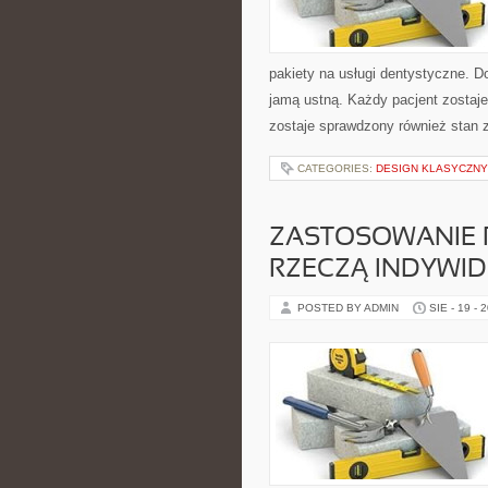
pakiety na usługi dentystyczne. D
jamą ustną. Każdy pacjent zostaj
zostaje sprawdzony również stan z
CATEGORIES:
DESIGN KLASYCZN
ZASTOSOWANIE P
RZECZĄ INDYWI
POSTED BY ADMIN
SIE - 19 - 