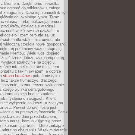
z klientem. Dzięki temu niewielka
oże dotrzeć do odbiorców z całego
et z zagranicy. Dawniej rzemieślnik był
głównie do lokalnego rynku. Teraz
ć własną markę, pokazując proces
produktów, dzieląc się wiedzą i
eczność wokół swoich działań. To
ękodzieło i rzemiosło nie są już
światem dla wtajemniczonych, ale
ej widoczną częścią nowej gospodarki.
dku tej przemiany ważne staje się
anie klientów. Wielu ludzi dopiero
óżniać rzecz dobrze wykonaną od tej,
e wygląda atrakcyjnie na zdjęciu.
aśnie internet staje się miejscem
ontaktu z takim światem, a dobrze
na
strona branżowa
potrafi nie tylko
 lecz także tłumaczyć, dlaczego
 znaczenie, czemu ręczne wykonanie
i z czego wynika cena gotowego
ka komunikacja buduje zaufanie i
ób myślenia o zakupach. Klient
trzeć wyłącznie na koszt, a zaczyna
artość. Powrót do rzemiosła jest
wiedzią na przesyt cyfrowością. Coraz
spędza całe dnie przed ekranem,
komputerze, komunikując się przez
 i konsumując treści, które znikają z
a minut po obejrzeniu. W takim świecie
ymś materialnym, trwałym i fizycznie