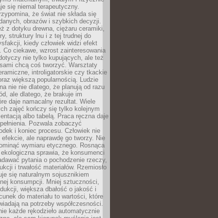
e się niemal terapeutyczny.
zypomina, że świat nie składa się
danych, obrazów i szybkich decyzji.
eż z dotyku drewna, ciężaru ceramiki,
, struktury lnu i z tej trudnej do
ysfakcji, kiedy człowiek widzi efekt
y. Co ciekawe, wzrost zainteresowania
otyczy nie tylko kupujących, ale też
 sami chcą coś tworzyć. Warsztaty
eramiczne, introligatorskie czy tkackie
oraz większą popularnością. Ludzie
na nie nie dlatego, że planują od razu
d, ale dlatego, że brakuje im
tóre daje namacalny rezultat. Wiele
ch zajęć kończy się tylko kolejnym
entacją albo tabelą. Praca ręczna daje
spełnienia. Pozwala zobaczyć
odek i koniec procesu. Człowiek nie
o efekcie, ale naprawdę go tworzy. Nie
ominąć wymiaru etycznego. Rosnąca
ekologiczna sprawia, że konsumenci
adawać pytania o pochodzenie rzeczy,
ukcji i trwałość materiałów. Rzemiosło
je się naturalnym sojusznikiem
nej konsumpcji. Mniej sztuczności,
dukcji, większa dbałość o jakość i
unek do materiału to wartości, które
wiadają na potrzeby współczesności.
nie każde rękodzieło automatycznie