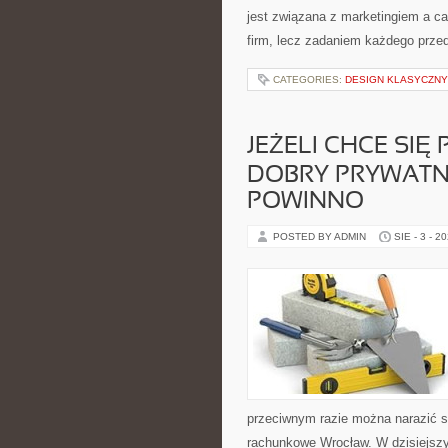
jest związana z marketingiem a cał
firm, lecz zadaniem każdego prze
CATEGORIES:
DESIGN KLASYCZN
JEŻELI CHCE SI
DOBRY PRYWATN
POWINNO
POSTED BY ADMIN
SIE - 3 - 2
przeciwnym razie można narazić si
rachunkowe Wrocław. W dzisiejsz