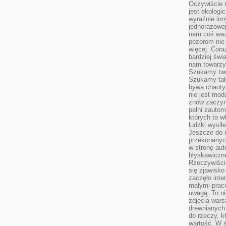
Oczywiście 
jest ekologi
wyraźnie in
jednorazowej
nam coś wa
pozorom nie 
więcej. Cora
bardziej św
nam towarzys
Szukamy twó
Szukamy tak
bywa chaoty
nie jest mod
znów zaczyna
pełni zauto
których to w
ludzki wysił
Jeszcze do n
przekonanych
w stronę aut
błyskawiczn
Rzeczywiście
się zjawisko
zaczęło inte
małymi prac
uwagą. To ni
zdjęcia wars
drewnianych 
do rzeczy, kt
wartość. W ś