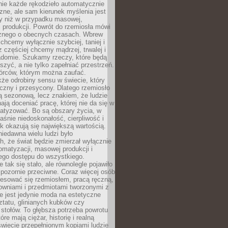
nie każde rękodzieło automatycznie
czne, ale sam kierunek myślenia jest
ny niż w przypadku masowej,
 produkcji. Powrót do rzemiosła mówi
żnego o obecnych czasach. Wbrew
chcemy wyłącznie szybciej, taniej i
z częściej chcemy mądrzej, trwalej i
iadomie. Szukamy rzeczy, które będą
zyć, a nie tylko zapełniać przestrzeń.
rców, którym można zaufać.
że odrobiny sensu w świecie, który
czny i przesycony. Dlatego rzemiosło
ą sezonową, lecz znakiem, że ludzie
ją doceniać pracę, której nie da się w
matyzować. Bo są obszary życia, w
łaśnie niedoskonałość, cierpliwość i
ek okazują się największą wartością.
iedawna wielu ludzi było
, że świat będzie zmierzał wyłącznie
omatyzacji, masowej produkcji i
ego dostępu do wszystkiego.
 tak się stało, ale równolegle pojawiło
 pozornie przeciwne. Coraz więcej osób
resować się rzemiosłem, pracą ręczną,
owniami i przedmiotami tworzonymi z
e jest jedynie moda na estetyczne
ztatu, glinianych kubków czy
stołów. To głębsza potrzeba powrotu
óre mają ciężar, historię i realną
wiecie przepełnionym kopiami ludzie