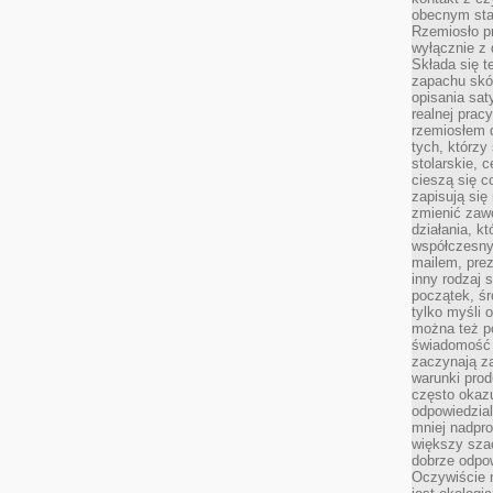
obecnym staj
Rzemiosło pr
wyłącznie z 
Składa się t
zapachu skóry
opisania sat
realnej prac
rzemiosłem d
tych, którzy
stolarskie, c
cieszą się c
zapisują się 
zmienić zawó
działania, k
współczesny
mailem, prez
inny rodzaj 
początek, śr
tylko myśli 
można też p
świadomość 
zaczynają z
warunki prod
często okazu
odpowiedzial
mniej nadpro
większy szac
dobrze odpo
Oczywiście 