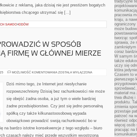
tradycyjne 
kowicie z reklamą, jaka dzisiaj nie jest prestiżem bogatych
projektowani
komunikacją 
dsiębiorstwa chcącego utrzymać się […]
pracownia m
kraju, a naw
ograniczony 
YCH SAMOCHODÓW
może budowa
powstawania 
tworząc społ
sprawia, że r
Ę PROWADZIĆ W SPOSÓB
zamkniętym 
coraz bardzi
Ą FIRMĘ W GŁÓWNEJ MIERZE
W samym śro
także edukow
uczy się odr
która jedyni
JEŻELI
025
MOŻLIWOŚĆ KOMENTOWANIA
ZOSTAŁA WYŁĄCZONA
Czasem to wł
CHCE
pierwszego k
SIĘ
PROWADZIĆ
przygotowa
Dziś mimo tego, że Internet jest niesłychanie
W
sprzedawać,
SPOSÓB
rozpowszechniony Dzisiaj bez rachunkowości nie może
DOBRY
materiał ma
PRYWATNĄ
trwa dłużej 
się obejść żadna osoba, a już tym o wiele bardziej
FIRMĘ
produktu. Ta
W
żadne przedsiębiorstwo. Czy jest się jedno personalną
GŁÓWNEJ
zmienia spos
MIERZE
przestaje pa
POWINNO
spółką czy także kilkunastoosobową wypada
patrzeć na w
również odpo
obowiązkowo prowadzić swoją rachunkowość bo w
więcej osób 
ę na bardzo istotne konsekwencje z tego względu – biuro
pracując na 
komunikatory
ych czasach należy mieć przede wszystkim wyostrzoną