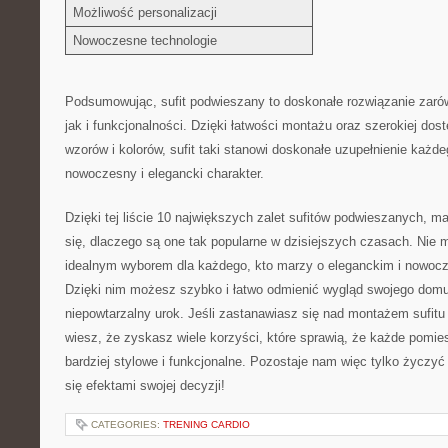
Możliwość personalizacji
Nowoczesne technologie
Podsumowując, sufit⁣ podwieszany to ⁣doskonałe⁣ rozwiązanie zaró
jak i funkcjonalności. Dzięki łatwości montażu oraz ⁢szerokiej do
⁢wzorów i kolorów, sufit⁤ taki stanowi ⁤doskonałe​ uzupełnienie każd
nowoczesny i elegancki ⁤charakter.
Dzięki tej‌ liście 10 największych zalet sufitów podwieszanych, m
się, dlaczego są one tak popularne w ⁣dzisiejszych ⁤czasach. Nie ‍
idealnym wyborem dla każdego, ‍kto ‌marzy o ⁣eleganckim i nowoc
Dzięki nim możesz szybko i łatwo odmienić ​wygląd swojego​ domu 
niepowtarzalny urok.⁤ Jeśli⁤ zastanawiasz się nad montażem sufitu
‌wiesz, że zyskasz wiele‌ korzyści, które ​sprawią, że każde⁤ pomi
bardziej stylowe i funkcjonalne. Pozostaje nam więc tylko⁤ życzyć 
się efektami ⁤swojej decyzji!
CATEGORIES:
TRENING CARDIO