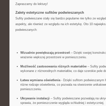
Zapraszamy do lektury!
Zalety estetyczne sufitów podwieszanych
Sufity podwieszane stały się bardzo‍ popularne nie​ tylko ze wzglę
aspekty, ale ⁣również ze‌ względu‍ na ​ich ‍estetykę. Oto⁤ 10 najwięk
podwieszanych:
Wizualnie powiększają przestrzeń
– ‌Dzięki swojej konstrukc
wrażenie większej przestrzeni ⁣w pomieszczeniu.
Możliwość zastosowania⁢ różnych ‍materiałów
– Sufity ‌podw
wykonane ‌z różnorodnych ⁣materiałów,‍ co daje szerokie pole ‍d
Łatwa wymiana oświetlenia
-‍ Dzięki sufitom podwieszanym
różne rodzaje⁤ oświetlenia,⁤ co ‍pozwala na stworzenie unikato
pomieszczeniu.
Ukrywanie instalacji
– ⁣Sufity ⁣podwieszane pozwalają na ukryci
sprawia, że pomieszczenie wygląda schludniej i estetyczniej.