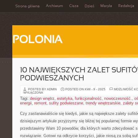
Archiwum
Cisza
Maryla
Redakcja
Strona główna
Dzień
POLONIA
10 NAJWIĘKSZYCH ZALET SUFIT
PODWIESZANYCH
POSTED BY ADMIN
POSTED ON KWI - 9 - 2025
MOŻLIWOŚĆ K
WYŁĄCZONA
Tagi:
design wnętrz
,
estetyka
,
funkcjonalność
,
nowoczesność.
,
oś
energii
,
remont
,
sufity podwieszane
,
trendy wnętrzarskie
,
zalety s
Czy zastanawialiście się⁤ kiedyś, jakie⁤ są największe zalety suf
dzisiejszym artykule⁣ przyjrzymy się bliżej​ tej ⁣popularnej ‍formie 
przedstawimy Wam 10 powodów, dla których ‌warto ‌zdecydować się
rozwiązanie. Gotowi​ na odkrycie korzyści, ⁣jakie‌ niosą za sobą s