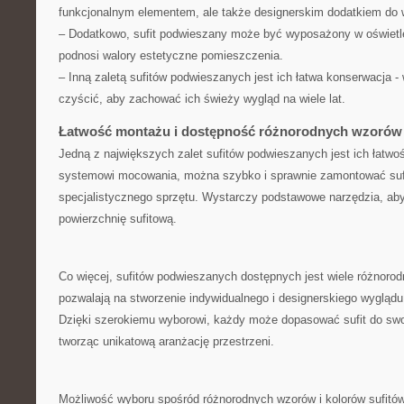
funkcjonalnym elementem, ale⁢ także designerskim dodatkiem ⁣do ⁤
– Dodatkowo, sufit ⁣podwieszany może​ być wyposażony w oświetl
podnosi walory ⁤estetyczne pomieszczenia.
– Inną zaletą sufitów podwieszanych jest‌ ich łatwa konserwacja -‍ 
czyścić, aby ‌zachować ⁤ich‌ świeży wygląd na wiele‌ lat.
Łatwość montażu i dostępność różnorodnych wzorów 
Jedną z największych ⁢zalet sufitów podwieszanych jest ich​ łatw
systemowi‍ mocowania, można​ szybko⁤ i sprawnie⁤ zamontować suf
specjalistycznego sprzętu. ‍Wystarczy podstawowe narzędzia, ab
powierzchnię sufitową.
Co więcej, sufitów podwieszanych dostępnych jest ‍wiele różnorod
⁤pozwalają na⁢ stworzenie indywidualnego i designerskiego ⁤wyglądu
Dzięki szerokiemu wyborowi, każdy​ może dopasować‌ sufit do swoi
tworząc unikatową aranżację⁢ przestrzeni.
Możliwość⁤ wyboru spośród różnorodnych‌ wzorów i kolorów ‍sufit