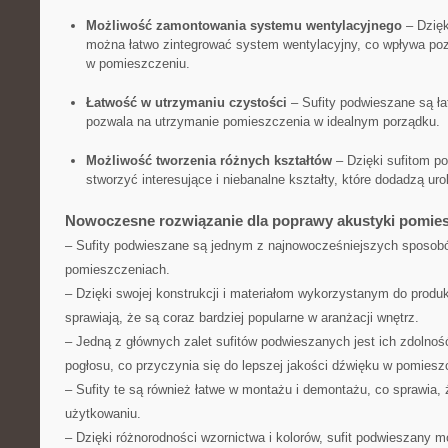
Możliwość zamontowania systemu wentylacyjnego
– Dzięk
można⁤ łatwo zintegrować⁢ system wentylacyjny, co wpływa pozy
w pomieszczeniu.
Łatwość w utrzymaniu czystości
– Sufity podwieszane są ⁣ła
pozwala⁤ na ⁤utrzymanie ​pomieszczenia⁤ w idealnym porządku.
Możliwość tworzenia różnych⁣ kształtów
– Dzięki sufitom p
stworzyć interesujące‍ i ⁤niebanalne kształty, ‍które‍ dodadzą u
Nowoczesne rozwiązanie dla poprawy akustyki pomie
– Sufity podwieszane⁢ są jednym z najnowocześniejszych sposob
pomieszczeniach.
– Dzięki swojej‍ konstrukcji ‍i ⁢materiałom wykorzystanym​ do produkcj
sprawiają, że⁣ są coraz bardziej ​popularne w⁢ aranżacji wnętrz.
– Jedną z głównych zalet sufitów podwieszanych jest ich zdolność
pogłosu, co ⁣przyczynia ​się ‌do lepszej⁢ jakości dźwięku⁣ w pomiesz
– ⁣Sufity​ te są również łatwe w montażu⁤ i ‍demontażu, co sprawia
użytkowaniu.
– ‍Dzięki⁣ różnorodności wzornictwa i⁢ kolorów, sufit podwieszany m