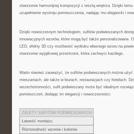
stworzenie harmonijnej ‍kompozycji z resztą wnętrza. Dzięki temu 
uzupełnienie wystroju pomieszczenia, nadając mu elegancki⁣ i no
Dzięki ​nowoczesnym technologiom, sufitów podwieszanych dostęp
⁤innowacyjnych ​wzorów, które mogą być także personalizowane. Opc
LED, efekty‌ 3D czy ⁢możliwość wydruku własnego wzoru na powierz
‌stworzenie ‌wyjątkowej przestrzeni,⁣ która zachwyci każdego.
Warto​ również​ zauważyć, że sufitów podwieszanych ‌można ‍użyć 
mieszaniach, ⁢ale także w biurach, restauracjach czy hotelach. Dzi
wszechstronności, sufit podwieszany może być ‌idealnym rozwią
pomieszczeń, dodając im elegancji i nowoczesności.
ZALETY SUFITÓW PODWIESZANYCH
Łatwość montażu
Różnorodność wzorów i ‍kolorów