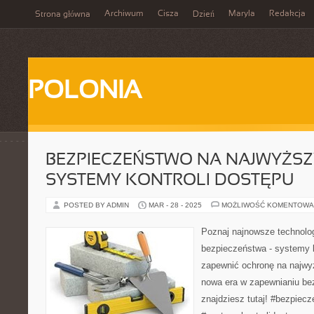
Archiwum
Cisza
Maryla
Redakcja
Strona główna
Dzień
POLONIA
BEZPIECZEŃSTWO NA NAJWYŻSZ
SYSTEMY KONTROLI DOSTĘPU
POSTED BY ADMIN
MAR - 28 - 2025
MOŻLIWOŚĆ KOMENTOWA
Poznaj najnowsze technolog
bezpieczeństwa - systemy k
zapewnić ochronę na najwy
nowa era w zapewnianiu b
znajdziesz tutaj! #bezpiec