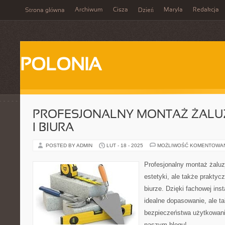
Archiwum
Cisza
Maryla
Redakcja
Strona główna
Dzień
POLONIA
PROFESJONALNY MONTAŻ ŻALUZ
I BIURA
POSTED BY ADMIN
LUT - 18 - 2025
MOŻLIWOŚĆ KOMENTOWA
Profesjonalny montaż żaluzj
estetyki, ale także prakty
biurze. Dzięki fachowej inst
idealne dopasowanie, ale ta
bezpieczeństwa użytkowani
naszym blogu!