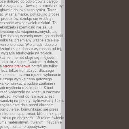
oże dotrzeć do odbiorców z całego
et z zagranicy. Dawniej rzemieślnik był
głównie do lokalnego rynku. Teraz
ć własną markę, pokazując proces
produktów, dzieląc się wiedzą i
eczność wokół swoich działań. To
ękodzieło i rzemiosło nie są już
światem dla wtajemniczonych, ale
ej widoczną częścią nowej gospodarki.
dku tej przemiany ważne staje się
anie klientów. Wielu ludzi dopiero
óżniać rzecz dobrze wykonaną od tej,
e wygląda atrakcyjnie na zdjęciu.
aśnie internet staje się miejscem
ontaktu z takim światem, a dobrze
na
strona branżowa
potrafi nie tylko
 lecz także tłumaczyć, dlaczego
 znaczenie, czemu ręczne wykonanie
i z czego wynika cena gotowego
ka komunikacja buduje zaufanie i
ób myślenia o zakupach. Klient
trzeć wyłącznie na koszt, a zaczyna
artość. Powrót do rzemiosła jest
wiedzią na przesyt cyfrowością. Coraz
spędza całe dnie przed ekranem,
komputerze, komunikując się przez
 i konsumując treści, które znikają z
a minut po obejrzeniu. W takim świecie
ymś materialnym, trwałym i fizycznie
e się niemal terapeutyczny.