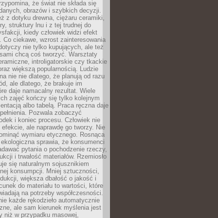
zypomina, że świat nie składa się
danych, obrazów i szybkich decyzji.
eż z dotyku drewna, ciężaru ceramiki,
, struktury lnu i z tej trudnej do
ysfakcji, kiedy człowiek widzi efekt
y. Co ciekawe, wzrost zainteresowania
otyczy nie tylko kupujących, ale też
 sami chcą coś tworzyć. Warsztaty
eramiczne, introligatorskie czy tkackie
oraz większą popularnością. Ludzie
na nie nie dlatego, że planują od razu
d, ale dlatego, że brakuje im
tóre daje namacalny rezultat. Wiele
ch zajęć kończy się tylko kolejnym
entacją albo tabelą. Praca ręczna daje
spełnienia. Pozwala zobaczyć
odek i koniec procesu. Człowiek nie
o efekcie, ale naprawdę go tworzy. Nie
ominąć wymiaru etycznego. Rosnąca
ekologiczna sprawia, że konsumenci
adawać pytania o pochodzenie rzeczy,
ukcji i trwałość materiałów. Rzemiosło
je się naturalnym sojusznikiem
nej konsumpcji. Mniej sztuczności,
dukcji, większa dbałość o jakość i
unek do materiału to wartości, które
wiadają na potrzeby współczesności.
nie każde rękodzieło automatycznie
czne, ale sam kierunek myślenia jest
ny niż w przypadku masowej,