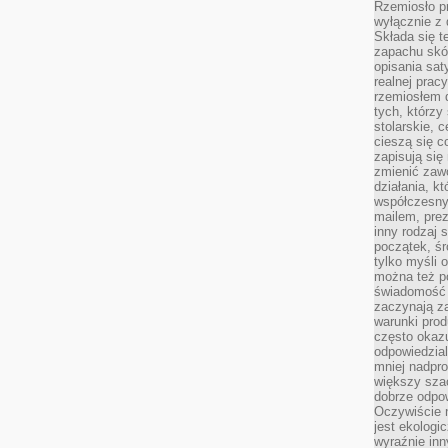
Rzemiosło pr
wyłącznie z 
Składa się t
zapachu skóry
opisania sat
realnej prac
rzemiosłem d
tych, którzy
stolarskie, c
cieszą się c
zapisują się 
zmienić zawó
działania, k
współczesny
mailem, prez
inny rodzaj 
początek, śr
tylko myśli 
można też p
świadomość 
zaczynają z
warunki prod
często okazu
odpowiedzial
mniej nadpro
większy szac
dobrze odpo
Oczywiście 
jest ekologi
wyraźnie in