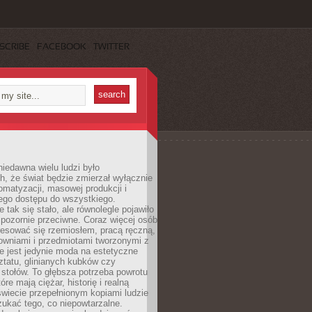
SCRIBE
FACEBOOK
TWITTER
iedawna wielu ludzi było
, że świat będzie zmierzał wyłącznie
omatyzacji, masowej produkcji i
ego dostępu do wszystkiego.
 tak się stało, ale równolegle pojawiło
 pozornie przeciwne. Coraz więcej osób
resować się rzemiosłem, pracą ręczną,
owniami i przedmiotami tworzonymi z
e jest jedynie moda na estetyczne
ztatu, glinianych kubków czy
stołów. To głębsza potrzeba powrotu
óre mają ciężar, historię i realną
wiecie przepełnionym kopiami ludzie
ukać tego, co niepowtarzalne.