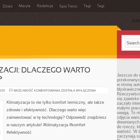
Maryla
Redakcja
Tagi
Tagi
Dzień
Spis Treści
SUB
ZACJI: DLACZEGO WARTO
Jeszcze do n
?
przekonanych
w stronę aut
błyskawiczn
ZALETY
2025
MOŻLIWOŚĆ KOMENTOWANIA
ZOSTAŁA WYŁĄCZONA
Rzeczywiście
KLIMATYZACJI:
DLACZEGO
się zjawisko
WARTO
Klimatyzacja to nie tylko komfort termiczny, ale także
zaczęło inte
ZAINWESTOWAĆ?
małymi prac
zdrowie i efektywność. Dlaczego warto więc
uwagą. To ni
zainwestować w tę technologię? Odpowiedź znajdziesz
zdjęcia wars
drewnianych 
w naszym artykule! #klimatyzacja #komfort
do rzeczy, kt
wartość. W ś
#efektywność
zaczynają sz