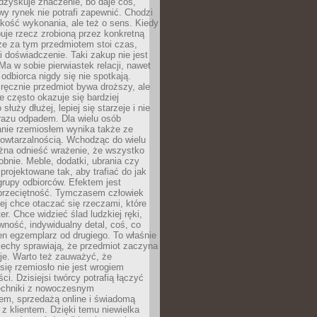
dzyskuje znaczenie, bo daje coś,
y rynek nie potrafi zapewnić. Chodzi
jakość wykonania, ale też o sens. Kiedy
uje rzecz zrobioną przez konkretną
że za tym przedmiotem stoi czas,
i doświadczenie. Taki zakup nie jest
a w sobie pierwiastek relacji, nawet
i odbiorca nigdy się nie spotkają.
ręcznie przedmiot bywa droższy, ale
e często okazuje się bardziej
 służy dłużej, lepiej się starzeje i nie
 razu odpadem. Dla wielu osób
anie rzemiosłem wynika także ze
owtarzalnością. Wchodząc do wielu
żna odnieść wrażenie, że wszystko
bnie. Meble, dodatki, ubrania czy
projektowane tak, aby trafiać do jak
grupy odbiorców. Efektem jest
przeciętność. Tymczasem człowiek
ej chce otaczać się rzeczami, które
er. Chce widzieć ślad ludzkiej ręki,
wność, indywidualny detal, coś, co
en egzemplarz od drugiego. To właśnie
cechy sprawiają, że przedmiot zaczyna
je. Warto też zauważyć, że
się rzemiosło nie jest wrogiem
i. Dzisiejsi twórcy potrafią łączyć
techniki z nowoczesnym
em, sprzedażą online i świadomą
z klientem. Dzięki temu niewielka