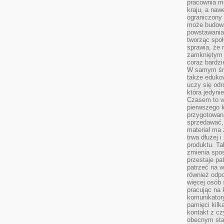
pracownia m
kraju, a naw
ograniczony 
może budowa
powstawania 
tworząc społ
sprawia, że r
zamkniętym 
coraz bardzi
W samym śro
także edukow
uczy się odr
która jedyni
Czasem to wł
pierwszego k
przygotowa
sprzedawać,
materiał ma
trwa dłużej 
produktu. Ta
zmienia spos
przestaje pa
patrzeć na w
również odpo
więcej osób 
pracując na 
komunikatory
pamięci kilk
kontakt z cz
obecnym staj