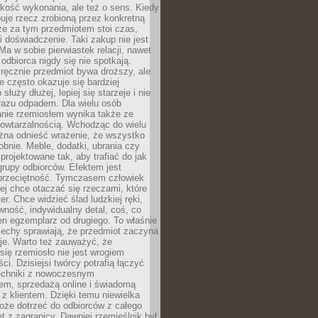
jakość wykonania, ale też o sens. Kiedy
uje rzecz zrobioną przez konkretną
że za tym przedmiotem stoi czas,
i doświadczenie. Taki zakup nie jest
a w sobie pierwiastek relacji, nawet
i odbiorca nigdy się nie spotkają.
ręcznie przedmiot bywa droższy, ale
e często okazuje się bardziej
 służy dłużej, lepiej się starzeje i nie
 razu odpadem. Dla wielu osób
anie rzemiosłem wynika także ze
owtarzalnością. Wchodząc do wielu
żna odnieść wrażenie, że wszystko
bnie. Meble, dodatki, ubrania czy
projektowane tak, aby trafiać do jak
grupy odbiorców. Efektem jest
przeciętność. Tymczasem człowiek
ej chce otaczać się rzeczami, które
er. Chce widzieć ślad ludzkiej ręki,
wność, indywidualny detal, coś, co
en egzemplarz od drugiego. To właśnie
cechy sprawiają, że przedmiot zaczyna
je. Warto też zauważyć, że
się rzemiosło nie jest wrogiem
i. Dzisiejsi twórcy potrafią łączyć
techniki z nowoczesnym
em, sprzedażą online i świadomą
z klientem. Dzięki temu niewielka
oże dotrzeć do odbiorców z całego
et z zagranicy. Dawniej rzemieślnik był