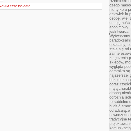
Rzemiosło o
czego masow
YCH MIEJSC DO GRY
nie tylko o 
człowiek kup
osobę, wie, 
umiejętność 
anonimowy. M
jeśli twórca 
Wytworzony 
paradoksalni
opłacalny, bo
staje się od
zainteresow
zmęczenia p
sklepów, mo
wygląda podo
ceramika są 
najszerszej 
bezpieczna 
coraz części
mają charakt
drobną nieró
odróżnia jed
te subtelne 
budzić emoc
odradzające 
nowoczesnośc
tradycyjne 
projektowani
komunikacją 