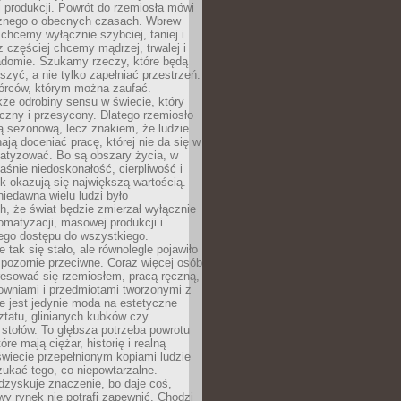
 produkcji. Powrót do rzemiosła mówi
żnego o obecnych czasach. Wbrew
chcemy wyłącznie szybciej, taniej i
z częściej chcemy mądrzej, trwalej i
iadomie. Szukamy rzeczy, które będą
zyć, a nie tylko zapełniać przestrzeń.
rców, którym można zaufać.
że odrobiny sensu w świecie, który
czny i przesycony. Dlatego rzemiosło
ą sezonową, lecz znakiem, że ludzie
ją doceniać pracę, której nie da się w
matyzować. Bo są obszary życia, w
łaśnie niedoskonałość, cierpliwość i
ek okazują się największą wartością.
iedawna wielu ludzi było
, że świat będzie zmierzał wyłącznie
omatyzacji, masowej produkcji i
ego dostępu do wszystkiego.
 tak się stało, ale równolegle pojawiło
 pozornie przeciwne. Coraz więcej osób
resować się rzemiosłem, pracą ręczną,
owniami i przedmiotami tworzonymi z
e jest jedynie moda na estetyczne
ztatu, glinianych kubków czy
stołów. To głębsza potrzeba powrotu
óre mają ciężar, historię i realną
wiecie przepełnionym kopiami ludzie
ukać tego, co niepowtarzalne.
dzyskuje znaczenie, bo daje coś,
y rynek nie potrafi zapewnić. Chodzi