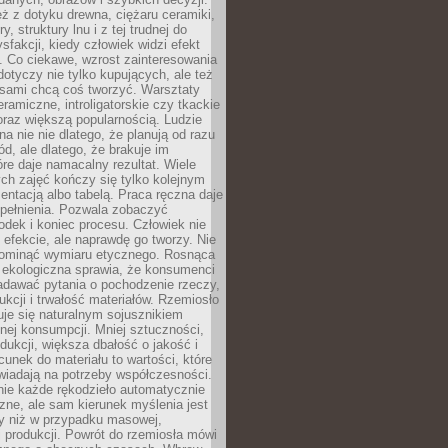
eż z dotyku drewna, ciężaru ceramiki,
, struktury lnu i z tej trudnej do
ysfakcji, kiedy człowiek widzi efekt
y. Co ciekawe, wzrost zainteresowania
otyczy nie tylko kupujących, ale też
 sami chcą coś tworzyć. Warsztaty
eramiczne, introligatorskie czy tkackie
oraz większą popularnością. Ludzie
na nie nie dlatego, że planują od razu
d, ale dlatego, że brakuje im
tóre daje namacalny rezultat. Wiele
ch zajęć kończy się tylko kolejnym
entacją albo tabelą. Praca ręczna daje
spełnienia. Pozwala zobaczyć
odek i koniec procesu. Człowiek nie
o efekcie, ale naprawdę go tworzy. Nie
ominąć wymiaru etycznego. Rosnąca
ekologiczna sprawia, że konsumenci
adawać pytania o pochodzenie rzeczy,
ukcji i trwałość materiałów. Rzemiosło
je się naturalnym sojusznikiem
nej konsumpcji. Mniej sztuczności,
dukcji, większa dbałość o jakość i
unek do materiału to wartości, które
wiadają na potrzeby współczesności.
nie każde rękodzieło automatycznie
czne, ale sam kierunek myślenia jest
ny niż w przypadku masowej,
 produkcji. Powrót do rzemiosła mówi