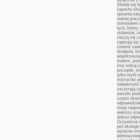
Składa się t
zapachu skóry
opisania sat
realnej prac
rzemiosłem d
tych, którzy
stolarskie, c
cieszą się c
zapisują się 
zmienić zawó
działania, k
współczesny
mailem, prez
inny rodzaj 
początek, śr
tylko myśli 
można też p
świadomość 
zaczynają z
warunki prod
często okazu
odpowiedzial
mniej nadpro
większy szac
dobrze odpo
Oczywiście 
jest ekologi
wyraźnie in
jednorazowej