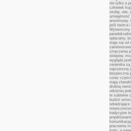
nie tylko o 
człowiek kup
osobę, wie, 
umiejętność 
anonimowy. M
jeśli twórca 
Wytworzony 
paradoksalni
opłacalny, bo
staje się od
zainteresow
zmęczenia p
sklepów, mo
wygląda podo
ceramika są 
najszerszej 
bezpieczna 
coraz części
mają charakt
drobną nieró
odróżnia jed
te subtelne 
budzić emoc
odradzające 
nowoczesnośc
tradycyjne 
projektowani
komunikacją 
pracownia m
kraju, a naw