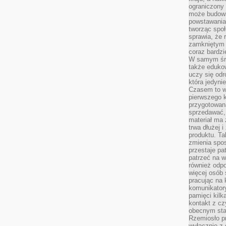
ograniczony 
może budowa
powstawania 
tworząc społ
sprawia, że r
zamkniętym 
coraz bardzi
W samym śro
także edukow
uczy się odr
która jedyni
Czasem to wł
pierwszego k
przygotowa
sprzedawać,
materiał ma
trwa dłużej 
produktu. Ta
zmienia spos
przestaje pa
patrzeć na w
również odpo
więcej osób 
pracując na 
komunikatory
pamięci kilk
kontakt z cz
obecnym staj
Rzemiosło pr
wyłącznie z 