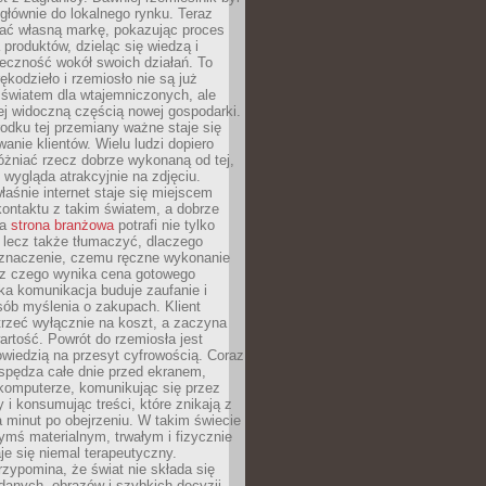
głównie do lokalnego rynku. Teraz
ć własną markę, pokazując proces
produktów, dzieląc się wiedzą i
eczność wokół swoich działań. To
ękodzieło i rzemiosło nie są już
światem dla wtajemniczonych, ale
ej widoczną częścią nowej gospodarki.
dku tej przemiany ważne staje się
anie klientów. Wielu ludzi dopiero
óżniać rzecz dobrze wykonaną od tej,
e wygląda atrakcyjnie na zdjęciu.
aśnie internet staje się miejscem
ontaktu z takim światem, a dobrze
na
strona branżowa
potrafi nie tylko
 lecz także tłumaczyć, dlaczego
 znaczenie, czemu ręczne wykonanie
i z czego wynika cena gotowego
ka komunikacja buduje zaufanie i
ób myślenia o zakupach. Klient
trzeć wyłącznie na koszt, a zaczyna
artość. Powrót do rzemiosła jest
wiedzią na przesyt cyfrowością. Coraz
spędza całe dnie przed ekranem,
komputerze, komunikując się przez
 i konsumując treści, które znikają z
a minut po obejrzeniu. W takim świecie
ymś materialnym, trwałym i fizycznie
e się niemal terapeutyczny.
zypomina, że świat nie składa się
danych, obrazów i szybkich decyzji.