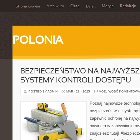
Archiwum
Cisza
Maryla
Redakcja
Strona główna
Dzień
POLONIA
BEZPIECZEŃSTWO NA NAJWYŻSZ
SYSTEMY KONTROLI DOSTĘPU
POSTED BY ADMIN
MAR - 28 - 2025
MOŻLIWOŚĆ KOMENTOWA
Poznaj najnowsze technolog
bezpieczeństwa - systemy k
zapewnić ochronę na najwy
nowa era w zapewnianiu b
znajdziesz tutaj! #bezpiec