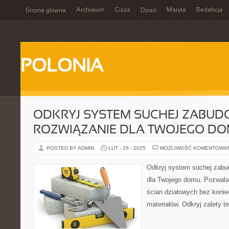
Archiwum
Cisza
Maryla
Redakcja
Strona główna
Dzień
POLONIA
ODKRYJ SYSTEM SUCHEJ ZABUD
ROZWIĄZANIE DLA TWOJEGO D
POSTED BY ADMIN
LUT - 26 - 2025
MOŻLIWOŚĆ KOMENTOWA
Odkryj system suchej zabu
dla Twojego domu. Pozwala 
ścian działowych bez koni
materiałów. Odkryj zalety te