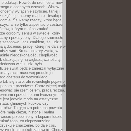
 produkcji. Powrót do rzemiosła mówi
żnego o obecnych czasach. Wbrew
chcemy wyłącznie szybciej, taniej i
z częściej chcemy mądrzej, trwalej i
iadomie. Szukamy rzeczy, które będą
zyć, a nie tylko zapełniać przestrzeń.
rców, którym można zaufać.
że odrobiny sensu w świecie, który
czny i przesycony. Dlatego rzemiosło
ą sezonową, lecz znakiem, że ludzie
ją doceniać pracę, której nie da się w
matyzować. Bo są obszary życia, w
łaśnie niedoskonałość, cierpliwość i
ek okazują się największą wartością.
iedawna wielu ludzi było
, że świat będzie zmierzał wyłącznie
omatyzacji, masowej produkcji i
ego dostępu do wszystkiego.
 tak się stało, ale równolegle pojawiło
 pozornie przeciwne. Coraz więcej osób
resować się rzemiosłem, pracą ręczną,
owniami i przedmiotami tworzonymi z
e jest jedynie moda na estetyczne
ztatu, glinianych kubków czy
stołów. To głębsza potrzeba powrotu
óre mają ciężar, historię i realną
wiecie przepełnionym kopiami ludzie
ukać tego, co niepowtarzalne.
dzyskuje znaczenie, bo daje coś,
y rynek nie potrafi zapewnić. Chodzi