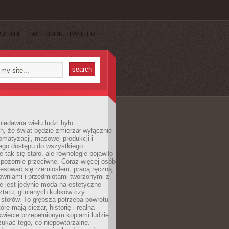
SCRIBE
FACEBOOK
TWITTER
iedawna wielu ludzi było
, że świat będzie zmierzał wyłącznie
omatyzacji, masowej produkcji i
ego dostępu do wszystkiego.
 tak się stało, ale równolegle pojawiło
 pozornie przeciwne. Coraz więcej osób
resować się rzemiosłem, pracą ręczną,
owniami i przedmiotami tworzonymi z
e jest jedynie moda na estetyczne
ztatu, glinianych kubków czy
stołów. To głębsza potrzeba powrotu
óre mają ciężar, historię i realną
wiecie przepełnionym kopiami ludzie
ukać tego, co niepowtarzalne.