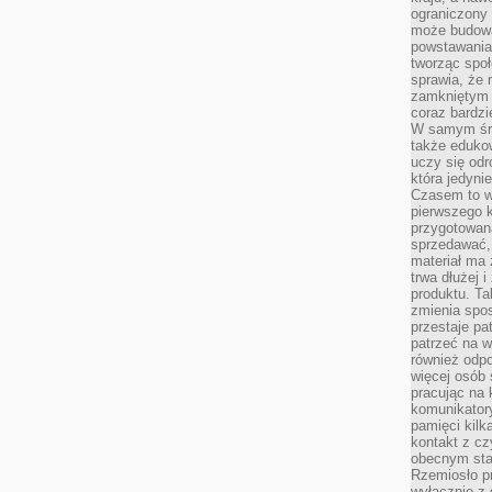
ograniczony 
może budowa
powstawania 
tworząc społ
sprawia, że r
zamkniętym 
coraz bardzi
W samym śro
także edukow
uczy się odr
która jedyni
Czasem to wł
pierwszego k
przygotowa
sprzedawać,
materiał ma
trwa dłużej 
produktu. Ta
zmienia spos
przestaje pa
patrzeć na w
również odpo
więcej osób 
pracując na 
komunikatory
pamięci kilk
kontakt z cz
obecnym staj
Rzemiosło pr
wyłącznie z 