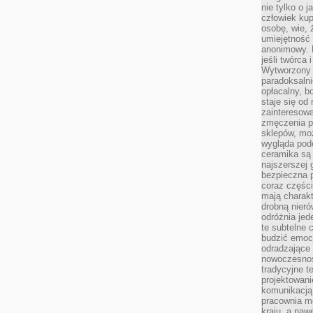
nie tylko o 
człowiek kup
osobę, wie, 
umiejętność 
anonimowy. M
jeśli twórca 
Wytworzony 
paradoksalni
opłacalny, bo
staje się od
zainteresow
zmęczenia p
sklepów, mo
wygląda podo
ceramika są 
najszerszej 
bezpieczna 
coraz części
mają charakt
drobną nieró
odróżnia jed
te subtelne 
budzić emoc
odradzające 
nowoczesnośc
tradycyjne 
projektowani
komunikacją 
pracownia m
kraju, a naw