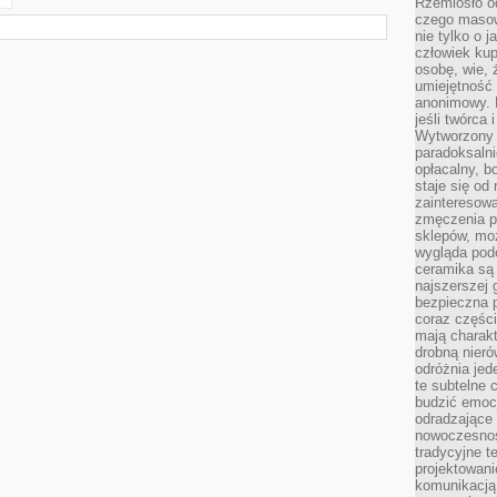
Rzemiosło o
czego masow
nie tylko o 
człowiek kup
osobę, wie, 
umiejętność 
anonimowy. M
jeśli twórca 
Wytworzony 
paradoksalni
opłacalny, bo
staje się od
zainteresow
zmęczenia p
sklepów, mo
wygląda podo
ceramika są 
najszerszej 
bezpieczna 
coraz części
mają charakt
drobną nieró
odróżnia jed
te subtelne 
budzić emoc
odradzające 
nowoczesnośc
tradycyjne 
projektowani
komunikacją 