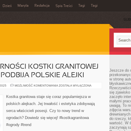
Maryla
Redakcja
Tagi
Tagi
Dzień
Spis Treści
SUB
RNOŚCI KOSTKI GRANITOWEJ
Jeszcze do n
 PODBIJA POLSKIE ALEJKI
przekonanych
w stronę aut
błyskawiczn
ROZWÓJ
 2025
MOŻLIWOŚĆ KOMENTOWANIA
ZOSTAŁA WYŁĄCZONA
Rzeczywiście
POPULARNOŚCI
KOSTKI
się zjawisko
GRANITOWEJ
Kostka granitowa staje się coraz popularniejsza w
zaczęło inte
–
małymi prac
KAMIEŃ,
polskich alejkach. Jej trwałość i estetyka zdobywają
KTÓRY
uwagą. To ni
PODBIJA
zdjęcia wars
serca właścicieli posesji. Czy to nowy trend w
POLSKIE
drewnianych 
ALEJKI
ogrodach? Dowiedz się więcej! #kostkagranitowa
do rzeczy, kt
wartość. W ś
#ogrody #trend
zaczynają sz