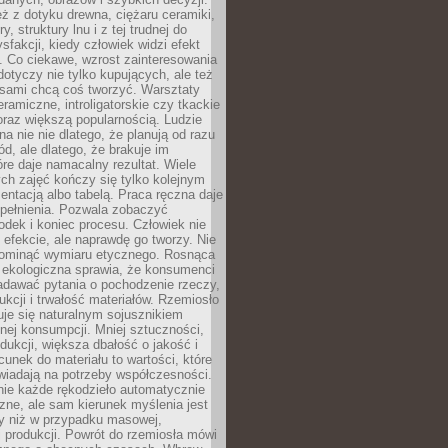
eż z dotyku drewna, ciężaru ceramiki,
, struktury lnu i z tej trudnej do
ysfakcji, kiedy człowiek widzi efekt
y. Co ciekawe, wzrost zainteresowania
otyczy nie tylko kupujących, ale też
 sami chcą coś tworzyć. Warsztaty
eramiczne, introligatorskie czy tkackie
oraz większą popularnością. Ludzie
na nie nie dlatego, że planują od razu
d, ale dlatego, że brakuje im
tóre daje namacalny rezultat. Wiele
ch zajęć kończy się tylko kolejnym
entacją albo tabelą. Praca ręczna daje
spełnienia. Pozwala zobaczyć
odek i koniec procesu. Człowiek nie
o efekcie, ale naprawdę go tworzy. Nie
ominąć wymiaru etycznego. Rosnąca
ekologiczna sprawia, że konsumenci
adawać pytania o pochodzenie rzeczy,
ukcji i trwałość materiałów. Rzemiosło
je się naturalnym sojusznikiem
nej konsumpcji. Mniej sztuczności,
dukcji, większa dbałość o jakość i
unek do materiału to wartości, które
wiadają na potrzeby współczesności.
nie każde rękodzieło automatycznie
czne, ale sam kierunek myślenia jest
ny niż w przypadku masowej,
 produkcji. Powrót do rzemiosła mówi