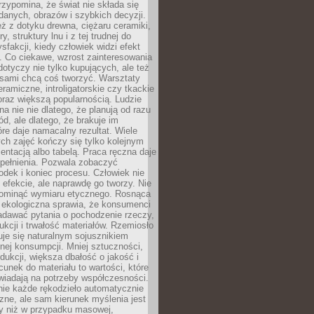
zypomina, że świat nie składa się
danych, obrazów i szybkich decyzji.
eż z dotyku drewna, ciężaru ceramiki,
, struktury lnu i z tej trudnej do
ysfakcji, kiedy człowiek widzi efekt
y. Co ciekawe, wzrost zainteresowania
otyczy nie tylko kupujących, ale też
 sami chcą coś tworzyć. Warsztaty
eramiczne, introligatorskie czy tkackie
oraz większą popularnością. Ludzie
na nie nie dlatego, że planują od razu
d, ale dlatego, że brakuje im
tóre daje namacalny rezultat. Wiele
ch zajęć kończy się tylko kolejnym
entacją albo tabelą. Praca ręczna daje
spełnienia. Pozwala zobaczyć
odek i koniec procesu. Człowiek nie
o efekcie, ale naprawdę go tworzy. Nie
ominąć wymiaru etycznego. Rosnąca
ekologiczna sprawia, że konsumenci
adawać pytania o pochodzenie rzeczy,
ukcji i trwałość materiałów. Rzemiosło
je się naturalnym sojusznikiem
nej konsumpcji. Mniej sztuczności,
dukcji, większa dbałość o jakość i
unek do materiału to wartości, które
wiadają na potrzeby współczesności.
nie każde rękodzieło automatycznie
czne, ale sam kierunek myślenia jest
ny niż w przypadku masowej,