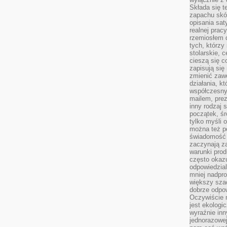
Składa się t
zapachu skóry
opisania sat
realnej prac
rzemiosłem d
tych, którzy
stolarskie, c
cieszą się c
zapisują się 
zmienić zawó
działania, k
współczesny
mailem, prez
inny rodzaj 
początek, śr
tylko myśli 
można też p
świadomość 
zaczynają z
warunki prod
często okazu
odpowiedzial
mniej nadpro
większy szac
dobrze odpo
Oczywiście 
jest ekologi
wyraźnie in
jednorazowej