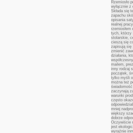
Rzemiosło pr
wyłącznie z 
Składa się t
zapachu skóry
opisania sat
realnej prac
rzemiosłem d
tych, którzy
stolarskie, c
cieszą się c
zapisują się 
zmienić zawó
działania, k
współczesny
mailem, prez
inny rodzaj 
początek, śr
tylko myśli 
można też p
świadomość 
zaczynają z
warunki prod
często okazu
odpowiedzial
mniej nadpro
większy szac
dobrze odpo
Oczywiście 
jest ekologi
wyraźnie in