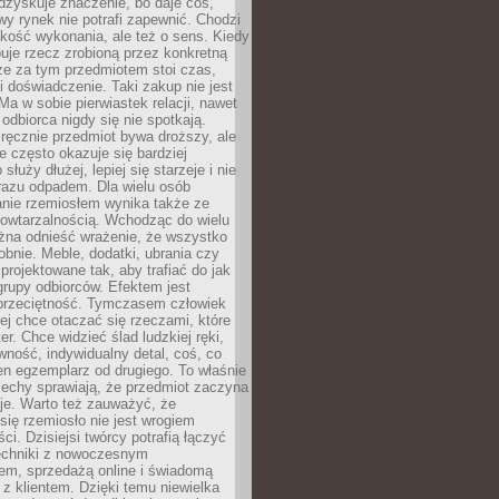
dzyskuje znaczenie, bo daje coś,
y rynek nie potrafi zapewnić. Chodzi
jakość wykonania, ale też o sens. Kiedy
uje rzecz zrobioną przez konkretną
że za tym przedmiotem stoi czas,
i doświadczenie. Taki zakup nie jest
a w sobie pierwiastek relacji, nawet
i odbiorca nigdy się nie spotkają.
ręcznie przedmiot bywa droższy, ale
e często okazuje się bardziej
 służy dłużej, lepiej się starzeje i nie
 razu odpadem. Dla wielu osób
anie rzemiosłem wynika także ze
owtarzalnością. Wchodząc do wielu
żna odnieść wrażenie, że wszystko
bnie. Meble, dodatki, ubrania czy
projektowane tak, aby trafiać do jak
grupy odbiorców. Efektem jest
przeciętność. Tymczasem człowiek
ej chce otaczać się rzeczami, które
er. Chce widzieć ślad ludzkiej ręki,
wność, indywidualny detal, coś, co
en egzemplarz od drugiego. To właśnie
cechy sprawiają, że przedmiot zaczyna
je. Warto też zauważyć, że
się rzemiosło nie jest wrogiem
i. Dzisiejsi twórcy potrafią łączyć
techniki z nowoczesnym
em, sprzedażą online i świadomą
z klientem. Dzięki temu niewielka