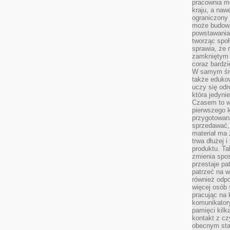
pracownia m
kraju, a naw
ograniczony 
może budowa
powstawania 
tworząc społ
sprawia, że r
zamkniętym 
coraz bardzi
W samym śro
także edukow
uczy się odr
która jedyni
Czasem to wł
pierwszego k
przygotowa
sprzedawać,
materiał ma
trwa dłużej 
produktu. Ta
zmienia spos
przestaje pa
patrzeć na w
również odpo
więcej osób 
pracując na 
komunikatory
pamięci kilk
kontakt z cz
obecnym staj