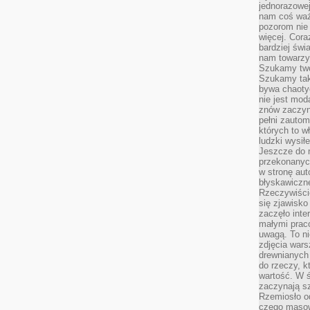
jednorazowej
nam coś wa
pozorom nie 
więcej. Cora
bardziej św
nam towarzys
Szukamy twó
Szukamy tak
bywa chaoty
nie jest mod
znów zaczyna
pełni zauto
których to w
ludzki wysił
Jeszcze do n
przekonanych
w stronę aut
błyskawiczn
Rzeczywiście
się zjawisko
zaczęło inte
małymi prac
uwagą. To ni
zdjęcia wars
drewnianych 
do rzeczy, kt
wartość. W ś
zaczynają sz
Rzemiosło o
czego masow