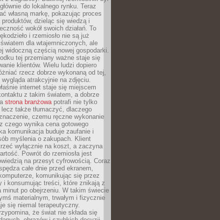
głównie do lokalnego rynku. Teraz
ć własną markę, pokazując proces
produktów, dzieląc się wiedzą i
eczność wokół swoich działań. To
ękodzieło i rzemiosło nie są już
światem dla wtajemniczonych, ale
ej widoczną częścią nowej gospodarki.
dku tej przemiany ważne staje się
anie klientów. Wielu ludzi dopiero
óżniać rzecz dobrze wykonaną od tej,
e wygląda atrakcyjnie na zdjęciu.
aśnie internet staje się miejscem
ontaktu z takim światem, a dobrze
na
strona branżowa
potrafi nie tylko
 lecz także tłumaczyć, dlaczego
 znaczenie, czemu ręczne wykonanie
i z czego wynika cena gotowego
ka komunikacja buduje zaufanie i
ób myślenia o zakupach. Klient
trzeć wyłącznie na koszt, a zaczyna
artość. Powrót do rzemiosła jest
wiedzią na przesyt cyfrowością. Coraz
spędza całe dnie przed ekranem,
komputerze, komunikując się przez
 i konsumując treści, które znikają z
a minut po obejrzeniu. W takim świecie
ymś materialnym, trwałym i fizycznie
e się niemal terapeutyczny.
zypomina, że świat nie składa się
danych, obrazów i szybkich decyzji.