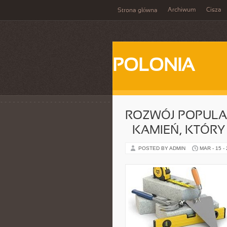
Archiwum
Cisza
Strona główna
POLONIA
ROZWÓJ POPULA
– KAMIEŃ, KTÓRY
POSTED BY ADMIN
MAR - 15 -