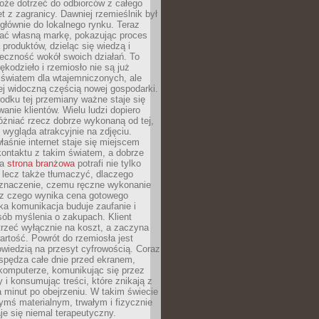
oże dotrzeć do odbiorców z całego
et z zagranicy. Dawniej rzemieślnik był
głównie do lokalnego rynku. Teraz
ć własną markę, pokazując proces
produktów, dzieląc się wiedzą i
eczność wokół swoich działań. To
ękodzieło i rzemiosło nie są już
światem dla wtajemniczonych, ale
ej widoczną częścią nowej gospodarki.
dku tej przemiany ważne staje się
anie klientów. Wielu ludzi dopiero
óżniać rzecz dobrze wykonaną od tej,
e wygląda atrakcyjnie na zdjęciu.
aśnie internet staje się miejscem
ontaktu z takim światem, a dobrze
na
strona branżowa
potrafi nie tylko
 lecz także tłumaczyć, dlaczego
 znaczenie, czemu ręczne wykonanie
i z czego wynika cena gotowego
ka komunikacja buduje zaufanie i
ób myślenia o zakupach. Klient
trzeć wyłącznie na koszt, a zaczyna
artość. Powrót do rzemiosła jest
wiedzią na przesyt cyfrowością. Coraz
spędza całe dnie przed ekranem,
komputerze, komunikując się przez
 i konsumując treści, które znikają z
a minut po obejrzeniu. W takim świecie
ymś materialnym, trwałym i fizycznie
e się niemal terapeutyczny.