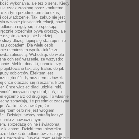
jakość wykonania, ale też o sens. Kiedy
uje rzecz zrobioną przez konkretną
że za tym przedmiotem stoi czas,
i doświadczenie. Taki zakup nie jest
a w sobie pierwiastek relacji, nawet
i odbiorca nigdy się nie spotkają.
ręcznie przedmiot bywa droższy, ale
e często okazuje się bardziej
 służy dłużej, lepiej się starzeje i nie
 razu odpadem. Dla wielu osób
anie rzemiosłem wynika także ze
owtarzalnością. Wchodząc do wielu
żna odnieść wrażenie, że wszystko
bnie. Meble, dodatki, ubrania czy
projektowane tak, aby trafiać do jak
grupy odbiorców. Efektem jest
przeciętność. Tymczasem człowiek
ej chce otaczać się rzeczami, które
er. Chce widzieć ślad ludzkiej ręki,
wność, indywidualny detal, coś, co
en egzemplarz od drugiego. To właśnie
cechy sprawiają, że przedmiot zaczyna
je. Warto też zauważyć, że
się rzemiosło nie jest wrogiem
i. Dzisiejsi twórcy potrafią łączyć
techniki z nowoczesnym
em, sprzedażą online i świadomą
z klientem. Dzięki temu niewielka
oże dotrzeć do odbiorców z całego
et z zagranicy. Dawniej rzemieślnik był