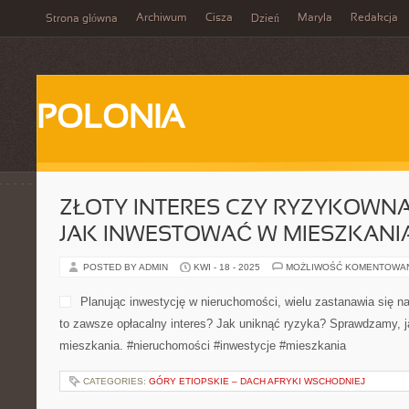
Archiwum
Cisza
Maryla
Redakcja
Strona główna
Dzień
POLONIA
ZŁOTY INTERES CZY RYZYKOWNA
JAK INWESTOWAĆ W MIESZKANI
POSTED BY ADMIN
KWI - 18 - 2025
MOŻLIWOŚĆ KOMENTOWA
Planując inwestycję w nieruchomości, wielu zastanawia się 
to zawsze opłacalny interes? Jak uniknąć ryzyka? Sprawdzamy, 
mieszkania. #nieruchomości #inwestycje #mieszkania
CATEGORIES:
GÓRY ETIOPSKIE – DACH AFRYKI WSCHODNIEJ