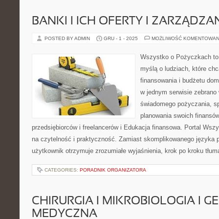
BANKI I ICH OFERTY I ZARZĄDZA
POSTED BY ADMIN
GRU - 1 - 2025
MOŻLIWOŚĆ KOMENTOWAN
Wszystko o Pożyczkach to s
myślą o ludziach, które chc
finansowania i budżetu dom
w jednym serwisie zebrano
świadomego pożyczania, sp
planowania swoich finansów
przedsiębiorców i freelancerów i Edukacja finansowa. Portal Ws
na czytelność i praktyczność. Zamiast skomplikowanego języka
użytkownik otrzymuje zrozumiałe wyjaśnienia, krok po kroku tłu
CATEGORIES:
PORADNIK ORGANIZATORA
CHIRURGIA I MIKROBIOLOGIA I 
MEDYCZNA