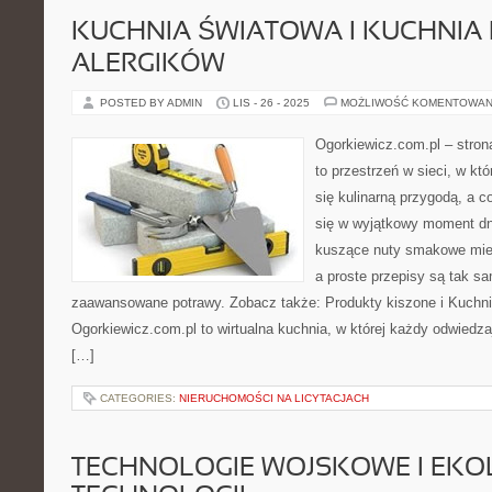
KUCHNIA ŚWIATOWA I KUCHNIA
ALERGIKÓW
POSTED BY ADMIN
LIS - 26 - 2025
MOŻLIWOŚĆ KOMENTOWAN
Ogorkiewicz.com.pl – stron
to przestrzeń w sieci, w kt
się kulinarną przygodą, a c
się w wyjątkowy moment dni
kuszące nuty smakowe mies
a proste przepisy są tak s
zaawansowane potrawy. Zobacz także: Produkty kiszone i Kuchni
Ogorkiewicz.com.pl to wirtualna kuchnia, w której każdy odwiedzaj
[…]
CATEGORIES:
NIERUCHOMOŚCI NA LICYTACJACH
TECHNOLOGIE WOJSKOWE I EKO