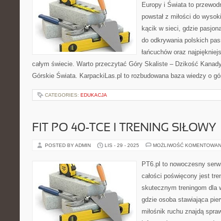
Europy i Świata to przewodn
powstał z miłości do wysoki
kącik w sieci, gdzie pasjon
do odkrywania polskich pas
łańcuchów oraz najpiękniej
całym świecie. Warto przeczytać Góry Skaliste – Dzikość Kanady
Górskie Świata. KarpackiLas.pl to rozbudowana baza wiedzy o gó
CATEGORIES:
EDUKACJA
FIT PO 40-TCE I TRENING SIŁOWY
POSTED BY ADMIN
LIS - 29 - 2025
MOŻLIWOŚĆ KOMENTOWAN
PT6.pl to nowoczesny serwi
całości poświęcony jest tr
skutecznym treningom dla w
gdzie osoba stawiająca pie
miłośnik ruchu znajdą spra