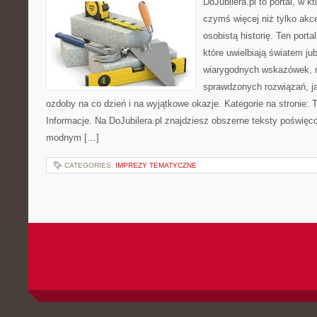
DoJubilera.pl to portal, w k
czymś więcej niż tylko akc
osobistą historię. Ten port
które uwielbiają światem jub
wiarygodnych wskazówek, m
sprawdzonych rozwiązań, ja
ozdoby na co dzień i na wyjątkowe okazje. Kategorie na stronie: To
Informacje. Na DoJubilera.pl znajdziesz obszerne teksty poświę
modnym […]
CATEGORIES:
IMPREZY TEMATYCZNE