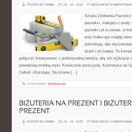
POSTED BY ADMIN
LIS - 26 - 2025
MOŻLIWOŚĆ KOMENTOWAN
Sztuka Zdobienia Paznokci –
paznokci, makijażu i urody
paznokci.pl to serwis, w kt
oraz make-upu znajdą niem
potrzebują, aby wyczarować
dzień i od święta. To komp
połączyć kreatywność z profesjonalną wiedzą, aby ich stylizacje d
prawdziwą ozdobą stylu. Koniecznie przeczytaj: Kosmetyka na Sp
Cellulit i Rozstępy. Na stronie […]
CATEGORIES:
DSKRAKOW
BIŻUTERIA NA PREZENT I BIŻUTER
PREZENT
POSTED BY ADMIN
LIS - 26 - 2025
MOŻLIWOŚĆ KOMENTOWAN