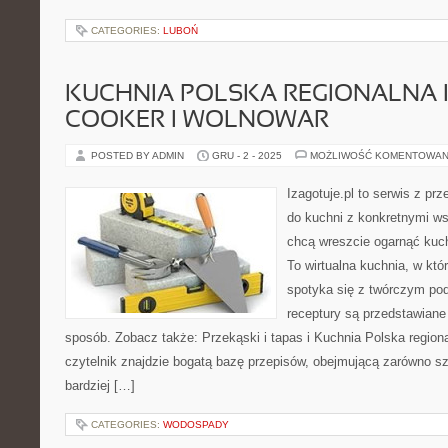
CATEGORIES:
LUBOŃ
KUCHNIA POLSKA REGIONALNA 
COOKER I WOLNOWAR
POSTED BY ADMIN
GRU - 2 - 2025
MOŻLIWOŚĆ KOMENTOWAN
Izagotuje.pl to serwis z prz
do kuchni z konkretnymi w
chcą wreszcie ogarnąć kuc
To wirtualna kuchnia, w kt
spotyka się z twórczym po
receptury są przedstawiane 
sposób. Zobacz także: Przekąski i tapas i Kuchnia Polska regiona
czytelnik znajdzie bogatą bazę przepisów, obejmującą zarówno szy
bardziej […]
CATEGORIES:
WODOSPADY