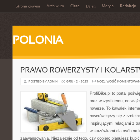
Archiwum
Cisza
Maryla
Redakcja
Strona główna
Dzień
POLONIA
PRAWO ROWERZYSTY I KOLARS
POSTED BY ADMIN
GRU - 2 - 2025
MOŻLIWOŚĆ KOMENTOWAN
ProfiBike.pl to portal pośw
oraz wszystkiemu, co wiąż
rowerze. To kawałek intern
rowerów łączy się z rzetel
inspirującymi relacjami z t
wskazówkami dla osób na 
zaawansowania. Niezależnie od tego, czy dopiero planujesz kupić