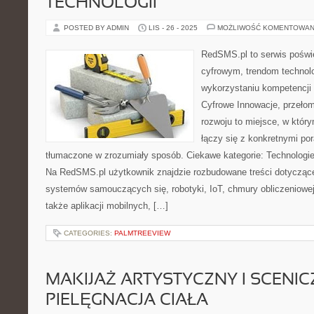
TECHNOLOGII
POSTED BY ADMIN
LIS - 26 - 2025
MOŻLIWOŚĆ KOMENTOWAN
RedSMS.pl to serwis pośw
cyfrowym, trendom techno
wykorzystaniu kompetencji
Cyfrowe Innowacje, przełom
rozwoju to miejsce, w któr
łączy się z konkretnymi por
tłumaczone w zrozumiały sposób. Ciekawe kategorie: Technologie
Na RedSMS.pl użytkownik znajdzie rozbudowane treści dotyczące s
systemów samouczących się, robotyki, IoT, chmury obliczeniowe
także aplikacji mobilnych, […]
CATEGORIES:
PALMTREEVIEW
MAKIJAŻ ARTYSTYCZNY I SCENIC
PIELĘGNACJA CIAŁA