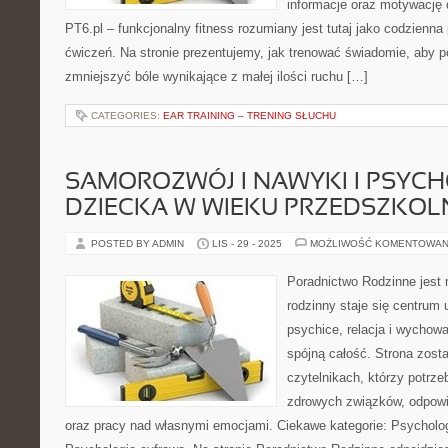
informacje oraz motywację 
PT6.pl – funkcjonalny fitness rozumiany jest tutaj jako codzienna 
ćwiczeń. Na stronie prezentujemy, jak trenować świadomie, aby 
zmniejszyć bóle wynikające z małej ilości ruchu […]
CATEGORIES:
EAR TRAINING – TRENING SŁUCHU
SAMOROZWÓJ I NAWYKI I PSYC
DZIECKA W WIEKU PRZEDSZKO
POSTED BY ADMIN
LIS - 29 - 2025
MOŻLIWOŚĆ KOMENTOWAN
Poradnictwo Rodzinne jest
rodzinny staje się centrum 
psychice, relacja i wychowa
spójną całość. Strona zost
czytelnikach, którzy potrze
zdrowych związków, odpowie
oraz pracy nad własnymi emocjami. Ciekawe kategorie: Psychologi