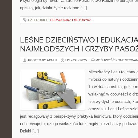
Psychologia cyfrowa. Na stronie Poradnictwo Rodzinne odnajdzie
opisują, jak działa życie rodzinne […]
CATEGORIES:
PEDAGOGIKA I METODYKA
LEŚNE DZIECIŃSTWO I EDUKACJ
NAJMŁODSZYCH I GRZYBY PASO
POSTED BY ADMIN
LIS - 29 - 2025
MOŻLIWOŚĆ KOMENTOWAN
Mieszkańcy Lasu to leśny d
miłości do natury i codzien
To wirtualna ostoja, gdzie 
wsiąknąć w opowieści o drz
niezwykłych procesach, kt
otoczeniu. Las i Leśne szla
jest redagowany z perspektywy praktyka leśnictwa, który codzien
i obserwuje to, czego większość ludzi nigdy nie zobaczy podczas 
Dzięki […]