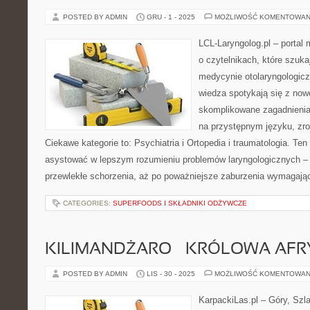
POSTED BY ADMIN
GRU - 1 - 2025
MOŻLIWOŚĆ KOMENTOWAN
LCL-Laryngolog.pl – portal
o czytelnikach, które szuka
medycynie otolaryngologicz
wiedza spotykają się z no
skomplikowane zagadnieni
na przystępnym języku, zr
Ciekawe kategorie to: Psychiatria i Ortopedia i traumatologia. Ten
asystować w lepszym rozumieniu problemów laryngologicznych – o
przewlekłe schorzenia, aż po poważniejsze zaburzenia wymagają
CATEGORIES:
SUPERFOODS I SKŁADNIKI ODŻYWCZE
KILIMANDŻARO – KRÓLOWA AFR
POSTED BY ADMIN
LIS - 30 - 2025
MOŻLIWOŚĆ KOMENTOWAN
KarpackiLas.pl – Góry, Szl