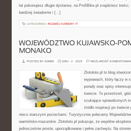
lat pokonujesz długie dystanse, na ProfiBike.pl znajdziesz treści,
bardziej świadomie i […]
CATEGORIES:
ROZWÓJ KARIERY IT
WOJEWÓDZTWO KUJAWSKO-POMO
MONAKO
POSTED BY ADMIN
GRU - 2 - 2025
MOŻLIWOŚĆ KOMENTOWAN
Zlotoloto.pl to blog stworz
wyprawach, który łączy w so
porady oraz opisy interesu
świecie. To przestrzeń, gd
szukające sprawdzonych inf
źródło inspiracji po świeci
nieco starszymi pociechami. Turystycznie polecamy Województw
warmińsko-mazurskie. Zlotoloto.pl pokazuje, że wspólne eksplor
jednocześnie proste, uporządkowane i pełne zachwytu. Na stronie