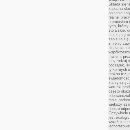
Składa się t
zapachu skóry
opisania sat
realnej prac
rzemiosłem d
tych, którzy
stolarskie, c
cieszą się c
zapisują się 
zmienić zawó
działania, k
współczesny
mailem, prez
inny rodzaj 
początek, śr
tylko myśli 
można też p
świadomość 
zaczynają z
warunki prod
często okazu
odpowiedzial
mniej nadpro
większy szac
dobrze odpo
Oczywiście 
jest ekologi
wyraźnie in
jednorazowej