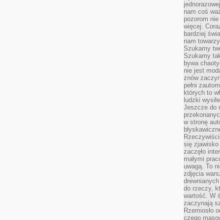
jednorazowej
nam coś wa
pozorom nie 
więcej. Cora
bardziej św
nam towarzys
Szukamy twó
Szukamy tak
bywa chaoty
nie jest mod
znów zaczyna
pełni zauto
których to w
ludzki wysił
Jeszcze do n
przekonanych
w stronę aut
błyskawiczn
Rzeczywiście
się zjawisko
zaczęło inte
małymi prac
uwagą. To ni
zdjęcia wars
drewnianych 
do rzeczy, kt
wartość. W ś
zaczynają sz
Rzemiosło o
czego masow