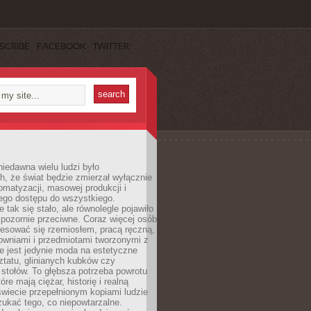
SCRIBE
FACEBOOK
TWITTER
iedawna wielu ludzi było
, że świat będzie zmierzał wyłącznie
omatyzacji, masowej produkcji i
ego dostępu do wszystkiego.
 tak się stało, ale równolegle pojawiło
 pozornie przeciwne. Coraz więcej osób
resować się rzemiosłem, pracą ręczną,
owniami i przedmiotami tworzonymi z
e jest jedynie moda na estetyczne
ztatu, glinianych kubków czy
stołów. To głębsza potrzeba powrotu
óre mają ciężar, historię i realną
wiecie przepełnionym kopiami ludzie
ukać tego, co niepowtarzalne.