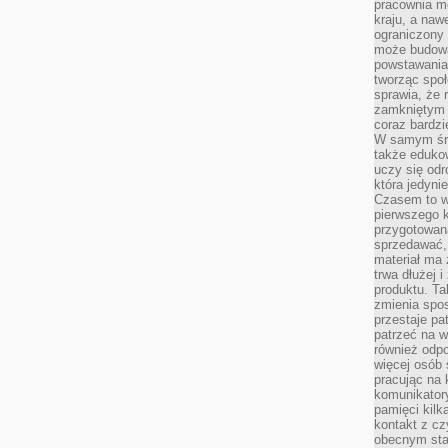
pracownia m
kraju, a naw
ograniczony 
może budowa
powstawania 
tworząc społ
sprawia, że r
zamkniętym 
coraz bardzi
W samym śro
także edukow
uczy się odr
która jedyni
Czasem to wł
pierwszego k
przygotowa
sprzedawać,
materiał ma
trwa dłużej 
produktu. Ta
zmienia spos
przestaje pa
patrzeć na w
również odpo
więcej osób 
pracując na 
komunikatory
pamięci kilk
kontakt z cz
obecnym staj