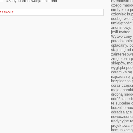
#zabytki #renowacja #historia
Rzemiosło o
czego masow
nie tylko o 
W SZKOLE
człowiek kup
osobę, wie, 
umiejętność 
anonimowy. M
jeśli twórca 
Wytworzony 
paradoksalni
opłacalny, bo
staje się od
zainteresow
zmęczenia p
sklepów, mo
wygląda podo
ceramika są 
najszerszej 
bezpieczna 
coraz części
mają charakt
drobną nieró
odróżnia jed
te subtelne 
budzić emoc
odradzające 
nowoczesnośc
tradycyjne 
projektowani
komunikacją 