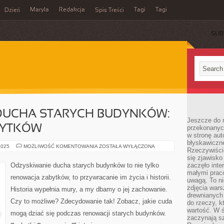
Maryla
Redakcja
Tagi
Tagi
Dzień
Spis Treści
SUB
DUCHA STARYCH BUDYNKÓW:
Jeszcze do n
BYTKÓW
przekonanych
w stronę aut
błyskawiczn
ODZYSKIWANIE
2025
MOŻLIWOŚĆ KOMENTOWANIA
ZOSTAŁA WYŁĄCZONA
Rzeczywiście
DUCHA
STARYCH
się zjawisko
BUDYNKÓW:
Odzyskiwanie ducha starych budynków to nie tylko
zaczęło inte
RENOWACJA
małymi prac
ZABYTKÓW
renowacja zabytków, to przywracanie im życia i historii.
uwagą. To ni
zdjęcia wars
Historia wypełnia mury, a my dbamy o jej zachowanie.
drewnianych 
Czy to możliwe? Zdecydowanie tak! Zobacz, jakie cuda
do rzeczy, kt
wartość. W ś
mogą dziać się podczas renowacji starych budynków.
zaczynają sz