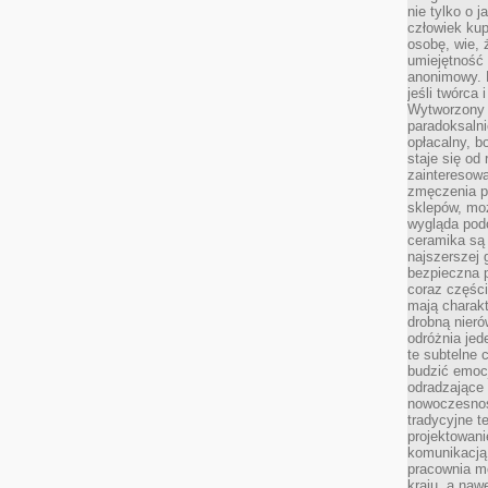
nie tylko o 
człowiek kup
osobę, wie, 
umiejętność 
anonimowy. M
jeśli twórca 
Wytworzony 
paradoksalni
opłacalny, bo
staje się od
zainteresow
zmęczenia p
sklepów, mo
wygląda podo
ceramika są 
najszerszej 
bezpieczna 
coraz części
mają charakt
drobną nieró
odróżnia jed
te subtelne 
budzić emoc
odradzające 
nowoczesnośc
tradycyjne 
projektowani
komunikacją 
pracownia m
kraju, a naw