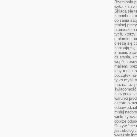
Rzemiosło pr
wyłącznie z 
Składa się t
zapachu skóry
opisania sat
realnej prac
rzemiosłem d
tych, którzy
stolarskie, c
cieszą się c
zapisują się 
zmienić zawó
działania, k
współczesny
mailem, prez
inny rodzaj 
początek, śr
tylko myśli 
można też p
świadomość 
zaczynają z
warunki prod
często okazu
odpowiedzial
mniej nadpro
większy szac
dobrze odpo
Oczywiście 
jest ekologi
wyraźnie in