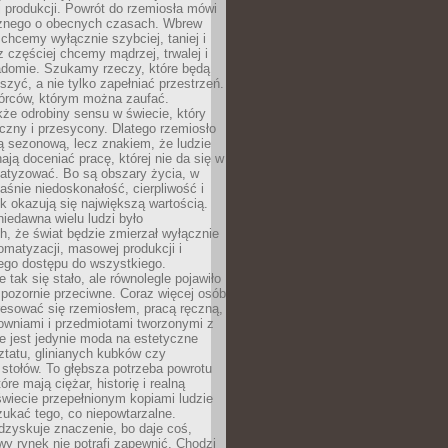
 produkcji. Powrót do rzemiosła mówi
żnego o obecnych czasach. Wbrew
chcemy wyłącznie szybciej, taniej i
z częściej chcemy mądrzej, trwalej i
iadomie. Szukamy rzeczy, które będą
zyć, a nie tylko zapełniać przestrzeń.
rców, którym można zaufać.
że odrobiny sensu w świecie, który
czny i przesycony. Dlatego rzemiosło
ą sezonową, lecz znakiem, że ludzie
ją doceniać pracę, której nie da się w
matyzować. Bo są obszary życia, w
łaśnie niedoskonałość, cierpliwość i
ek okazują się największą wartością.
iedawna wielu ludzi było
, że świat będzie zmierzał wyłącznie
omatyzacji, masowej produkcji i
ego dostępu do wszystkiego.
 tak się stało, ale równolegle pojawiło
 pozornie przeciwne. Coraz więcej osób
resować się rzemiosłem, pracą ręczną,
owniami i przedmiotami tworzonymi z
e jest jedynie moda na estetyczne
ztatu, glinianych kubków czy
stołów. To głębsza potrzeba powrotu
óre mają ciężar, historię i realną
wiecie przepełnionym kopiami ludzie
ukać tego, co niepowtarzalne.
dzyskuje znaczenie, bo daje coś,
y rynek nie potrafi zapewnić. Chodzi