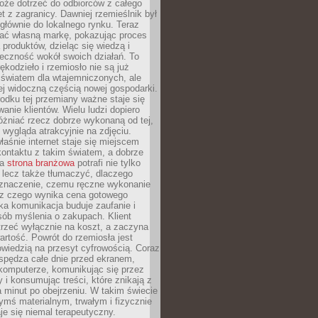
oże dotrzeć do odbiorców z całego
et z zagranicy. Dawniej rzemieślnik był
głównie do lokalnego rynku. Teraz
ć własną markę, pokazując proces
produktów, dzieląc się wiedzą i
eczność wokół swoich działań. To
ękodzieło i rzemiosło nie są już
światem dla wtajemniczonych, ale
ej widoczną częścią nowej gospodarki.
dku tej przemiany ważne staje się
anie klientów. Wielu ludzi dopiero
óżniać rzecz dobrze wykonaną od tej,
e wygląda atrakcyjnie na zdjęciu.
aśnie internet staje się miejscem
ontaktu z takim światem, a dobrze
na
strona branżowa
potrafi nie tylko
 lecz także tłumaczyć, dlaczego
 znaczenie, czemu ręczne wykonanie
i z czego wynika cena gotowego
ka komunikacja buduje zaufanie i
ób myślenia o zakupach. Klient
trzeć wyłącznie na koszt, a zaczyna
artość. Powrót do rzemiosła jest
wiedzią na przesyt cyfrowością. Coraz
spędza całe dnie przed ekranem,
komputerze, komunikując się przez
 i konsumując treści, które znikają z
a minut po obejrzeniu. W takim świecie
ymś materialnym, trwałym i fizycznie
e się niemal terapeutyczny.