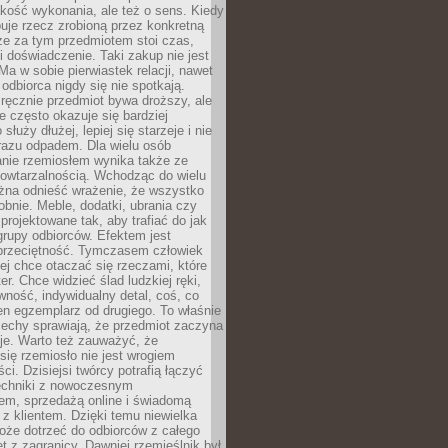
jakość wykonania, ale też o sens. Kiedy
uje rzecz zrobioną przez konkretną
że za tym przedmiotem stoi czas,
i doświadczenie. Taki zakup nie jest
a w sobie pierwiastek relacji, nawet
i odbiorca nigdy się nie spotkają.
ręcznie przedmiot bywa droższy, ale
e często okazuje się bardziej
 służy dłużej, lepiej się starzeje i nie
 razu odpadem. Dla wielu osób
anie rzemiosłem wynika także ze
owtarzalnością. Wchodząc do wielu
żna odnieść wrażenie, że wszystko
bnie. Meble, dodatki, ubrania czy
projektowane tak, aby trafiać do jak
grupy odbiorców. Efektem jest
przeciętność. Tymczasem człowiek
ej chce otaczać się rzeczami, które
er. Chce widzieć ślad ludzkiej ręki,
wność, indywidualny detal, coś, co
en egzemplarz od drugiego. To właśnie
cechy sprawiają, że przedmiot zaczyna
je. Warto też zauważyć, że
się rzemiosło nie jest wrogiem
i. Dzisiejsi twórcy potrafią łączyć
techniki z nowoczesnym
em, sprzedażą online i świadomą
z klientem. Dzięki temu niewielka
oże dotrzeć do odbiorców z całego
et z zagranicy. Dawniej rzemieślnik był