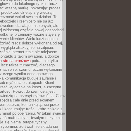
głównie do lokalnego rynku. Teraz
ć własną markę, pokazując proces
produktów, dzieląc się wiedzą i
eczność wokół swoich działań. To
ękodzieło i rzemiosło nie są już
światem dla wtajemniczonych, ale
ej widoczną częścią nowej gospodarki.
dku tej przemiany ważne staje się
anie klientów. Wielu ludzi dopiero
óżniać rzecz dobrze wykonaną od tej,
e wygląda atrakcyjnie na zdjęciu.
aśnie internet staje się miejscem
ontaktu z takim światem, a dobrze
na
strona branżowa
potrafi nie tylko
 lecz także tłumaczyć, dlaczego
 znaczenie, czemu ręczne wykonanie
i z czego wynika cena gotowego
ka komunikacja buduje zaufanie i
ób myślenia o zakupach. Klient
trzeć wyłącznie na koszt, a zaczyna
artość. Powrót do rzemiosła jest
wiedzią na przesyt cyfrowością. Coraz
spędza całe dnie przed ekranem,
komputerze, komunikując się przez
 i konsumując treści, które znikają z
a minut po obejrzeniu. W takim świecie
ymś materialnym, trwałym i fizycznie
e się niemal terapeutyczny.
zypomina, że świat nie składa się
danych, obrazów i szybkich decyzji.