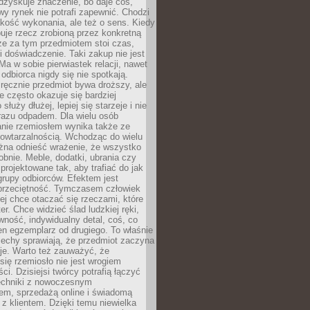
dzyskuje znaczenie, bo daje coś,
y rynek nie potrafi zapewnić. Chodzi
jakość wykonania, ale też o sens. Kiedy
uje rzecz zrobioną przez konkretną
że za tym przedmiotem stoi czas,
i doświadczenie. Taki zakup nie jest
a w sobie pierwiastek relacji, nawet
i odbiorca nigdy się nie spotkają.
ręcznie przedmiot bywa droższy, ale
e często okazuje się bardziej
 służy dłużej, lepiej się starzeje i nie
 razu odpadem. Dla wielu osób
anie rzemiosłem wynika także ze
owtarzalnością. Wchodząc do wielu
żna odnieść wrażenie, że wszystko
bnie. Meble, dodatki, ubrania czy
projektowane tak, aby trafiać do jak
grupy odbiorców. Efektem jest
przeciętność. Tymczasem człowiek
ej chce otaczać się rzeczami, które
er. Chce widzieć ślad ludzkiej ręki,
wność, indywidualny detal, coś, co
en egzemplarz od drugiego. To właśnie
cechy sprawiają, że przedmiot zaczyna
je. Warto też zauważyć, że
się rzemiosło nie jest wrogiem
i. Dzisiejsi twórcy potrafią łączyć
techniki z nowoczesnym
em, sprzedażą online i świadomą
z klientem. Dzięki temu niewielka