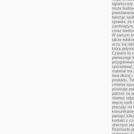
ograniczony 
może budowa
powstawania 
tworząc społ
sprawia, że r
zamkniętym 
coraz bardzi
W samym śro
także edukow
uczy się odr
która jedyni
Czasem to wł
pierwszego k
przygotowa
sprzedawać,
materiał ma
trwa dłużej 
produktu. Ta
zmienia spos
przestaje pa
patrzeć na w
również odpo
więcej osób 
pracując na 
komunikatory
pamięci kilk
kontakt z cz
obecnym staj
Rzemiosło pr
wyłącznie z 