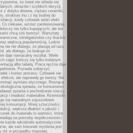
zypomina, że świat nie składa się
danych, obrazów i szybkich decyzji.
eż z dotyku drewna, ciężaru ceramiki,
, struktury lnu i z tej trudnej do
ysfakcji, kiedy człowiek widzi efekt
y. Co ciekawe, wzrost zainteresowania
otyczy nie tylko kupujących, ale też
 sami chcą coś tworzyć. Warsztaty
eramiczne, introligatorskie czy tkackie
oraz większą popularnością. Ludzie
na nie nie dlatego, że planują od razu
d, ale dlatego, że brakuje im
tóre daje namacalny rezultat. Wiele
ch zajęć kończy się tylko kolejnym
entacją albo tabelą. Praca ręczna daje
spełnienia. Pozwala zobaczyć
odek i koniec procesu. Człowiek nie
o efekcie, ale naprawdę go tworzy. Nie
ominąć wymiaru etycznego. Rosnąca
ekologiczna sprawia, że konsumenci
adawać pytania o pochodzenie rzeczy,
ukcji i trwałość materiałów. Rzemiosło
je się naturalnym sojusznikiem
nej konsumpcji. Mniej sztuczności,
dukcji, większa dbałość o jakość i
unek do materiału to wartości, które
wiadają na potrzeby współczesności.
nie każde rękodzieło automatycznie
czne, ale sam kierunek myślenia jest
ny niż w przypadku masowej,