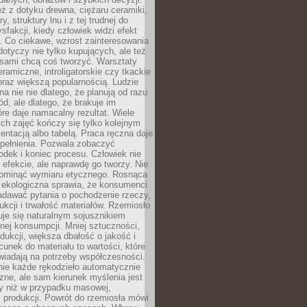
eż z dotyku drewna, ciężaru ceramiki,
, struktury lnu i z tej trudnej do
ysfakcji, kiedy człowiek widzi efekt
y. Co ciekawe, wzrost zainteresowania
otyczy nie tylko kupujących, ale też
 sami chcą coś tworzyć. Warsztaty
eramiczne, introligatorskie czy tkackie
oraz większą popularnością. Ludzie
na nie nie dlatego, że planują od razu
d, ale dlatego, że brakuje im
tóre daje namacalny rezultat. Wiele
ch zajęć kończy się tylko kolejnym
entacją albo tabelą. Praca ręczna daje
spełnienia. Pozwala zobaczyć
odek i koniec procesu. Człowiek nie
o efekcie, ale naprawdę go tworzy. Nie
ominąć wymiaru etycznego. Rosnąca
ekologiczna sprawia, że konsumenci
adawać pytania o pochodzenie rzeczy,
ukcji i trwałość materiałów. Rzemiosło
je się naturalnym sojusznikiem
nej konsumpcji. Mniej sztuczności,
dukcji, większa dbałość o jakość i
unek do materiału to wartości, które
wiadają na potrzeby współczesności.
nie każde rękodzieło automatycznie
czne, ale sam kierunek myślenia jest
ny niż w przypadku masowej,
 produkcji. Powrót do rzemiosła mówi