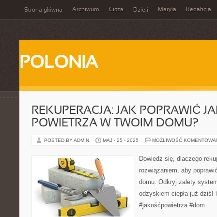
Archiwum
Cisza
Maryla
Redakcja
Strona główna
Dzień
POLONIA
REKUPERACJA: JAK POPRAWIĆ J
POWIETRZA W TWOIM DOMU?
POSTED BY ADMIN
MAJ - 25 - 2025
MOŻLIWOŚĆ KOMENTOWA
Dowiedz się, dlaczego reku
rozwiązaniem, aby poprawi
domu. Odkryj zalety system
odzyskiem ciepła już dziś! 
#jakośćpowietrza #dom