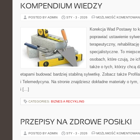
KOMPENDIUM WIEDZY
POSTED BY ADMIN
STY - 3 - 2026
MOŻLIWOŚĆ KOMENTOWAN
Korekcja Wad Postawy to ko
poprawiać ustawienie sylwet
terapeutyczny, rehabilitacj
specjalistyczne. To miejsc
osobach, które czują, że ic
także o tych, którzy chcą d
etapami budować bardziej stabilną sylwetkę. Zobacz także Profila
i Telemedycyna. Na stronie znajdziesz dokładne materiały o tym,
i […]
CATEGORIES:
BIZNES A RECYKLING
PRZEPISY NA ZDROWE POSIŁKI
POSTED BY ADMIN
STY - 3 - 2026
MOŻLIWOŚĆ KOMENTOWAN