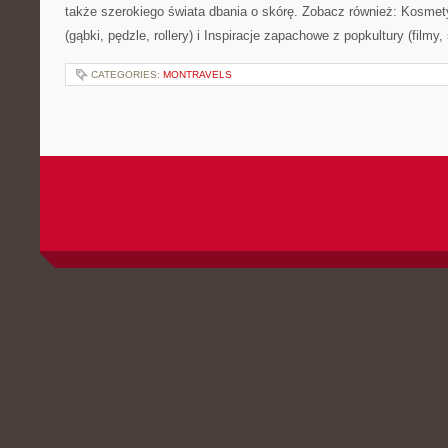
także szerokiego świata dbania o skórę. Zobacz również: Kosmet
(gąbki, pędzle, rollery) i Inspiracje zapachowe z popkultury (filmy, 
CATEGORIES:
MONTRAVELS