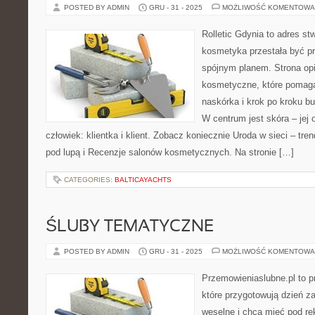
POSTED BY ADMIN
GRU - 31 - 2025
MOŻLIWOŚĆ KOMENTOWA
Rolletic Gdynia to adres s
kosmetyka przestała być pr
spójnym planem. Strona opi
kosmetyczne, które pomaga
naskórka i krok po kroku b
W centrum jest skóra – jej 
człowiek: klientka i klient. Zobacz koniecznie Uroda w sieci – tre
pod lupą i Recenzje salonów kosmetycznych. Na stronie […]
CATEGORIES:
BALTICAYACHTS
ŚLUBY TEMATYCZNE
POSTED BY ADMIN
GRU - 31 - 2025
MOŻLIWOŚĆ KOMENTOWA
Przemowieniaslubne.pl to p
które przygotowują dzień za
weselne i chcą mieć pod rę