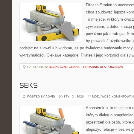
Fitness Station to nowoczes
chcą zbudować lepszą kond
To miejsce, w którym ćwicz
żywieniem, a determinacja 
poważnie jak strategia. Str
by prowadzić użytkownika k
podejść na siłowni lub w domu, aż po świadome budowanie mocy,
wytrzymałości. Ciekawe kategorie: Pilates i jego korzyści dla sylw
CATEGORIES:
BEZPIECZNE GRANIE I PORADNIK DLA RODZICÓW
SEKS
POSTED BY ADMIN
STY - 3 - 2026
MOŻLIWOŚĆ KOMENTOWAN
Anonserek.pl to miejsce o re
którym dialog o pragnienia
przestrzeń dla osób, które 
ulepszyć relację – bez wsty