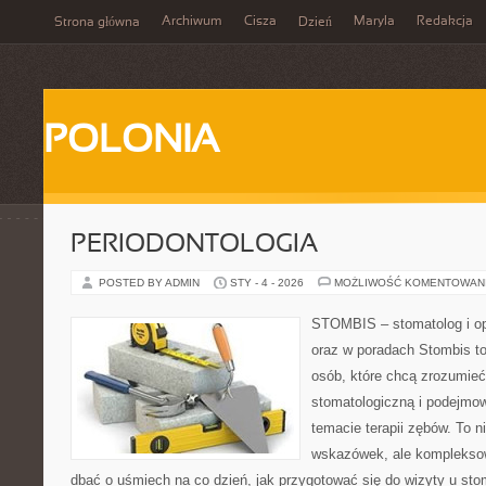
Archiwum
Cisza
Maryla
Redakcja
Strona główna
Dzień
POLONIA
PERIODONTOLOGIA
POSTED BY ADMIN
STY - 4 - 2026
MOŻLIWOŚĆ KOMENTOWAN
STOMBIS – stomatolog i op
oraz w poradach Stombis to
osób, które chcą zrozumieć 
stomatologiczną i podejmo
temacie terapii zębów. To ni
wskazówek, ale kompleksow
dbać o uśmiech na co dzień, jak przygotować się do wizyty u stom