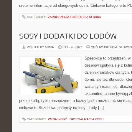
rzetelne informacje od obiegowych opinii. Ciekawe kategorie to P
CATEGORIES:
ZAPROSZENIA I PAPETERIA ŚLUBNA
SOSY I DODATKI DO LODÓW
POSTED BY ADMIN
STY - 4 - 2026
MOŻLIWOŚĆ KOMENTOWAN
Speed-Ice to przestrzeń, w
deserów spotyka się z kuli
dziennik smaków dla tych, 
domu, ale też dla osób, kt
warianty i rozumieć, dlacz
aksamitne, a inne bywają zb
przeszkodą, tylko narzędziem, a każdy gałka może stać się małą
ciekawe to Sezonowe przepisy na lody i Lody […]
CATEGORIES:
WYDAJNOŚĆ I OPTYMALIZACJA KODU