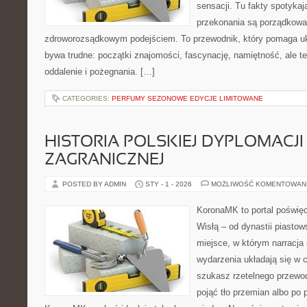
sensacji. Tu fakty spotykaj
przekonania są porządkow
zdroworozsądkowym podejściem. To przewodnik, który pomaga uk
bywa trudne: początki znajomości, fascynację, namiętność, ale też
oddalenie i pożegnania. […]
CATEGORIES:
PERFUMY SEZONOWE EDYCJE LIMITOWANE
HISTORIA POLSKIEJ DYPLOMACJI 
ZAGRANICZNEJ
POSTED BY ADMIN
STY - 1 - 2026
MOŻLIWOŚĆ KOMENTOWAN
KoronaMK to portal poświęc
Wisłą – od dynastii piastow
miejsce, w którym narracja 
wydarzenia układają się w c
szukasz rzetelnego przewo
pojąć tło przemian albo po 