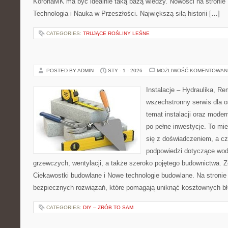
KoronaMK ma być idealnie taką bazą wiedzy. Nowości na stronie H
Technologia i Nauka w Przeszłości. Największą siłą historii […]
CATEGORIES:
TRUJĄCE ROŚLINY LEŚNE
POSTED BY ADMIN
STY - 1 - 2026
MOŻLIWOŚĆ KOMENTOWAN
Instalacje – Hydraulika, R
wszechstronny serwis dla 
temat instalacji oraz mode
po pełne inwestycje. To mi
się z doświadczeniem, a cz
podpowiedzi dotyczące wo
grzewczych, wentylacji, a także szeroko pojętego budownictwa. Z
Ciekawostki budowlane i Nowe technologie budowlane. Na stronie
bezpiecznych rozwiązań, które pomagają uniknąć kosztownych b
CATEGORIES:
DIY – ZRÓB TO SAM