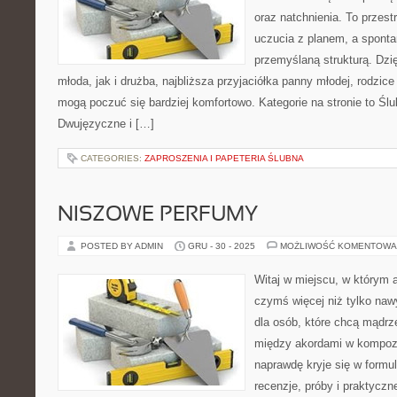
oraz natchnienia. To przestr
uczucia z planem, a sponta
przemyślaną strukturą. Dzi
młoda, jak i drużba, najbliższa przyjaciółka panny młodej, rodzic
mogą poczuć się bardziej komfortowo. Kategorie na stronie to Śl
Dwujęzyczne i […]
CATEGORIES:
ZAPROSZENIA I PAPETERIA ŚLUBNA
NISZOWE PERFUMY
POSTED BY ADMIN
GRU - 30 - 2025
MOŻLIWOŚĆ KOMENTOWA
Witaj w miejscu, w którym a
czymś więcej niż tylko naw
dla osób, które chcą mądrz
między akordami w kompozy
naprawdę kryje się w formul
recenzje, próby i praktyczn