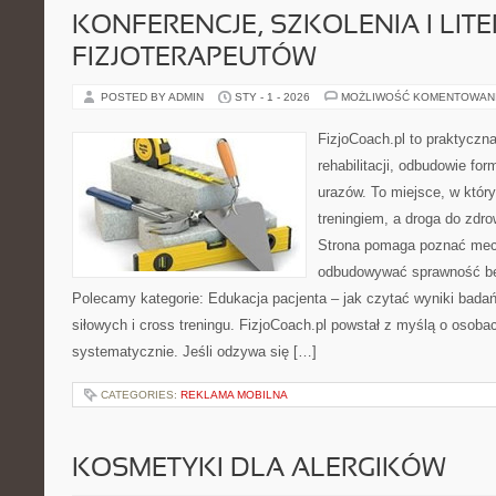
KONFERENCJE, SZKOLENIA I LIT
FIZJOTERAPEUTÓW
POSTED BY ADMIN
STY - 1 - 2026
MOŻLIWOŚĆ KOMENTOWAN
FizjoCoach.pl to praktyczn
rehabilitacji, odbudowie fo
urazów. To miejsce, w któr
treningiem, a droga do zdro
Strona pomaga poznać mech
odbudowywać sprawność be
Polecamy kategorie: Edukacja pacjenta – jak czytać wyniki badań 
siłowych i cross treningu. FizjoCoach.pl powstał z myślą o osobac
systematycznie. Jeśli odzywa się […]
CATEGORIES:
REKLAMA MOBILNA
KOSMETYKI DLA ALERGIKÓW