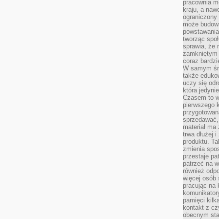
pracownia m
kraju, a naw
ograniczony 
może budowa
powstawania 
tworząc społ
sprawia, że r
zamkniętym 
coraz bardzi
W samym śro
także edukow
uczy się odr
która jedyni
Czasem to wł
pierwszego k
przygotowa
sprzedawać,
materiał ma
trwa dłużej 
produktu. Ta
zmienia spos
przestaje pa
patrzeć na w
również odpo
więcej osób 
pracując na 
komunikatory
pamięci kilk
kontakt z cz
obecnym staj