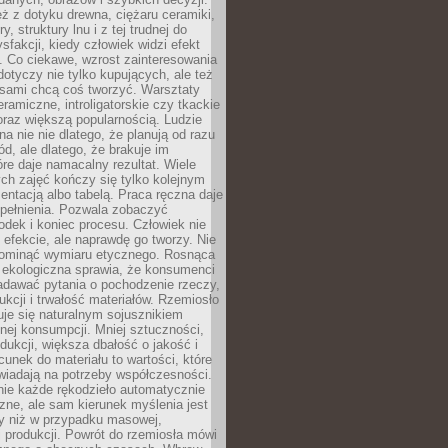
eż z dotyku drewna, ciężaru ceramiki,
, struktury lnu i z tej trudnej do
ysfakcji, kiedy człowiek widzi efekt
y. Co ciekawe, wzrost zainteresowania
otyczy nie tylko kupujących, ale też
 sami chcą coś tworzyć. Warsztaty
eramiczne, introligatorskie czy tkackie
oraz większą popularnością. Ludzie
na nie nie dlatego, że planują od razu
d, ale dlatego, że brakuje im
tóre daje namacalny rezultat. Wiele
ch zajęć kończy się tylko kolejnym
entacją albo tabelą. Praca ręczna daje
spełnienia. Pozwala zobaczyć
odek i koniec procesu. Człowiek nie
o efekcie, ale naprawdę go tworzy. Nie
ominąć wymiaru etycznego. Rosnąca
ekologiczna sprawia, że konsumenci
adawać pytania o pochodzenie rzeczy,
ukcji i trwałość materiałów. Rzemiosło
je się naturalnym sojusznikiem
nej konsumpcji. Mniej sztuczności,
dukcji, większa dbałość o jakość i
unek do materiału to wartości, które
wiadają na potrzeby współczesności.
nie każde rękodzieło automatycznie
czne, ale sam kierunek myślenia jest
ny niż w przypadku masowej,
 produkcji. Powrót do rzemiosła mówi