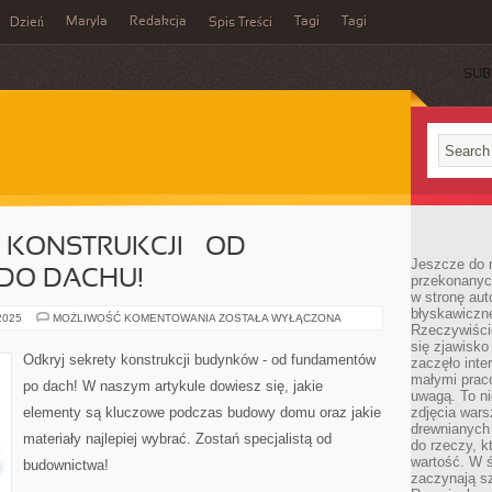
Maryla
Redakcja
Tagi
Tagi
Dzień
Spis Treści
SUB
 KONSTRUKCJI – OD
Jeszcze do n
DO DACHU!
przekonanych
w stronę aut
błyskawiczn
ODKRYJ
 2025
MOŻLIWOŚĆ KOMENTOWANIA
ZOSTAŁA WYŁĄCZONA
Rzeczywiście
SEKRETY
KONSTRUKCJI
się zjawisko
–
Odkryj sekrety konstrukcji budynków - od fundamentów
zaczęło inte
OD
FUNDAMENTÓW
małymi prac
po dach! W naszym artykule dowiesz się, jakie
DO
uwagą. To ni
DACHU!
elementy są kluczowe podczas budowy domu oraz jakie
zdjęcia wars
drewnianych 
materiały najlepiej wybrać. Zostań specjalistą od
do rzeczy, kt
wartość. W ś
budownictwa!
zaczynają sz