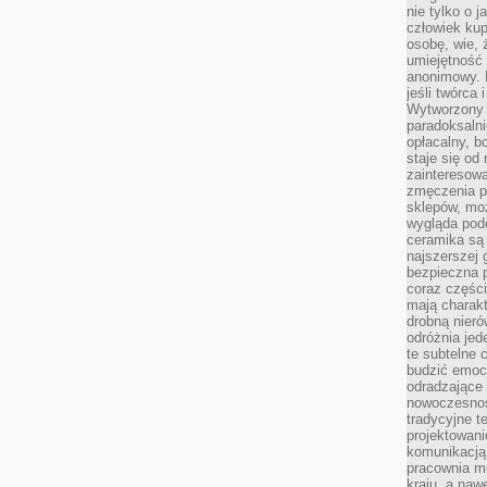
nie tylko o 
człowiek kup
osobę, wie, 
umiejętność 
anonimowy. M
jeśli twórca 
Wytworzony 
paradoksalni
opłacalny, bo
staje się od
zainteresow
zmęczenia p
sklepów, mo
wygląda podo
ceramika są 
najszerszej 
bezpieczna 
coraz części
mają charakt
drobną nieró
odróżnia jed
te subtelne 
budzić emoc
odradzające 
nowoczesnośc
tradycyjne 
projektowani
komunikacją 
pracownia m
kraju, a naw