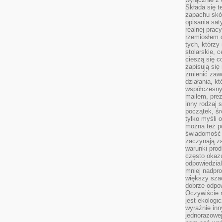
Składa się t
zapachu skóry
opisania sat
realnej prac
rzemiosłem d
tych, którzy
stolarskie, c
cieszą się c
zapisują się 
zmienić zawó
działania, k
współczesny
mailem, prez
inny rodzaj 
początek, śr
tylko myśli 
można też p
świadomość 
zaczynają z
warunki prod
często okazu
odpowiedzial
mniej nadpro
większy szac
dobrze odpo
Oczywiście 
jest ekologi
wyraźnie in
jednorazowej