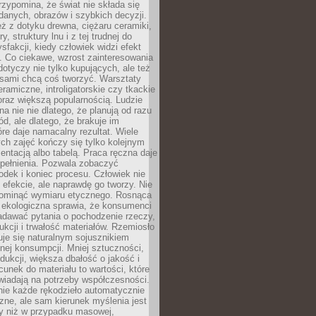
zypomina, że świat nie składa się
danych, obrazów i szybkich decyzji.
eż z dotyku drewna, ciężaru ceramiki,
, struktury lnu i z tej trudnej do
ysfakcji, kiedy człowiek widzi efekt
y. Co ciekawe, wzrost zainteresowania
otyczy nie tylko kupujących, ale też
 sami chcą coś tworzyć. Warsztaty
eramiczne, introligatorskie czy tkackie
oraz większą popularnością. Ludzie
na nie nie dlatego, że planują od razu
d, ale dlatego, że brakuje im
tóre daje namacalny rezultat. Wiele
ch zajęć kończy się tylko kolejnym
entacją albo tabelą. Praca ręczna daje
spełnienia. Pozwala zobaczyć
odek i koniec procesu. Człowiek nie
o efekcie, ale naprawdę go tworzy. Nie
ominąć wymiaru etycznego. Rosnąca
ekologiczna sprawia, że konsumenci
adawać pytania o pochodzenie rzeczy,
ukcji i trwałość materiałów. Rzemiosło
je się naturalnym sojusznikiem
nej konsumpcji. Mniej sztuczności,
dukcji, większa dbałość o jakość i
unek do materiału to wartości, które
wiadają na potrzeby współczesności.
nie każde rękodzieło automatycznie
czne, ale sam kierunek myślenia jest
ny niż w przypadku masowej,