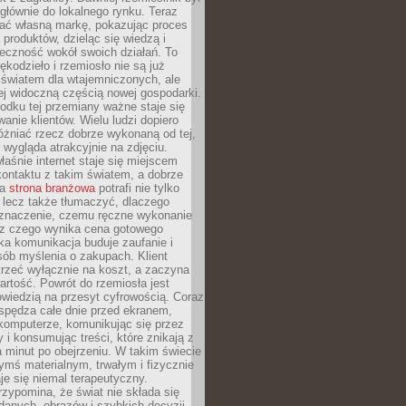
głównie do lokalnego rynku. Teraz
ć własną markę, pokazując proces
produktów, dzieląc się wiedzą i
eczność wokół swoich działań. To
ękodzieło i rzemiosło nie są już
światem dla wtajemniczonych, ale
ej widoczną częścią nowej gospodarki.
dku tej przemiany ważne staje się
anie klientów. Wielu ludzi dopiero
óżniać rzecz dobrze wykonaną od tej,
e wygląda atrakcyjnie na zdjęciu.
aśnie internet staje się miejscem
ontaktu z takim światem, a dobrze
na
strona branżowa
potrafi nie tylko
 lecz także tłumaczyć, dlaczego
 znaczenie, czemu ręczne wykonanie
i z czego wynika cena gotowego
ka komunikacja buduje zaufanie i
ób myślenia o zakupach. Klient
trzeć wyłącznie na koszt, a zaczyna
artość. Powrót do rzemiosła jest
wiedzią na przesyt cyfrowością. Coraz
spędza całe dnie przed ekranem,
komputerze, komunikując się przez
 i konsumując treści, które znikają z
a minut po obejrzeniu. W takim świecie
ymś materialnym, trwałym i fizycznie
e się niemal terapeutyczny.
zypomina, że świat nie składa się
danych, obrazów i szybkich decyzji.