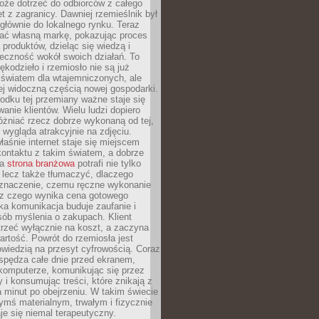
oże dotrzeć do odbiorców z całego
et z zagranicy. Dawniej rzemieślnik był
głównie do lokalnego rynku. Teraz
ć własną markę, pokazując proces
produktów, dzieląc się wiedzą i
eczność wokół swoich działań. To
ękodzieło i rzemiosło nie są już
światem dla wtajemniczonych, ale
ej widoczną częścią nowej gospodarki.
dku tej przemiany ważne staje się
anie klientów. Wielu ludzi dopiero
óżniać rzecz dobrze wykonaną od tej,
e wygląda atrakcyjnie na zdjęciu.
aśnie internet staje się miejscem
ontaktu z takim światem, a dobrze
na
strona branżowa
potrafi nie tylko
 lecz także tłumaczyć, dlaczego
 znaczenie, czemu ręczne wykonanie
i z czego wynika cena gotowego
ka komunikacja buduje zaufanie i
ób myślenia o zakupach. Klient
trzeć wyłącznie na koszt, a zaczyna
artość. Powrót do rzemiosła jest
wiedzią na przesyt cyfrowością. Coraz
spędza całe dnie przed ekranem,
komputerze, komunikując się przez
 i konsumując treści, które znikają z
a minut po obejrzeniu. W takim świecie
ymś materialnym, trwałym i fizycznie
e się niemal terapeutyczny.