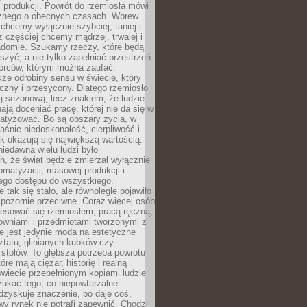
 produkcji. Powrót do rzemiosła mówi
żnego o obecnych czasach. Wbrew
chcemy wyłącznie szybciej, taniej i
z częściej chcemy mądrzej, trwalej i
iadomie. Szukamy rzeczy, które będą
zyć, a nie tylko zapełniać przestrzeń.
rców, którym można zaufać.
że odrobiny sensu w świecie, który
czny i przesycony. Dlatego rzemiosło
ą sezonową, lecz znakiem, że ludzie
ją doceniać pracę, której nie da się w
matyzować. Bo są obszary życia, w
łaśnie niedoskonałość, cierpliwość i
ek okazują się największą wartością.
iedawna wielu ludzi było
, że świat będzie zmierzał wyłącznie
omatyzacji, masowej produkcji i
ego dostępu do wszystkiego.
 tak się stało, ale równolegle pojawiło
 pozornie przeciwne. Coraz więcej osób
resować się rzemiosłem, pracą ręczną,
owniami i przedmiotami tworzonymi z
e jest jedynie moda na estetyczne
ztatu, glinianych kubków czy
stołów. To głębsza potrzeba powrotu
óre mają ciężar, historię i realną
wiecie przepełnionym kopiami ludzie
ukać tego, co niepowtarzalne.
dzyskuje znaczenie, bo daje coś,
y rynek nie potrafi zapewnić. Chodzi