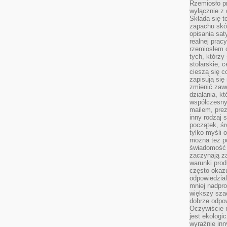
Rzemiosło pr
wyłącznie z 
Składa się t
zapachu skóry
opisania sat
realnej prac
rzemiosłem d
tych, którzy
stolarskie, c
cieszą się c
zapisują się 
zmienić zawó
działania, k
współczesny
mailem, prez
inny rodzaj 
początek, śr
tylko myśli 
można też p
świadomość 
zaczynają z
warunki prod
często okazu
odpowiedzial
mniej nadpro
większy szac
dobrze odpo
Oczywiście 
jest ekologi
wyraźnie in