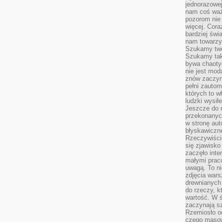
jednorazowej
nam coś wa
pozorom nie 
więcej. Cora
bardziej św
nam towarzys
Szukamy twó
Szukamy tak
bywa chaoty
nie jest mod
znów zaczyna
pełni zauto
których to w
ludzki wysił
Jeszcze do n
przekonanych
w stronę aut
błyskawiczn
Rzeczywiście
się zjawisko
zaczęło inte
małymi prac
uwagą. To ni
zdjęcia wars
drewnianych 
do rzeczy, kt
wartość. W ś
zaczynają sz
Rzemiosło o
czego masow