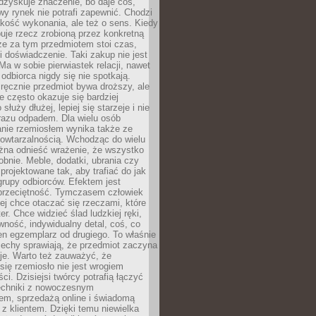
dzyskuje znaczenie, bo daje coś,
y rynek nie potrafi zapewnić. Chodzi
jakość wykonania, ale też o sens. Kiedy
uje rzecz zrobioną przez konkretną
że za tym przedmiotem stoi czas,
i doświadczenie. Taki zakup nie jest
a w sobie pierwiastek relacji, nawet
i odbiorca nigdy się nie spotkają.
ręcznie przedmiot bywa droższy, ale
e często okazuje się bardziej
 służy dłużej, lepiej się starzeje i nie
 razu odpadem. Dla wielu osób
anie rzemiosłem wynika także ze
owtarzalnością. Wchodząc do wielu
żna odnieść wrażenie, że wszystko
bnie. Meble, dodatki, ubrania czy
projektowane tak, aby trafiać do jak
grupy odbiorców. Efektem jest
przeciętność. Tymczasem człowiek
ej chce otaczać się rzeczami, które
er. Chce widzieć ślad ludzkiej ręki,
wność, indywidualny detal, coś, co
en egzemplarz od drugiego. To właśnie
cechy sprawiają, że przedmiot zaczyna
je. Warto też zauważyć, że
się rzemiosło nie jest wrogiem
i. Dzisiejsi twórcy potrafią łączyć
techniki z nowoczesnym
em, sprzedażą online i świadomą
z klientem. Dzięki temu niewielka