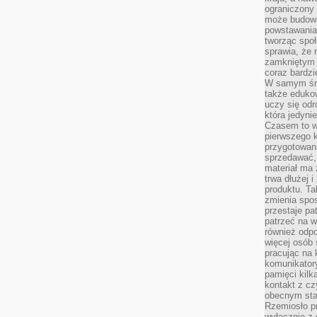
ograniczony 
może budowa
powstawania 
tworząc społ
sprawia, że r
zamkniętym 
coraz bardzi
W samym śro
także edukow
uczy się odr
która jedyni
Czasem to wł
pierwszego k
przygotowa
sprzedawać,
materiał ma
trwa dłużej 
produktu. Ta
zmienia spos
przestaje pa
patrzeć na w
również odpo
więcej osób 
pracując na 
komunikatory
pamięci kilk
kontakt z cz
obecnym staj
Rzemiosło pr
wyłącznie z 