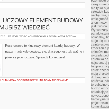
Rzemiosło o
czego masow
nie tylko o 
człowiek kup
osobę, wie, 
umiejętność 
KLUCZOWY ELEMENT BUDOWY
anonimowy. M
jeśli twórca 
 MUSISZ WIEDZIEĆ
Wytworzony 
paradoksalni
RUSZTOWANIE:
 2025
MOŻLIWOŚĆ KOMENTOWANIA
ZOSTAŁA WYŁĄCZONA
opłacalny, bo
KLUCZOWY
staje się od
ELEMENT
zainteresow
BUDOWY
Rusztowanie to kluczowy element każdej budowy. W
–
zmęczenia p
WSZYSTKO,
naszym artykule dowiesz się, dlaczego jest tak ważne i
sklepów, mo
CO
MUSISZ
wygląda podo
jakie są jego rodzaje. Sprawdź koniecznie!
WIEDZIEĆ
ceramika są 
najszerszej 
bezpieczna 
coraz części
mają charakt
drobną nieró
H BUDYNKÓW GOSPODARCZYCH NA DOMY MIESZKALNE
odróżnia jed
te subtelne 
budzić emoc
odradzające 
nowoczesnośc
tradycyjne 
projektowani
komunikacją 