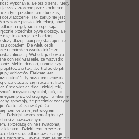
jakość wykonania, ale też o sens. Kiedy
uje rzecz zrobioną przez konkretną
że za tym przedmiotem stoi czas,
i doświadczenie. Taki zakup nie jest
a w sobie pierwiastek relacji, nawet
i odbiorca nigdy się nie spotkają.
ręcznie przedmiot bywa droższy, ale
e często okazuje się bardziej
 służy dłużej, lepiej się starzeje i nie
 razu odpadem. Dla wielu osób
anie rzemiosłem wynika także ze
owtarzalnością. Wchodząc do wielu
żna odnieść wrażenie, że wszystko
bnie. Meble, dodatki, ubrania czy
projektowane tak, aby trafiać do jak
grupy odbiorców. Efektem jest
przeciętność. Tymczasem człowiek
ej chce otaczać się rzeczami, które
er. Chce widzieć ślad ludzkiej ręki,
wność, indywidualny detal, coś, co
en egzemplarz od drugiego. To właśnie
cechy sprawiają, że przedmiot zaczyna
je. Warto też zauważyć, że
się rzemiosło nie jest wrogiem
i. Dzisiejsi twórcy potrafią łączyć
techniki z nowoczesnym
em, sprzedażą online i świadomą
z klientem. Dzięki temu niewielka
oże dotrzeć do odbiorców z całego
et z zagranicy. Dawniej rzemieślnik był