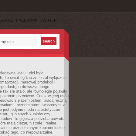
SCRIBE
FACEBOOK
TWITTER
iedawna wielu ludzi było
, że świat będzie zmierzał wyłącznie
omatyzacji, masowej produkcji i
ego dostępu do wszystkiego.
 tak się stało, ale równolegle pojawiło
 pozornie przeciwne. Coraz więcej osób
resować się rzemiosłem, pracą ręczną,
owniami i przedmiotami tworzonymi z
e jest jedynie moda na estetyczne
ztatu, glinianych kubków czy
stołów. To głębsza potrzeba powrotu
óre mają ciężar, historię i realną
wiecie przepełnionym kopiami ludzie
ukać tego, co niepowtarzalne.