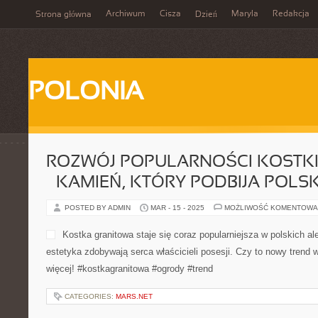
Archiwum
Cisza
Maryla
Redakcja
Strona główna
Dzień
POLONIA
ROZWÓJ POPULARNOŚCI KOSTKI
– KAMIEŃ, KTÓRY PODBIJA POLSK
POSTED BY ADMIN
MAR - 15 - 2025
MOŻLIWOŚĆ KOMENTOWA
Kostka granitowa staje się coraz popularniejsza w polskich ale
estetyka zdobywają serca właścicieli posesji. Czy to nowy trend
więcej! #kostkagranitowa #ogrody #trend
CATEGORIES:
MARS.NET