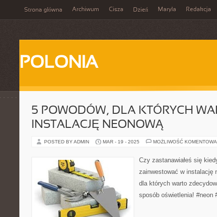
Archiwum
Cisza
Maryla
Redakcja
Strona główna
Dzień
POLONIA
5 POWODÓW, DLA KTÓRYCH WA
INSTALACJĘ NEONOWĄ
POSTED BY ADMIN
MAR - 19 - 2025
MOŻLIWOŚĆ KOMENTOWA
Czy zastanawiałeś się kied
zainwestować w instalację
dla których warto zdecydow
sposób oświetlenia! #neon 