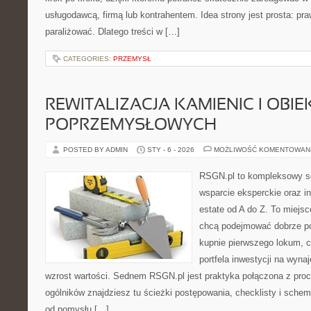
usługodawcą, firmą lub kontrahentem. Idea strony jest prosta: pra
paraliżować. Dlatego treści w […]
CATEGORIES:
PRZEMYSŁ
REWITALIZACJA KAMIENIC I OBI
POPRZEMYSŁOWYCH
POSTED BY ADMIN
STY - 6 - 2026
MOŻLIWOŚĆ KOMENTOWAN
RSGN.pl to kompleksowy se
wsparcie eksperckie oraz i
estate od A do Z. To miejsc
chcą podejmować dobrze pol
kupnie pierwszego lokum, c
portfela inwestycji na wynaj
wzrost wartości. Sednem RSGN.pl jest praktyka połączona z proc
ogólników znajdziesz tu ścieżki postępowania, checklisty i schem
od pomysłu […]