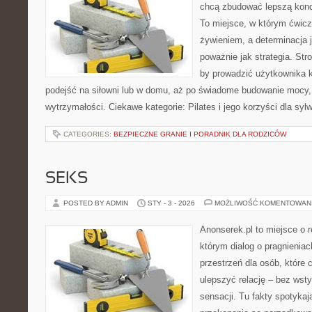
chcą zbudować lepszą kond
To miejsce, w którym ćwicz
żywieniem, a determinacja 
poważnie jak strategia. Str
by prowadzić użytkownika k
podejść na siłowni lub w domu, aż po świadome budowanie mocy,
wytrzymałości. Ciekawe kategorie: Pilates i jego korzyści dla sylw
CATEGORIES:
BEZPIECZNE GRANIE I PORADNIK DLA RODZICÓW
SEKS
POSTED BY ADMIN
STY - 3 - 2026
MOŻLIWOŚĆ KOMENTOWAN
Anonserek.pl to miejsce o re
którym dialog o pragnienia
przestrzeń dla osób, które 
ulepszyć relację – bez wsty
sensacji. Tu fakty spotykaj