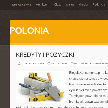
Archiwum
Cisza
Maryla
Redakcja
Strona główna
Dzień
POLONIA
KREDYTY I POŻYCZKI
POSTED BY ADMIN
STY - 6 - 2026
MOŻLIWOŚĆ KOMENTOWAN
BlogdlaKonsumenta.pl to kon
skupia się na tym, co w co
boli: uprawnieniach klienta
cywilistycznych pokazanych
To miejsce powstało po to, 
brzmią jak prawnicza łamig
krok po kroku, dzięki któremu potrafisz skutecznie zareagować 