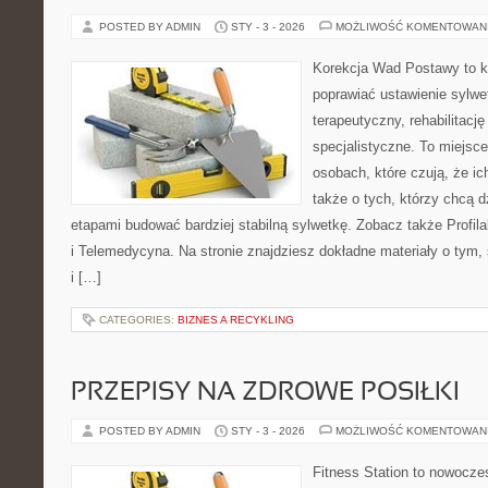
POSTED BY ADMIN
STY - 3 - 2026
MOŻLIWOŚĆ KOMENTOWAN
Korekcja Wad Postawy to ko
poprawiać ustawienie sylwet
terapeutyczny, rehabilitacj
specjalistyczne. To miejsc
osobach, które czują, że ic
także o tych, którzy chcą d
etapami budować bardziej stabilną sylwetkę. Zobacz także Profila
i Telemedycyna. Na stronie znajdziesz dokładne materiały o tym,
i […]
CATEGORIES:
BIZNES A RECYKLING
PRZEPISY NA ZDROWE POSIŁKI
POSTED BY ADMIN
STY - 3 - 2026
MOŻLIWOŚĆ KOMENTOWAN
Fitness Station to nowoczes