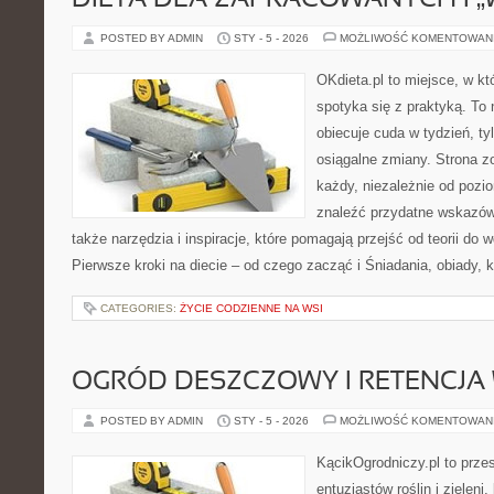
DIETA DLA ZAPRACOWANYCH I „
POSTED BY ADMIN
STY - 5 - 2026
MOŻLIWOŚĆ KOMENTOWAN
OKdieta.pl to miejsce, w k
spotyka się z praktyką. To n
obiecuje cuda w tydzień, ty
osiągalne zmiany. Strona z
każdy, niezależnie od pozi
znaleźć przydatne wskazów
także narzędzia i inspiracje, które pomagają przejść od teorii do
Pierwsze kroki na diecie – od czego zacząć i Śniadania, obiady, 
CATEGORIES:
ŻYCIE CODZIENNE NA WSI
OGRÓD DESZCZOWY I RETENCJA
POSTED BY ADMIN
STY - 5 - 2026
MOŻLIWOŚĆ KOMENTOWAN
KącikOgrodniczy.pl to prze
entuzjastów roślin i zieleni