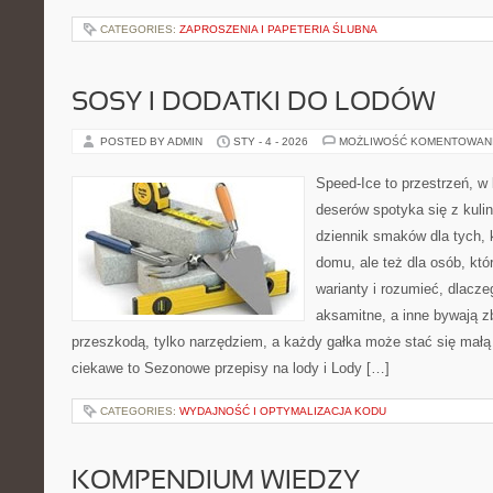
CATEGORIES:
ZAPROSZENIA I PAPETERIA ŚLUBNA
SOSY I DODATKI DO LODÓW
POSTED BY ADMIN
STY - 4 - 2026
MOŻLIWOŚĆ KOMENTOWAN
Speed-Ice to przestrzeń, w
deserów spotyka się z kuli
dziennik smaków dla tych, 
domu, ale też dla osób, kt
warianty i rozumieć, dlacz
aksamitne, a inne bywają zb
przeszkodą, tylko narzędziem, a każdy gałka może stać się małą
ciekawe to Sezonowe przepisy na lody i Lody […]
CATEGORIES:
WYDAJNOŚĆ I OPTYMALIZACJA KODU
KOMPENDIUM WIEDZY