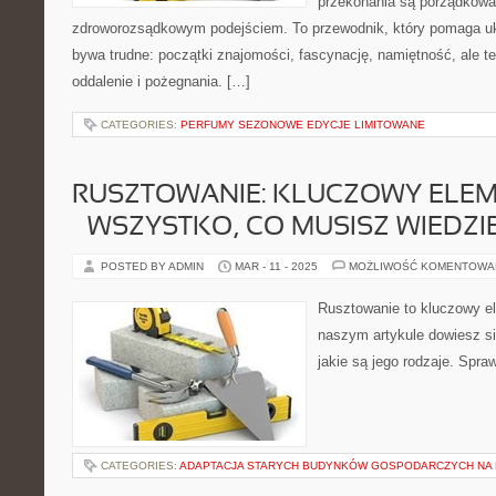
przekonania są porządkow
zdroworozsądkowym podejściem. To przewodnik, który pomaga uk
bywa trudne: początki znajomości, fascynację, namiętność, ale też
oddalenie i pożegnania. […]
CATEGORIES:
PERFUMY SEZONOWE EDYCJE LIMITOWANE
RUSZTOWANIE: KLUCZOWY ELE
– WSZYSTKO, CO MUSISZ WIEDZI
POSTED BY ADMIN
MAR - 11 - 2025
MOŻLIWOŚĆ KOMENTOWA
Rusztowanie to kluczowy e
naszym artykule dowiesz si
jakie są jego rodzaje. Spra
CATEGORIES:
ADAPTACJA STARYCH BUDYNKÓW GOSPODARCZYCH NA 