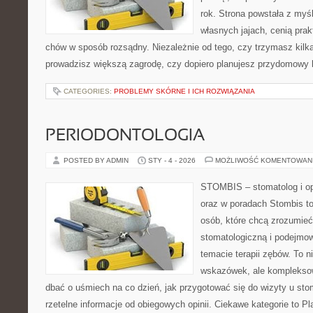
rok. Strona powstała z myśl
własnych jajach, cenią pra
chów w sposób rozsądny. Niezależnie od tego, czy trzymasz kilk
prowadzisz większą zagrodę, czy dopiero planujesz przydomowy k
CATEGORIES:
PROBLEMY SKÓRNE I ICH ROZWIĄZANIA
PERIODONTOLOGIA
POSTED BY ADMIN
STY - 4 - 2026
MOŻLIWOŚĆ KOMENTOWAN
STOMBIS – stomatolog i op
oraz w poradach Stombis to
osób, które chcą zrozumieć 
stomatologiczną i podejmo
temacie terapii zębów. To ni
wskazówek, ale kompleksow
dbać o uśmiech na co dzień, jak przygotować się do wizyty u stom
rzetelne informacje od obiegowych opinii. Ciekawe kategorie to P