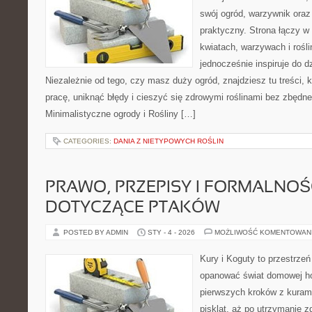
swój ogród, warzywnik oraz
praktyczny. Strona łączy w
kwiatach, warzywach i rośl
jednocześnie inspiruje do dz
Niezależnie od tego, czy masz duży ogród, znajdziesz tu treści,
pracę, uniknąć błędy i cieszyć się zdrowymi roślinami bez zbędn
Minimalistyczne ogrody i Rośliny […]
CATEGORIES:
DANIA Z NIETYPOWYCH ROŚLIN
PRAWO, PRZEPISY I FORMALNOŚ
DOTYCZĄCE PTAKÓW
POSTED BY ADMIN
STY - 4 - 2026
MOŻLIWOŚĆ KOMENTOWAN
Kury i Koguty to przestrzeń
opanować świat domowej ho
pierwszych kroków z kuram
piskląt, aż po utrzymanie 