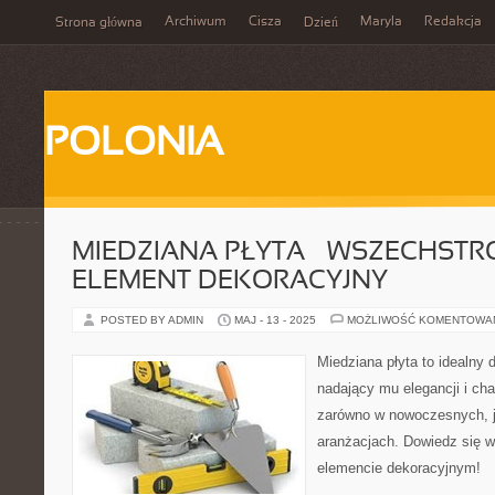
Archiwum
Cisza
Maryla
Redakcja
Strona główna
Dzień
POLONIA
MIEDZIANA PŁYTA – WSZECHST
ELEMENT DEKORACYJNY
POSTED BY ADMIN
MAJ - 13 - 2025
MOŻLIWOŚĆ KOMENTOWA
Miedziana płyta to idealny
nadający mu elegancji i ch
zarówno w nowoczesnych, j
aranżacjach. Dowiedz się 
elemencie dekoracyjnym!