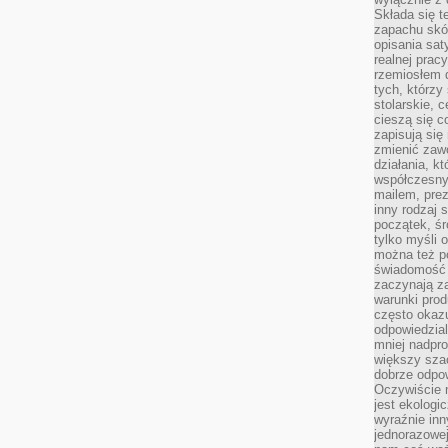
Składa się t
zapachu skóry
opisania sat
realnej prac
rzemiosłem d
tych, którzy
stolarskie, c
cieszą się c
zapisują się 
zmienić zawó
działania, k
współczesny
mailem, prez
inny rodzaj 
początek, śr
tylko myśli 
można też p
świadomość 
zaczynają z
warunki prod
często okazu
odpowiedzial
mniej nadpro
większy szac
dobrze odpo
Oczywiście 
jest ekologi
wyraźnie in
jednorazowej