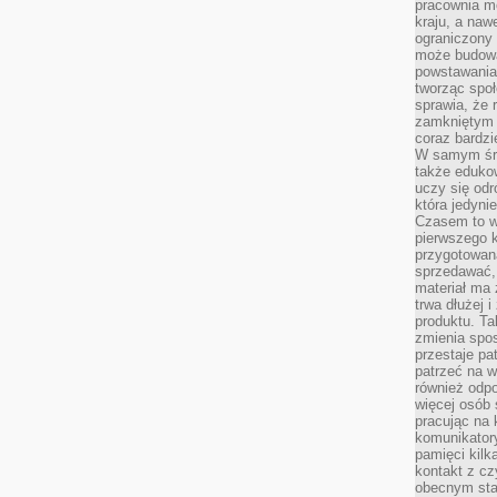
pracownia m
kraju, a naw
ograniczony 
może budowa
powstawania 
tworząc społ
sprawia, że r
zamkniętym 
coraz bardzi
W samym śro
także edukow
uczy się odr
która jedyni
Czasem to wł
pierwszego k
przygotowa
sprzedawać,
materiał ma
trwa dłużej 
produktu. Ta
zmienia spos
przestaje pa
patrzeć na w
również odpo
więcej osób 
pracując na 
komunikatory
pamięci kilk
kontakt z cz
obecnym staj