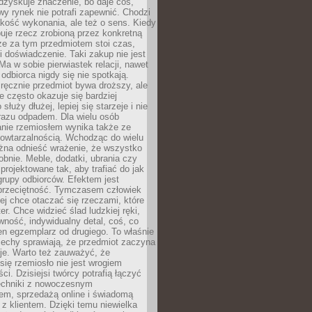
dzyskuje znaczenie, bo daje coś,
y rynek nie potrafi zapewnić. Chodzi
jakość wykonania, ale też o sens. Kiedy
uje rzecz zrobioną przez konkretną
że za tym przedmiotem stoi czas,
i doświadczenie. Taki zakup nie jest
a w sobie pierwiastek relacji, nawet
i odbiorca nigdy się nie spotkają.
ręcznie przedmiot bywa droższy, ale
e często okazuje się bardziej
 służy dłużej, lepiej się starzeje i nie
 razu odpadem. Dla wielu osób
anie rzemiosłem wynika także ze
owtarzalnością. Wchodząc do wielu
żna odnieść wrażenie, że wszystko
bnie. Meble, dodatki, ubrania czy
projektowane tak, aby trafiać do jak
grupy odbiorców. Efektem jest
przeciętność. Tymczasem człowiek
ej chce otaczać się rzeczami, które
er. Chce widzieć ślad ludzkiej ręki,
wność, indywidualny detal, coś, co
en egzemplarz od drugiego. To właśnie
cechy sprawiają, że przedmiot zaczyna
je. Warto też zauważyć, że
się rzemiosło nie jest wrogiem
i. Dzisiejsi twórcy potrafią łączyć
techniki z nowoczesnym
em, sprzedażą online i świadomą
z klientem. Dzięki temu niewielka