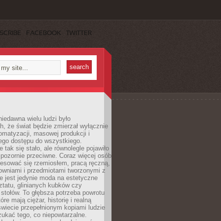
SCRIBE
FACEBOOK
TWITTER
iedawna wielu ludzi było
, że świat będzie zmierzał wyłącznie
omatyzacji, masowej produkcji i
ego dostępu do wszystkiego.
 tak się stało, ale równolegle pojawiło
 pozornie przeciwne. Coraz więcej osób
resować się rzemiosłem, pracą ręczną,
owniami i przedmiotami tworzonymi z
e jest jedynie moda na estetyczne
ztatu, glinianych kubków czy
stołów. To głębsza potrzeba powrotu
óre mają ciężar, historię i realną
wiecie przepełnionym kopiami ludzie
ukać tego, co niepowtarzalne.