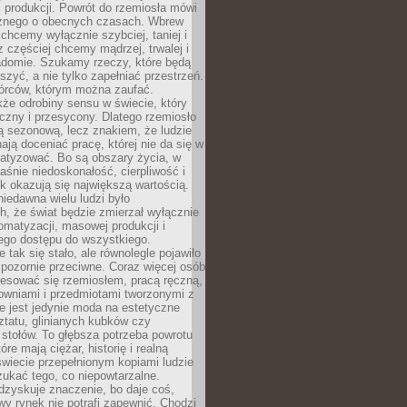
 produkcji. Powrót do rzemiosła mówi
żnego o obecnych czasach. Wbrew
chcemy wyłącznie szybciej, taniej i
z częściej chcemy mądrzej, trwalej i
iadomie. Szukamy rzeczy, które będą
zyć, a nie tylko zapełniać przestrzeń.
rców, którym można zaufać.
że odrobiny sensu w świecie, który
czny i przesycony. Dlatego rzemiosło
ą sezonową, lecz znakiem, że ludzie
ją doceniać pracę, której nie da się w
matyzować. Bo są obszary życia, w
łaśnie niedoskonałość, cierpliwość i
ek okazują się największą wartością.
iedawna wielu ludzi było
, że świat będzie zmierzał wyłącznie
omatyzacji, masowej produkcji i
ego dostępu do wszystkiego.
 tak się stało, ale równolegle pojawiło
 pozornie przeciwne. Coraz więcej osób
resować się rzemiosłem, pracą ręczną,
owniami i przedmiotami tworzonymi z
e jest jedynie moda na estetyczne
ztatu, glinianych kubków czy
stołów. To głębsza potrzeba powrotu
óre mają ciężar, historię i realną
wiecie przepełnionym kopiami ludzie
ukać tego, co niepowtarzalne.
dzyskuje znaczenie, bo daje coś,
y rynek nie potrafi zapewnić. Chodzi