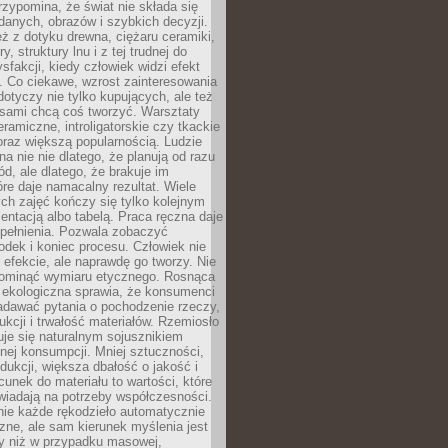
zypomina, że świat nie składa się
danych, obrazów i szybkich decyzji.
eż z dotyku drewna, ciężaru ceramiki,
, struktury lnu i z tej trudnej do
ysfakcji, kiedy człowiek widzi efekt
y. Co ciekawe, wzrost zainteresowania
otyczy nie tylko kupujących, ale też
 sami chcą coś tworzyć. Warsztaty
eramiczne, introligatorskie czy tkackie
oraz większą popularnością. Ludzie
na nie nie dlatego, że planują od razu
d, ale dlatego, że brakuje im
tóre daje namacalny rezultat. Wiele
ch zajęć kończy się tylko kolejnym
entacją albo tabelą. Praca ręczna daje
spełnienia. Pozwala zobaczyć
odek i koniec procesu. Człowiek nie
o efekcie, ale naprawdę go tworzy. Nie
ominąć wymiaru etycznego. Rosnąca
ekologiczna sprawia, że konsumenci
adawać pytania o pochodzenie rzeczy,
ukcji i trwałość materiałów. Rzemiosło
je się naturalnym sojusznikiem
nej konsumpcji. Mniej sztuczności,
dukcji, większa dbałość o jakość i
unek do materiału to wartości, które
wiadają na potrzeby współczesności.
nie każde rękodzieło automatycznie
czne, ale sam kierunek myślenia jest
ny niż w przypadku masowej,