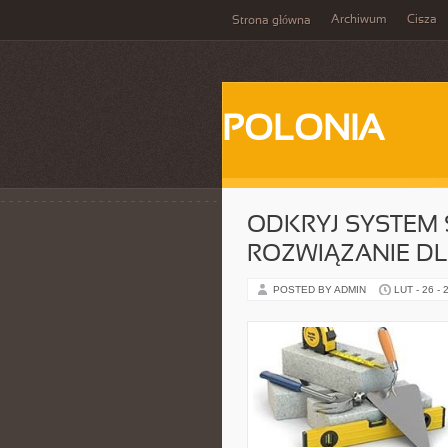
Archiwum
Cisza
Strona główna
POLONIA
ODKRYJ SYSTEM 
ROZWIĄZANIE D
POSTED BY ADMIN
LUT - 26 - 