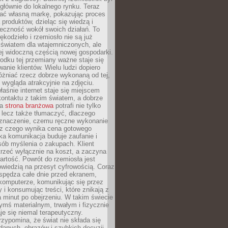
głównie do lokalnego rynku. Teraz
ć własną markę, pokazując proces
produktów, dzieląc się wiedzą i
eczność wokół swoich działań. To
ękodzieło i rzemiosło nie są już
światem dla wtajemniczonych, ale
ej widoczną częścią nowej gospodarki.
dku tej przemiany ważne staje się
anie klientów. Wielu ludzi dopiero
óżniać rzecz dobrze wykonaną od tej,
e wygląda atrakcyjnie na zdjęciu.
aśnie internet staje się miejscem
ontaktu z takim światem, a dobrze
na
strona branżowa
potrafi nie tylko
 lecz także tłumaczyć, dlaczego
 znaczenie, czemu ręczne wykonanie
i z czego wynika cena gotowego
ka komunikacja buduje zaufanie i
ób myślenia o zakupach. Klient
trzeć wyłącznie na koszt, a zaczyna
artość. Powrót do rzemiosła jest
wiedzią na przesyt cyfrowością. Coraz
spędza całe dnie przed ekranem,
komputerze, komunikując się przez
 i konsumując treści, które znikają z
a minut po obejrzeniu. W takim świecie
ymś materialnym, trwałym i fizycznie
e się niemal terapeutyczny.
zypomina, że świat nie składa się
danych, obrazów i szybkich decyzji.