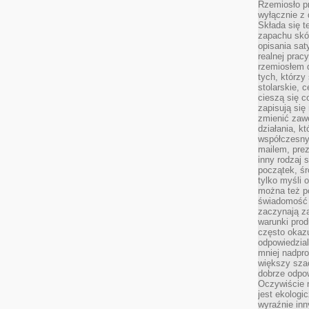
Rzemiosło pr
wyłącznie z 
Składa się t
zapachu skóry
opisania sat
realnej prac
rzemiosłem d
tych, którzy
stolarskie, c
cieszą się c
zapisują się 
zmienić zawó
działania, k
współczesny
mailem, prez
inny rodzaj 
początek, śr
tylko myśli 
można też p
świadomość 
zaczynają z
warunki prod
często okazu
odpowiedzial
mniej nadpro
większy szac
dobrze odpo
Oczywiście 
jest ekologi
wyraźnie in