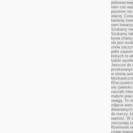
jednorazowej
nam coś wa
pozorom nie 
więcej. Cora
bardziej św
nam towarzys
Szukamy twó
Szukamy tak
bywa chaoty
nie jest mod
znów zaczyna
pełni zauto
których to w
ludzki wysił
Jeszcze do n
przekonanych
w stronę aut
błyskawiczn
Rzeczywiście
się zjawisko
zaczęło inte
małymi prac
uwagą. To ni
zdjęcia wars
drewnianych 
do rzeczy, kt
wartość. W ś
zaczynają sz
Rzemiosło o
czego masow