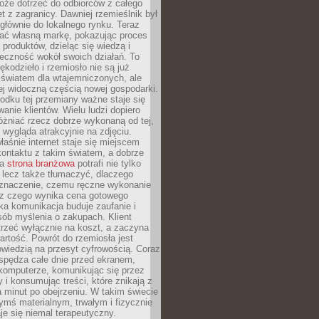
oże dotrzeć do odbiorców z całego
et z zagranicy. Dawniej rzemieślnik był
głównie do lokalnego rynku. Teraz
ć własną markę, pokazując proces
produktów, dzieląc się wiedzą i
eczność wokół swoich działań. To
ękodzieło i rzemiosło nie są już
światem dla wtajemniczonych, ale
ej widoczną częścią nowej gospodarki.
dku tej przemiany ważne staje się
anie klientów. Wielu ludzi dopiero
óżniać rzecz dobrze wykonaną od tej,
e wygląda atrakcyjnie na zdjęciu.
aśnie internet staje się miejscem
ontaktu z takim światem, a dobrze
na
strona branżowa
potrafi nie tylko
 lecz także tłumaczyć, dlaczego
 znaczenie, czemu ręczne wykonanie
i z czego wynika cena gotowego
ka komunikacja buduje zaufanie i
ób myślenia o zakupach. Klient
trzeć wyłącznie na koszt, a zaczyna
artość. Powrót do rzemiosła jest
wiedzią na przesyt cyfrowością. Coraz
spędza całe dnie przed ekranem,
komputerze, komunikując się przez
 i konsumując treści, które znikają z
a minut po obejrzeniu. W takim świecie
ymś materialnym, trwałym i fizycznie
e się niemal terapeutyczny.