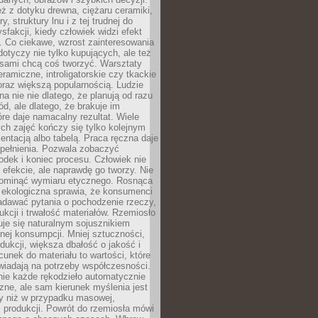
eż z dotyku drewna, ciężaru ceramiki,
, struktury lnu i z tej trudnej do
ysfakcji, kiedy człowiek widzi efekt
y. Co ciekawe, wzrost zainteresowania
otyczy nie tylko kupujących, ale też
 sami chcą coś tworzyć. Warsztaty
eramiczne, introligatorskie czy tkackie
oraz większą popularnością. Ludzie
na nie nie dlatego, że planują od razu
d, ale dlatego, że brakuje im
tóre daje namacalny rezultat. Wiele
ch zajęć kończy się tylko kolejnym
entacją albo tabelą. Praca ręczna daje
spełnienia. Pozwala zobaczyć
odek i koniec procesu. Człowiek nie
o efekcie, ale naprawdę go tworzy. Nie
ominąć wymiaru etycznego. Rosnąca
ekologiczna sprawia, że konsumenci
adawać pytania o pochodzenie rzeczy,
ukcji i trwałość materiałów. Rzemiosło
je się naturalnym sojusznikiem
nej konsumpcji. Mniej sztuczności,
dukcji, większa dbałość o jakość i
unek do materiału to wartości, które
wiadają na potrzeby współczesności.
nie każde rękodzieło automatycznie
czne, ale sam kierunek myślenia jest
ny niż w przypadku masowej,
 produkcji. Powrót do rzemiosła mówi