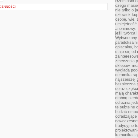
Rzemiosło o
czego masow
IENNOŚCI
nie tylko o 
człowiek kup
osobę, wie, 
umiejętność 
anonimowy. M
jeśli twórca 
Wytworzony 
paradoksalni
opłacalny, bo
staje się od
zainteresow
zmęczenia p
sklepów, mo
wygląda podo
ceramika są 
najszerszej 
bezpieczna 
coraz części
mają charakt
drobną nieró
odróżnia jed
te subtelne 
budzić emoc
odradzające 
nowoczesnośc
tradycyjne 
projektowani
komunikacją 