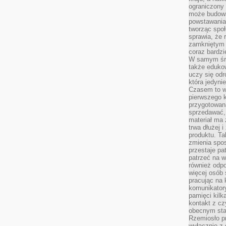
ograniczony 
może budowa
powstawania 
tworząc społ
sprawia, że r
zamkniętym 
coraz bardzi
W samym śro
także edukow
uczy się odr
która jedyni
Czasem to wł
pierwszego k
przygotowa
sprzedawać,
materiał ma
trwa dłużej 
produktu. Ta
zmienia spos
przestaje pa
patrzeć na w
również odpo
więcej osób 
pracując na 
komunikatory
pamięci kilk
kontakt z cz
obecnym staj
Rzemiosło pr
wyłącznie z 