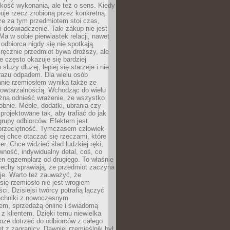
jakość wykonania, ale też o sens. Kiedy
uje rzecz zrobioną przez konkretną
że za tym przedmiotem stoi czas,
i doświadczenie. Taki zakup nie jest
a w sobie pierwiastek relacji, nawet
i odbiorca nigdy się nie spotkają.
ręcznie przedmiot bywa droższy, ale
e często okazuje się bardziej
 służy dłużej, lepiej się starzeje i nie
 razu odpadem. Dla wielu osób
anie rzemiosłem wynika także ze
owtarzalnością. Wchodząc do wielu
żna odnieść wrażenie, że wszystko
bnie. Meble, dodatki, ubrania czy
projektowane tak, aby trafiać do jak
grupy odbiorców. Efektem jest
przeciętność. Tymczasem człowiek
ej chce otaczać się rzeczami, które
er. Chce widzieć ślad ludzkiej ręki,
wność, indywidualny detal, coś, co
en egzemplarz od drugiego. To właśnie
cechy sprawiają, że przedmiot zaczyna
je. Warto też zauważyć, że
się rzemiosło nie jest wrogiem
i. Dzisiejsi twórcy potrafią łączyć
techniki z nowoczesnym
em, sprzedażą online i świadomą
z klientem. Dzięki temu niewielka
oże dotrzeć do odbiorców z całego
et z zagranicy. Dawniej rzemieślnik był