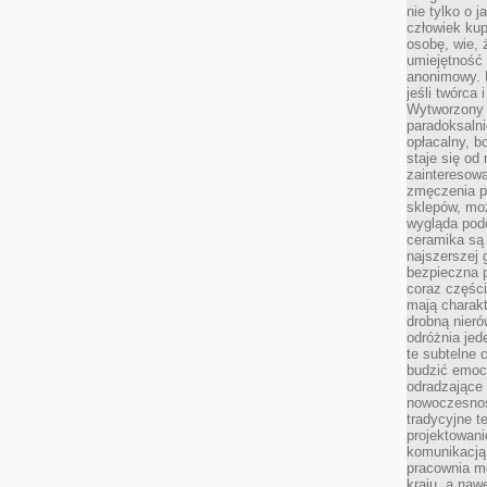
nie tylko o 
człowiek kup
osobę, wie, 
umiejętność 
anonimowy. M
jeśli twórca 
Wytworzony 
paradoksalni
opłacalny, bo
staje się od
zainteresow
zmęczenia p
sklepów, mo
wygląda podo
ceramika są 
najszerszej 
bezpieczna 
coraz części
mają charakt
drobną nieró
odróżnia jed
te subtelne 
budzić emoc
odradzające 
nowoczesnośc
tradycyjne 
projektowani
komunikacją 
pracownia m
kraju, a naw