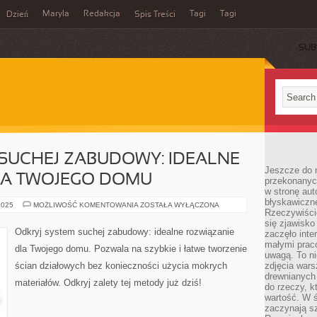
Maryla
Redakcja
Tagi
Tagi
Dzień
Spis Treści
SUB
SUCHEJ ZABUDOWY: IDEALNE
Jeszcze do n
LA TWOJEGO DOMU
przekonanych
w stronę aut
błyskawiczn
ODKRYJ
2025
MOŻLIWOŚĆ KOMENTOWANIA
ZOSTAŁA WYŁĄCZONA
Rzeczywiście
SYSTEM
SUCHEJ
się zjawisko
ZABUDOWY:
Odkryj system suchej zabudowy: idealne rozwiązanie
zaczęło inte
IDEALNE
ROZWIĄZANIE
małymi prac
dla Twojego domu. Pozwala na szybkie i łatwe tworzenie
DLA
uwagą. To ni
TWOJEGO
ścian działowych bez konieczności użycia mokrych
zdjęcia wars
DOMU
drewnianych 
materiałów. Odkryj zalety tej metody już dziś!
do rzeczy, kt
wartość. W ś
zaczynają sz