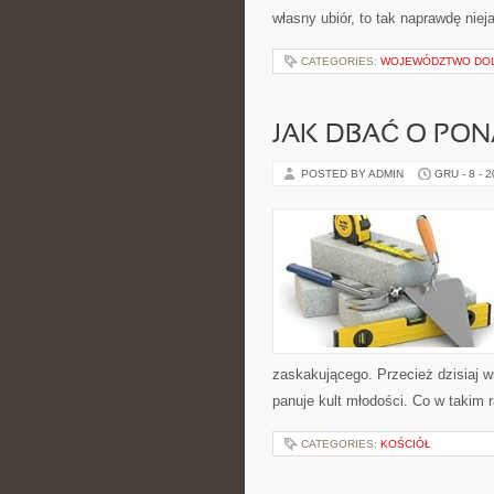
własny ubiór, to tak naprawdę niej
CATEGORIES:
WOJEWÓDZTWO DO
JAK DBAĆ O PON
POSTED BY ADMIN
GRU - 8 - 
zaskakującego. Przecież dzisiaj 
panuje kult młodości. Co w takim r
CATEGORIES:
KOŚCIÓŁ