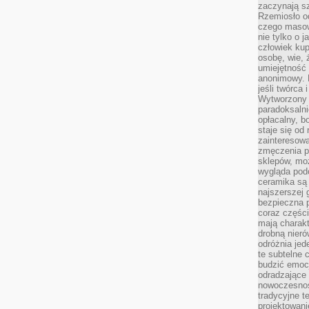
zaczynają sz
Rzemiosło o
czego masow
nie tylko o 
człowiek kup
osobę, wie, 
umiejętność 
anonimowy. M
jeśli twórca 
Wytworzony 
paradoksalni
opłacalny, bo
staje się od
zainteresow
zmęczenia p
sklepów, mo
wygląda podo
ceramika są 
najszerszej 
bezpieczna 
coraz części
mają charakt
drobną nieró
odróżnia jed
te subtelne 
budzić emoc
odradzające 
nowoczesnośc
tradycyjne 
projektowani