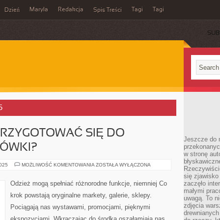
Maryla
Redakcja
Tagi
Tagi
Dzień
Spis Treści
SUB
5
PRZYGOTOWAĆ SIĘ DO
Jeszcze do n
IÓWKI?
przekonanych
w stronę aut
błyskawiczn
W
2025
MOŻLIWOŚĆ KOMENTOWANIA
ZOSTAŁA WYŁĄCZONA
Rzeczywiście
JAKI
SPOSÓB
się zjawisko
PRZYGOTOWAĆ
Odzież mogą spełniać różnorodne funkcje, niemniej Co
zaczęło inte
SIĘ
małymi prac
DO
krok powstają oryginalne markety, galerie, sklepy.
WŁASNEJ
uwagą. To ni
STUDNIÓWKI?
zdjęcia wars
Pociągają nas wystawami, promocjami, pięknymi
drewnianych 
ekspozycjami. Wkraczając do środka oszałamiają nas