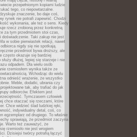
óre mają ciężar, historię i realną
wiecie przepełnionym kopiami ludzie
ukać tego, co niepowtarzalne.
dzyskuje znaczenie, bo daje coś,
y rynek nie potrafi zapewnić. Chodzi
jakość wykonania, ale też o sens. Kiedy
uje rzecz zrobioną przez konkretną
że za tym przedmiotem stoi czas,
i doświadczenie. Taki zakup nie jest
a w sobie pierwiastek relacji, nawet
i odbiorca nigdy się nie spotkają.
ręcznie przedmiot bywa droższy, ale
e często okazuje się bardziej
 służy dłużej, lepiej się starzeje i nie
 razu odpadem. Dla wielu osób
anie rzemiosłem wynika także ze
owtarzalnością. Wchodząc do wielu
żna odnieść wrażenie, że wszystko
bnie. Meble, dodatki, ubrania czy
projektowane tak, aby trafiać do jak
grupy odbiorców. Efektem jest
przeciętność. Tymczasem człowiek
ej chce otaczać się rzeczami, które
er. Chce widzieć ślad ludzkiej ręki,
wność, indywidualny detal, coś, co
en egzemplarz od drugiego. To właśnie
cechy sprawiają, że przedmiot zaczyna
je. Warto też zauważyć, że
się rzemiosło nie jest wrogiem
i. Dzisiejsi twórcy potrafią łączyć