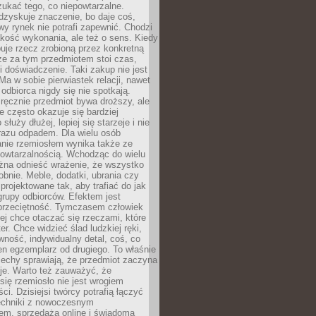
ukać tego, co niepowtarzalne.
dzyskuje znaczenie, bo daje coś,
y rynek nie potrafi zapewnić. Chodzi
jakość wykonania, ale też o sens. Kiedy
uje rzecz zrobioną przez konkretną
że za tym przedmiotem stoi czas,
i doświadczenie. Taki zakup nie jest
a w sobie pierwiastek relacji, nawet
i odbiorca nigdy się nie spotkają.
ręcznie przedmiot bywa droższy, ale
e często okazuje się bardziej
 służy dłużej, lepiej się starzeje i nie
 razu odpadem. Dla wielu osób
anie rzemiosłem wynika także ze
owtarzalnością. Wchodząc do wielu
żna odnieść wrażenie, że wszystko
bnie. Meble, dodatki, ubrania czy
projektowane tak, aby trafiać do jak
grupy odbiorców. Efektem jest
przeciętność. Tymczasem człowiek
ej chce otaczać się rzeczami, które
er. Chce widzieć ślad ludzkiej ręki,
wność, indywidualny detal, coś, co
en egzemplarz od drugiego. To właśnie
cechy sprawiają, że przedmiot zaczyna
je. Warto też zauważyć, że
się rzemiosło nie jest wrogiem
i. Dzisiejsi twórcy potrafią łączyć
techniki z nowoczesnym
em, sprzedażą online i świadomą