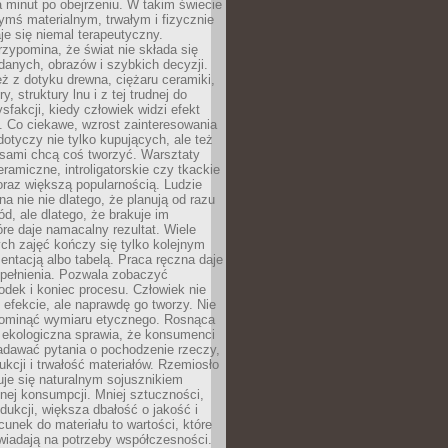
a minut po obejrzeniu. W takim świecie
ymś materialnym, trwałym i fizycznie
e się niemal terapeutyczny.
zypomina, że świat nie składa się
danych, obrazów i szybkich decyzji.
eż z dotyku drewna, ciężaru ceramiki,
, struktury lnu i z tej trudnej do
ysfakcji, kiedy człowiek widzi efekt
y. Co ciekawe, wzrost zainteresowania
otyczy nie tylko kupujących, ale też
 sami chcą coś tworzyć. Warsztaty
eramiczne, introligatorskie czy tkackie
oraz większą popularnością. Ludzie
na nie nie dlatego, że planują od razu
d, ale dlatego, że brakuje im
tóre daje namacalny rezultat. Wiele
ch zajęć kończy się tylko kolejnym
entacją albo tabelą. Praca ręczna daje
spełnienia. Pozwala zobaczyć
odek i koniec procesu. Człowiek nie
o efekcie, ale naprawdę go tworzy. Nie
ominąć wymiaru etycznego. Rosnąca
ekologiczna sprawia, że konsumenci
adawać pytania o pochodzenie rzeczy,
ukcji i trwałość materiałów. Rzemiosło
je się naturalnym sojusznikiem
nej konsumpcji. Mniej sztuczności,
dukcji, większa dbałość o jakość i
unek do materiału to wartości, które
wiadają na potrzeby współczesności.