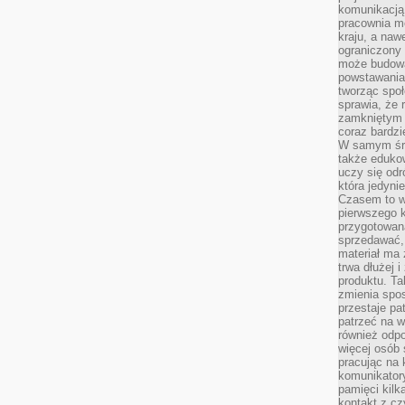
komunikacją 
pracownia m
kraju, a naw
ograniczony 
może budowa
powstawania 
tworząc społ
sprawia, że r
zamkniętym 
coraz bardzi
W samym śro
także edukow
uczy się odr
która jedyni
Czasem to wł
pierwszego k
przygotowa
sprzedawać,
materiał ma
trwa dłużej 
produktu. Ta
zmienia spos
przestaje pa
patrzeć na w
również odpo
więcej osób 
pracując na 
komunikatory
pamięci kilk
kontakt z cz