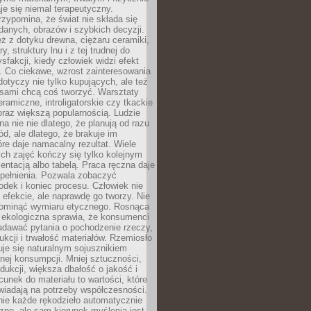
e się niemal terapeutyczny.
zypomina, że świat nie składa się
danych, obrazów i szybkich decyzji.
eż z dotyku drewna, ciężaru ceramiki,
, struktury lnu i z tej trudnej do
ysfakcji, kiedy człowiek widzi efekt
y. Co ciekawe, wzrost zainteresowania
otyczy nie tylko kupujących, ale też
 sami chcą coś tworzyć. Warsztaty
eramiczne, introligatorskie czy tkackie
oraz większą popularnością. Ludzie
na nie nie dlatego, że planują od razu
d, ale dlatego, że brakuje im
tóre daje namacalny rezultat. Wiele
ch zajęć kończy się tylko kolejnym
entacją albo tabelą. Praca ręczna daje
spełnienia. Pozwala zobaczyć
odek i koniec procesu. Człowiek nie
o efekcie, ale naprawdę go tworzy. Nie
ominąć wymiaru etycznego. Rosnąca
ekologiczna sprawia, że konsumenci
adawać pytania o pochodzenie rzeczy,
ukcji i trwałość materiałów. Rzemiosło
je się naturalnym sojusznikiem
nej konsumpcji. Mniej sztuczności,
dukcji, większa dbałość o jakość i
unek do materiału to wartości, które
wiadają na potrzeby współczesności.
nie każde rękodzieło automatycznie
czne, ale sam kierunek myślenia jest