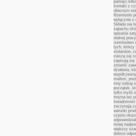
pamięci kilk
kontakt z cz
obecnym staj
Rzemiosło pr
wyłącznie z 
Składa się t
zapachu skóry
opisania sat
realnej prac
rzemiosłem d
tych, którzy
stolarskie, c
cieszą się c
zapisują się 
zmienić zawó
działania, k
współczesny
mailem, prez
inny rodzaj 
początek, śr
tylko myśli 
można też p
świadomość 
zaczynają z
warunki prod
często okazu
odpowiedzial
mniej nadpro
większy szac
dobrze odpo