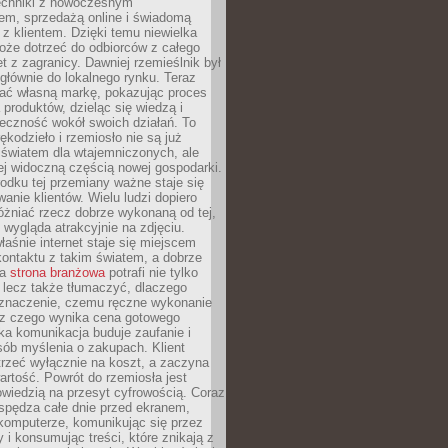
techniki z nowoczesnym
em, sprzedażą online i świadomą
z klientem. Dzięki temu niewielka
oże dotrzeć do odbiorców z całego
et z zagranicy. Dawniej rzemieślnik był
głównie do lokalnego rynku. Teraz
ć własną markę, pokazując proces
produktów, dzieląc się wiedzą i
eczność wokół swoich działań. To
ękodzieło i rzemiosło nie są już
światem dla wtajemniczonych, ale
ej widoczną częścią nowej gospodarki.
dku tej przemiany ważne staje się
anie klientów. Wielu ludzi dopiero
óżniać rzecz dobrze wykonaną od tej,
e wygląda atrakcyjnie na zdjęciu.
aśnie internet staje się miejscem
ontaktu z takim światem, a dobrze
na
strona branżowa
potrafi nie tylko
 lecz także tłumaczyć, dlaczego
 znaczenie, czemu ręczne wykonanie
i z czego wynika cena gotowego
ka komunikacja buduje zaufanie i
ób myślenia o zakupach. Klient
trzeć wyłącznie na koszt, a zaczyna
artość. Powrót do rzemiosła jest
wiedzią na przesyt cyfrowością. Coraz
spędza całe dnie przed ekranem,
komputerze, komunikując się przez
 i konsumując treści, które znikają z