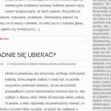
do rzeczy, kt
wartość. W ś
rewelacyjnie ozdobione wystawy butików, pasaże nęcą
zaczynają sz
swoimi propozycjami, aż dech zapiera. Wszystko to
Rzemiosło o
czego masow
obione, malowane, ozdabiane. Ubóstwiamy patrzeć na
nie tylko o 
człowiek kup
my że to tworzy człowiek, że rodzi się to z ludzkiej głowy,
osobę, wie, 
h galerii czy mniejszych […]
umiejętność 
anonimowy. M
jeśli twórca 
 BLOGU
Wytworzony 
paradoksalni
opłacalny, bo
staje się od
ADNIE SIĘ UBIERAĆ?
zainteresow
zmęczenia p
sklepów, mo
CO
2025
MOŻLIWOŚĆ KOMENTOWANIA
ZOSTAŁA WYŁĄCZONA
ROBIĆ,
wygląda podo
ABY
ceramika są 
ŁADNIE
Uroda to prawdziwy dar otrzymany od Boga Jeśli jesteś
najszerszej 
SIĘ
UBIERAĆ?
bezpieczna 
kobietą, która pragnie zadbać o swój styl, to przede
coraz części
wszystkim powinnaś wiedzieć, że we wszystkich
mają charakt
drobną nieró
przypadkach czymś niesamowicie istotnym jest to, aby
odróżnia jed
te subtelne 
zadbać o własny ubiór. Wiele od naszego ubioru zależy,
budzić emoc
to pewne, a więc naprawdę nie powinnyśmy miewać co
odradzające 
nowoczesnośc
końcu szczere fakty są takie, że jeżeli nie zadbamy o