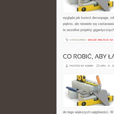
wygląda jak kunszt decoupage, zd
piękno, ale niewiele się zastanawia
te wszelkie projekty gigantycznyc
CATEGORIES:
WASZE MIEJSCE NA
CO ROBIĆ, ABY Ł
POSTED BY ADMIN
GRU - 8 - 
do tego większych wątpliwości. W 