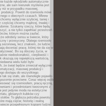
nie każde rękodzieło automatycznie
czne, ale sam kierunek myślenia jest
ny niż w przypadku masowej,
 produkcji. Powrót do rzemiosła mówi
żnego o obecnych czasach. Wbrew
chcemy wyłącznie szybciej, taniej i
z częściej chcemy mądrzej, trwalej i
iadomie. Szukamy rzeczy, które będą
zyć, a nie tylko zapełniać przestrzeń.
rców, którym można zaufać.
że odrobiny sensu w świecie, który
czny i przesycony. Dlatego rzemiosło
ą sezonową, lecz znakiem, że ludzie
ją doceniać pracę, której nie da się w
matyzować. Bo są obszary życia, w
łaśnie niedoskonałość, cierpliwość i
ek okazują się największą wartością.
iedawna wielu ludzi było
, że świat będzie zmierzał wyłącznie
omatyzacji, masowej produkcji i
ego dostępu do wszystkiego.
 tak się stało, ale równolegle pojawiło
 pozornie przeciwne. Coraz więcej osób
resować się rzemiosłem, pracą ręczną,
owniami i przedmiotami tworzonymi z
e jest jedynie moda na estetyczne
ztatu, glinianych kubków czy
stołów. To głębsza potrzeba powrotu
óre mają ciężar, historię i realną
wiecie przepełnionym kopiami ludzie