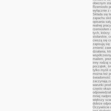
obecnym staj
Rzemiosło pr
wyłącznie z 
Składa się t
zapachu skóry
opisania sat
realnej prac
rzemiosłem d
tych, którzy
stolarskie, c
cieszą się c
zapisują się 
zmienić zawó
działania, k
współczesny
mailem, prez
inny rodzaj 
początek, śr
tylko myśli 
można też p
świadomość 
zaczynają z
warunki prod
często okazu
odpowiedzial
mniej nadpro
większy szac
dobrze odpo
Oczywiście 
jest ekologi