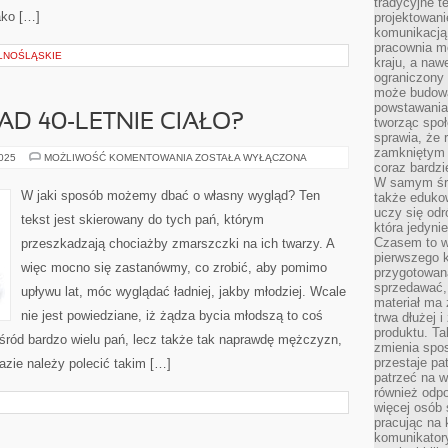
tradycyjne 
ako […]
projektowani
komunikacją 
pracownia m
LNOŚLĄSKIE
kraju, a naw
ograniczony 
może budowa
powstawania 
AD 40-LETNIE CIAŁO?
tworząc społ
sprawia, że r
zamkniętym 
JAK
2025
MOŻLIWOŚĆ KOMENTOWANIA
ZOSTAŁA WYŁĄCZONA
coraz bardzi
DBAĆ
O
W samym śro
PONAD
W jaki sposób możemy dbać o własny wygląd? Ten
także edukow
40-
uczy się odr
LETNIE
tekst jest skierowany do tych pań, którym
CIAŁO?
która jedyni
Czasem to wł
przeszkadzają chociażby zmarszczki na ich twarzy. A
pierwszego k
więc mocno się zastanówmy, co zrobić, aby pomimo
przygotowa
sprzedawać,
upływu lat, móc wyglądać ładniej, jakby młodziej. Wcale
materiał ma
nie jest powiedziane, iż żądza bycia młodszą to coś
trwa dłużej 
produktu. Ta
wśród bardzo wielu pań, lecz także tak naprawdę mężczyzn,
zmienia spos
przestaje pa
azie należy polecić takim […]
patrzeć na w
również odpo
więcej osób 
pracując na 
komunikatory