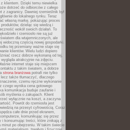
z klientem. Dzięki temu niewielka
oże dotrzeć do odbiorców z całego
et z zagranicy. Dawniej rzemieślnik był
głównie do lokalnego rynku. Teraz
ć własną markę, pokazując proces
produktów, dzieląc się wiedzą i
eczność wokół swoich działań. To
ękodzieło i rzemiosło nie są już
światem dla wtajemniczonych, ale
ej widoczną częścią nowej gospodarki.
dku tej przemiany ważne staje się
anie klientów. Wielu ludzi dopiero
óżniać rzecz dobrze wykonaną od tej,
e wygląda atrakcyjnie na zdjęciu.
aśnie internet staje się miejscem
ontaktu z takim światem, a dobrze
na
strona branżowa
potrafi nie tylko
 lecz także tłumaczyć, dlaczego
 znaczenie, czemu ręczne wykonanie
i z czego wynika cena gotowego
ka komunikacja buduje zaufanie i
ób myślenia o zakupach. Klient
trzeć wyłącznie na koszt, a zaczyna
artość. Powrót do rzemiosła jest
wiedzią na przesyt cyfrowością. Coraz
spędza całe dnie przed ekranem,
komputerze, komunikując się przez
 i konsumując treści, które znikają z
a minut po obejrzeniu. W takim świecie
ymś materialnym, trwałym i fizycznie