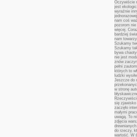
Oczywiście 
jest ekologi
wyraźnie in
jednorazowej
nam coś wa
pozorom nie 
więcej. Cora
bardziej św
nam towarzys
Szukamy twó
Szukamy tak
bywa chaoty
nie jest mod
znów zaczyna
pełni zauto
których to w
ludzki wysił
Jeszcze do n
przekonanych
w stronę aut
błyskawiczn
Rzeczywiście
się zjawisko
zaczęło inte
małymi prac
uwagą. To ni
zdjęcia wars
drewnianych 
do rzeczy, kt
wartość. W ś