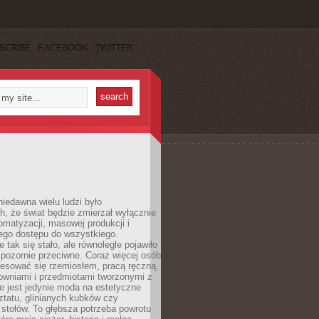
SCRIBE
FACEBOOK
TWITTER
iedawna wielu ludzi było
, że świat będzie zmierzał wyłącznie
omatyzacji, masowej produkcji i
ego dostępu do wszystkiego.
 tak się stało, ale równolegle pojawiło
 pozornie przeciwne. Coraz więcej osób
resować się rzemiosłem, pracą ręczną,
owniami i przedmiotami tworzonymi z
e jest jedynie moda na estetyczne
ztatu, glinianych kubków czy
stołów. To głębsza potrzeba powrotu